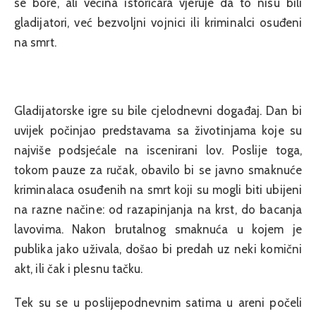
se bore, ali većina istoričara vjeruje da to nisu bili
gladijatori, već bezvoljni vojnici ili kriminalci osuđeni
na smrt.
Gladijatorske igre su bile cjelodnevni događaj. Dan bi
uvijek počinjao predstavama sa životinjama koje su
najviše podsjećale na iscenirani lov. Poslije toga,
tokom pauze za ručak, obavilo bi se javno smaknuće
kriminalaca osuđenih na smrt koji su mogli biti ubijeni
na razne načine: od razapinjanja na krst, do bacanja
lavovima. Nakon brutalnog smaknuća u kojem je
publika jako uživala, došao bi predah uz neki komični
akt, ili čak i plesnu tačku.
Tek su se u poslijepodnevnim satima u areni počeli