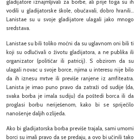
gladijatore iznajmljivali za borbe, ali prije toga su ih
vodili u gladijatorske škole, obučavali, dobro hranili…
Lanistae su u svoje gladijatore ulagali jako mnogo
sredstava.
Lanistae su bili toliko moćni da su uglavnom oni bili ti
koji su odlučivali o životu gladijatora, a ne publika ili
organizator (političar ili patricij). S obzirom da su
ulagali novac u svoje borce, njima u interesu nije bilo
da ih iznesu mrtve ili previše ranjene iz amfiteatra.
Lanista je imao puno pravo da zatraži od sudije (da,
svaka borba je imala sudiju) da poštedi borca ili da
proglasi borbu neriješenom, kako bi se spriječilo
nanošenje daljih ozlijeda.
Ako bi gladijatorska borba previše trajala, sami umorni
borci su imali pravo da se predaju, a ovo bi učinili tako