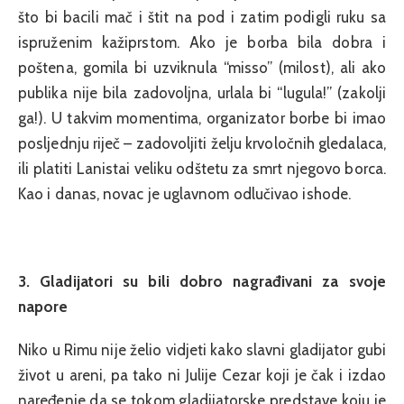
što bi bacili mač i štit na pod i zatim podigli ruku sa
ispruženim kažiprstom. Ako je borba bila dobra i
poštena, gomila bi uzviknula “misso” (milost), ali ako
publika nije bila zadovoljna, urlala bi “lugula!” (zakolji
ga!). U takvim momentima, organizator borbe bi imao
posljednju riječ – zadovoljiti želju krvoločnih gledalaca,
ili platiti Lanistai veliku odštetu za smrt njegovo borca.
Kao i danas, novac je uglavnom odlučivao ishode.
3. Gladijatori su bili dobro nagrađivani za svoje
napore
Niko u Rimu nije želio vidjeti kako slavni gladijator gubi
život u areni, pa tako ni Julije Cezar koji je čak i izdao
naređenje da se tokom gladijatorske predstave koju je