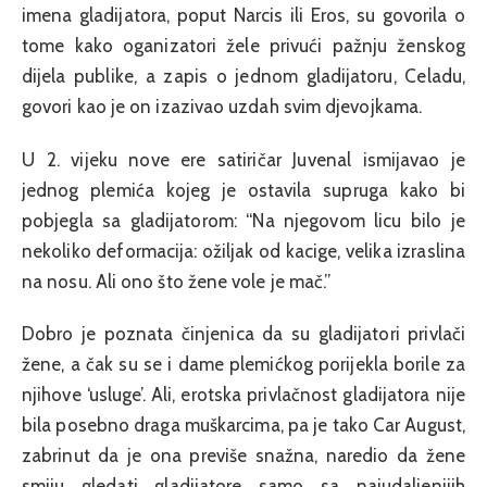
imena gladijatora, poput Narcis ili Eros, su govorila o
tome kako oganizatori žele privući pažnju ženskog
dijela publike, a zapis o jednom gladijatoru, Celadu,
govori kao je on izazivao uzdah svim djevojkama.
U 2. vijeku nove ere satiričar Juvenal ismijavao je
jednog plemića kojeg je ostavila supruga kako bi
pobjegla sa gladijatorom: “Na njegovom licu bilo je
nekoliko deformacija: ožiljak od kacige, velika izraslina
na nosu. Ali ono što žene vole je mač.”
Dobro je poznata činjenica da su gladijatori privlači
žene, a čak su se i dame plemićkog porijekla borile za
njihove ‘usluge’. Ali, erotska privlačnost gladijatora nije
bila posebno draga muškarcima, pa je tako Car August,
zabrinut da je ona previše snažna, naredio da žene
smiju gledati gladijatore samo sa najudaljenijih