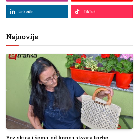
LinkedIn
TikTok
Najnovije
Bez skica i šema, od konca stvara torbe,