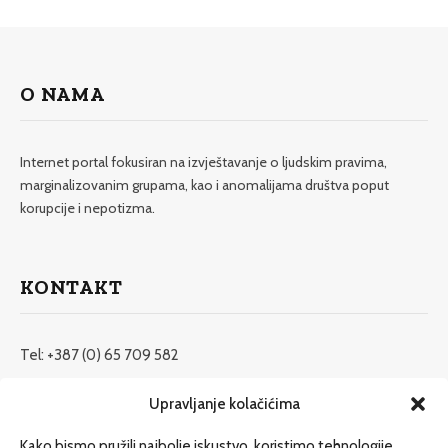
O NAMA
Internet portal fokusiran na izvještavanje o ljudskim pravima,
marginalizovanim grupama, kao i anomalijama društva poput
korupcije i nepotizma.
KONTAKT
Tel: +387 (0) 65 709 582
redakcija@etrafika.net
Upravljanje kolačićima
www.etrafika.net
Kako bismo pružili najbolje iskustvo, koristimo tehnologije