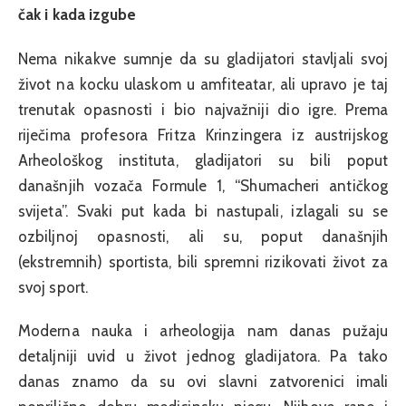
čak i kada izgube
Nema nikakve sumnje da su gladijatori stavljali svoj
život na kocku ulaskom u amfiteatar, ali upravo je taj
trenutak opasnosti i bio najvažniji dio igre. Prema
riječima profesora Fritza Krinzingera iz austrijskog
Arheološkog instituta, gladijatori su bili poput
današnjih vozača Formule 1, “Shumacheri antičkog
svijeta”. Svaki put kada bi nastupali, izlagali su se
ozbiljnoj opasnosti, ali su, poput današnjih
(ekstremnih) sportista, bili spremni rizikovati život za
svoj sport.
Moderna nauka i arheologija nam danas pužaju
detaljniji uvid u život jednog gladijatora. Pa tako
danas znamo da su ovi slavni zatvorenici imali