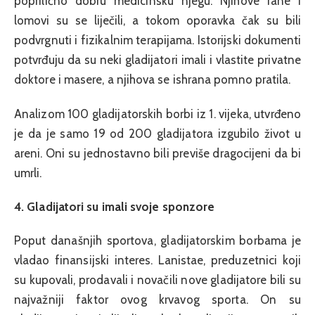
poprilično dobru medicinsku njegu. Njihove rane i
lomovi su se liječili, a tokom oporavka čak su bili
podvrgnuti i fizikalnim terapijama. Istorijski dokumenti
potvrđuju da su neki gladijatori imali i vlastite privatne
doktore i masere, a njihova se ishrana pomno pratila.
Analizom 100 gladijatorskih borbi iz 1. vijeka, utvrđeno
je da je samo 19 od 200 gladijatora izgubilo život u
areni. Oni su jednostavno bili previše dragocijeni da bi
umrli.
4. Gladijatori su imali svoje sponzore
Poput današnjih sportova, gladijatorskim borbama je
vladao finansijski interes. Lanistae, preduzetnici koji
su kupovali, prodavali i novačili nove gladijatore bili su
najvažniji faktor ovog krvavog sporta. On su