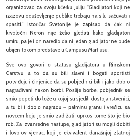
organizovao za svoju kćerku Juliju “Gladijatori koji ne
izazovu oduševljenje publike trebaju na silu sačuvati i
spasiti.” Istoričar Svetonije je zapisao da čak ni
krvoločni Neron nije želio gledati kako gladijatori
umiru, pa je i on naredio da ni jedan gladijator ne bude
ubijen tokom predstave u Campusu Martiusu.
Sve ovo govori o statusu gladijatora u Rimskom
Carstvu, a to da su bili slavni i bogati sportisti
potvrđuju i činjenice da su pobjednici bili i jako dobro
nagrađivani nakon borbi. Poslije borbe, pobjednik se
smio popeti do lože u kojoj su sjedili dostojanstvenici,
a tu bi i dobio nagradu – palminu granu i vrećicu sa
novcem koju je smio zadržati, uprkos tome što je bio
rob. Za izvanredne nastupe, gladijatori su mogli dobiti
i lovorov vjenac, koji je ekvivalent današnjoj zlatnoj