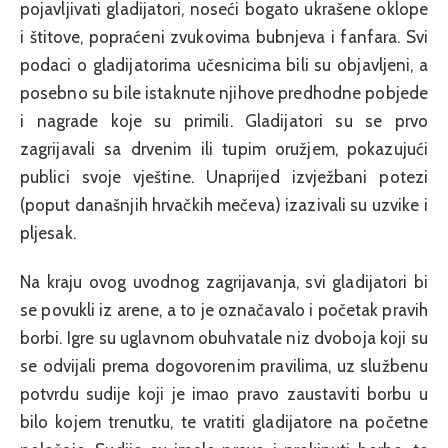
pojavljivati gladijatori, noseći bogato ukrašene oklope
i štitove, popraćeni zvukovima bubnjeva i fanfara. Svi
podaci o gladijatorima učesnicima bili su objavljeni, a
posebno su bile istaknute njihove predhodne pobjede
i nagrade koje su primili. Gladijatori su se prvo
zagrijavali sa drvenim ili tupim oružjem, pokazujući
publici svoje vještine. Unaprijed izvježbani potezi
(poput današnjih hrvačkih mečeva) izazivali su uzvike i
pljesak.
Na kraju ovog uvodnog zagrijavanja, svi gladijatori bi
se povukli iz arene, a to je označavalo i početak pravih
borbi. Igre su uglavnom obuhvatale niz dvoboja koji su
se odvijali prema dogovorenim pravilima, uz službenu
potvrdu sudije koji je imao pravo zaustaviti borbu u
bilo kojem trenutku, te vratiti gladijatore na početne