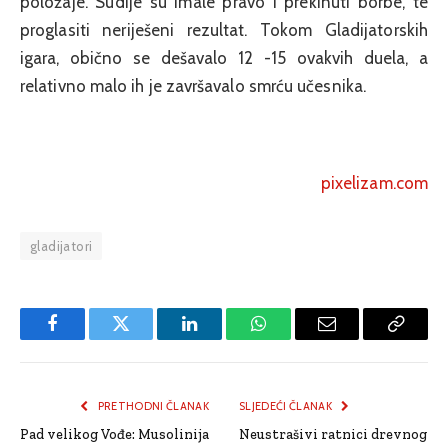
položaje. Sudije su imale pravo i prekinuti borbe, te
proglasiti neriješeni rezultat. Tokom Gladijatorskih
igara, obično se dešavalo 12 -15 ovakvih duela, a
relativno malo ih je završavalo smrću učesnika.
pixelizam.com
gladijatori
Facebook
Twitter
LinkedIn
WhatsApp
Email
Copy
Link
PRETHODNI ČLANAK
SLJEDEĆI ČLANAK
Pad velikog Vođe: Musolinija
Neustrašivi ratnici drevnog