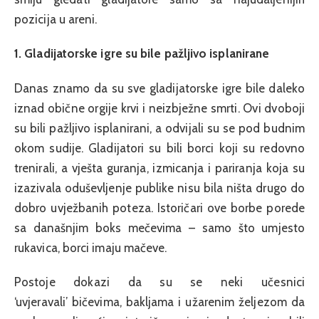
pozicija u areni.
1. Gladijatorske igre su bile pažljivo isplanirane
Danas znamo da su sve gladijatorske igre bile daleko
iznad obične orgije krvi i neizbježne smrti. Ovi dvoboji
su bili pažljivo isplanirani, a odvijali su se pod budnim
okom sudije. Gladijatori su bili borci koji su redovno
trenirali, a vješta guranja, izmicanja i pariranja koja su
izazivala oduševljenje publike nisu bila ništa drugo do
dobro uvježbanih poteza. Istoričari ove borbe porede
sa današnjim boks mečevima – samo što umjesto
rukavica, borci imaju mačeve.
Postoje dokazi da su se neki učesnici
‘uvjeravali’ bičevima, bakljama i užarenim željezom da