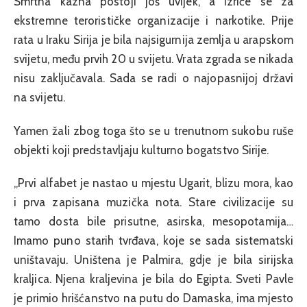
Smrtna kazna postoji još uvijek, a izriče se za
ekstremne terorističke organizacije i narkotike. Prije
rata u Iraku Sirija je bila najsigurnija zemlja u arapskom
svijetu, među prvih 20 u svijetu. Vrata zgrada se nikada
nisu zaključavala. Sada se radi o najopasnijoj državi
na svijetu.
Yamen žali zbog toga što se u trenutnom sukobu ruše
objekti koji predstavljaju kulturno bogatstvo Sirije.
„Prvi alfabet je nastao u mjestu Ugarit, blizu mora, kao
i prva zapisana muzička nota. Stare civilizacije su
tamo dosta bile prisutne, asirska, mesopotamija…
Imamo puno starih tvrđava, koje se sada sistematski
uništavaju. Uništena je Palmira, gdje je bila sirijska
kraljica. Njena kraljevina je bila do Egipta. Sveti Pavle
je primio hrišćanstvo na putu do Damaska, ima mjesto