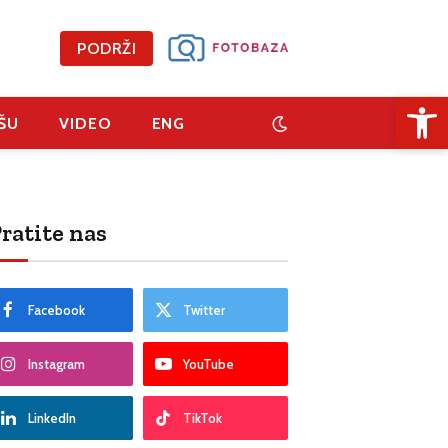
PODRŽI
Open 
ŠU
VIDEO
ENG
ratite nas
Facebook
Twitter
Instagram
YouTube
LinkedIn
TikTok