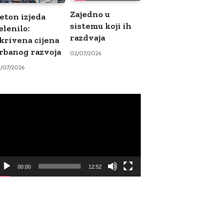
Zajedno u
eton izjeda
sistemu koji ih
elenilo:
razdvaja
krivena cijena
rbanog razvoja
02/07/2026
9/07/2026
ideo
ayer
00:00
12:52