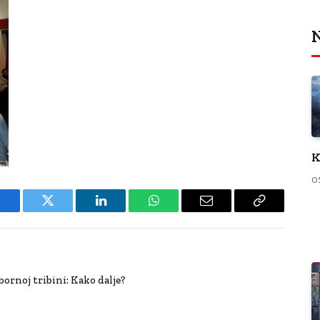
N
K
0
Facebook
Twitter
LinkedIn
WhatsApp
Email
Copy
Link
ornoj tribini: Kako dalje?