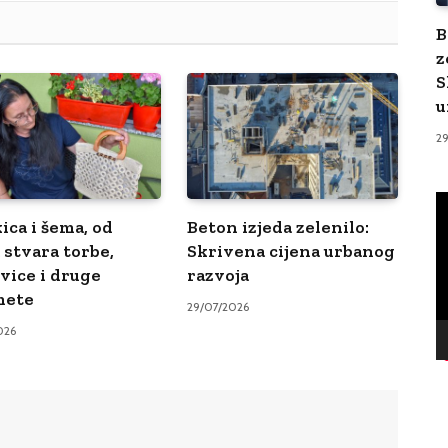
B
z
S
u
2
V
Pl
ica i šema, od
Beton izjeda zelenilo:
 stvara torbe,
Skrivena cijena urbanog
vice i druge
razvoja
mete
29/07/2026
026