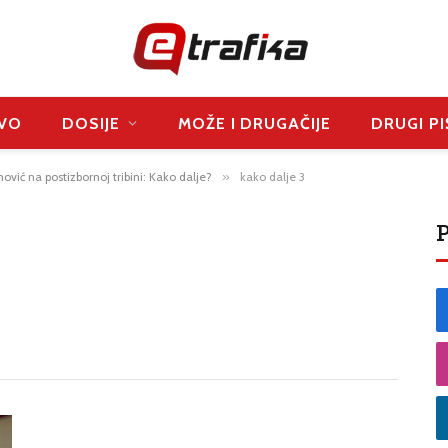
VO
DOSIJE
MOŽE I DRUGAČIJE
DRUGI PI
ović na postizbornoj tribini: Kako dalje?
»
kako dalje 3
P