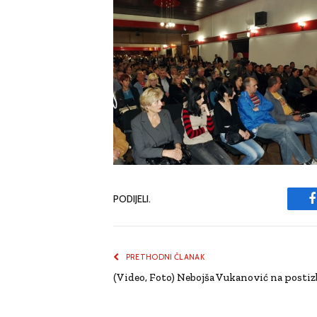
PODIJELI.
PRETHODNI ČLANAK
(Video, Foto) Nebojša Vukanović na postizb