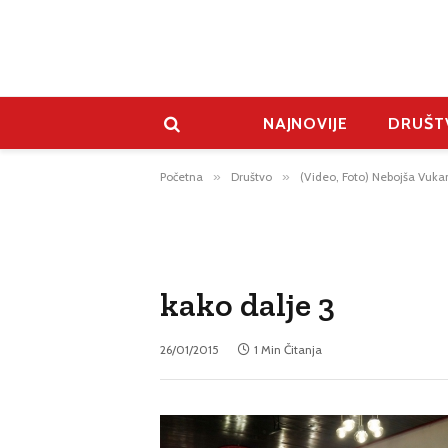
NAJNOVIJE
DRUŠT
Početna
»
Društvo
»
(Video, Foto) Nebojša Vukan
kako dalje 3
26/01/2015
1 Min Čitanja