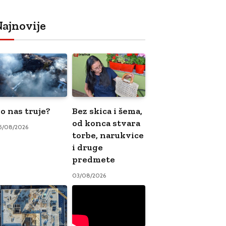
ajnovije
o nas truje?
Bez skica i šema,
od konca stvara
5/08/2026
torbe, narukvice
i druge
predmete
03/08/2026