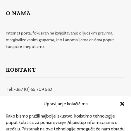
O NAMA
Internet portal fokusiran na izvještavanje o ljudskim pravima,
marginalizovanim grupama, kao i anomalijama društva poput
korupcije i nepotizma.
KONTAKT
Tel: +387 (0) 65 709 582
redakcija@etrafika.net
Upravljanje kolačićima
www.etrafika.net
Kako bismo pružili najbolje iskustvo, koristimo tehnologije
poput kolačića za pohranjivanje i/ili pristup informacijama o
uređaju. Pristanak na ove tehnologije omogućit će nam obradu