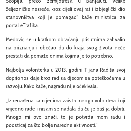
Skoplja, preko zemljotresa u Banjaluci, velike
željezničke nesreće, kroz cijeli ovaj rat i izbjeglički dio
stanovništva koji je pomagao“, kaže ministrica za
portal eTrafika.
Medović se u kratkom obraćanju prisutnima zahvalio
na priznanju i obećao da do kraja svog života neće
prestati da pomaže onima kojima je to potrebno.
Najbolja volonterka u 2013. godini Tijana Radiša svoj
doprionos daje kroz rad sa djecom sa poteškoćama u
razvoju. Kako kaže, nagradu nije očekivala.
„Iznenađena sam jer ima zaista mnogo volontera koji
vrijedno rade i nisam se nadala da ću je baš ja dobiti.
Mnogo mi ovo znači, to je potvrda mom radu i
podsticaj za što bolje naredne aktivnosti.“