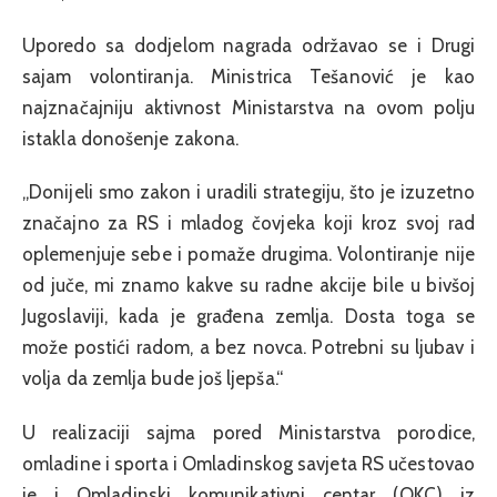
Uporedo sa dodjelom nagrada održavao se i Drugi
sajam volontiranja. Ministrica Tešanović je kao
najznačajniju aktivnost Ministarstva na ovom polju
istakla donošenje zakona.
„Donijeli smo zakon i uradili strategiju, što je izuzetno
značajno za RS i mladog čovjeka koji kroz svoj rad
oplemenjuje sebe i pomaže drugima. Volontiranje nije
od juče, mi znamo kakve su radne akcije bile u bivšoj
Jugoslaviji, kada je građena zemlja. Dosta toga se
može postići radom, a bez novca. Potrebni su ljubav i
volja da zemlja bude još ljepša.“
U realizaciji sajma pored Ministarstva porodice,
omladine i sporta i Omladinskog savjeta RS učestovao
je i Omladinski komunikativni centar (OKC) iz