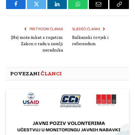
Facebook
Twitter
LinkedIn
WhatsApp
Email
Copy
Link
PRETHODNI ČLANAK
SLJEDEĆI ČLANAK
(Ne) može šukat s rogatim:
Balkanski čovjek i
Zakon o radu u zemlji
referendum
neradnika
POVEZANI
ČLANCI