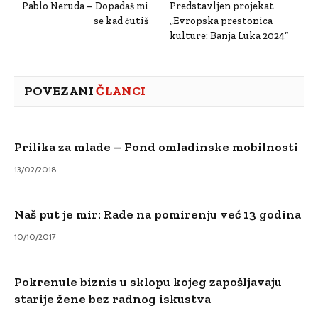
Pablo Neruda – Dopadaš mi
Predstavljen projekat
se kad ćutiš
„Evropska prestonica
kulture: Banja Luka 2024“
POVEZANI
ČLANCI
Prilika za mlade – Fond omladinske mobilnosti
13/02/2018
Naš put je mir: Rade na pomirenju već 13 godina
10/10/2017
Pokrenule biznis u sklopu kojeg zapošljavaju
starije žene bez radnog iskustva