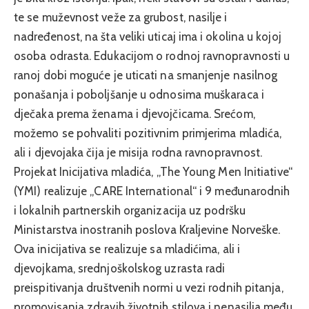
te se muževnost veže za grubost, nasilje i
nadređenost, na šta veliki uticaj ima i okolina u kojoj
osoba odrasta. Edukacijom o rodnoj ravnopravnosti u
ranoj dobi moguće je uticati na smanjenje nasilnog
ponašanja i poboljšanje u odnosima muškaraca i
dječaka prema ženama i djevojčicama. Srećom,
možemo se pohvaliti pozitivnim primjerima mladića,
ali i djevojaka čija je misija rodna ravnopravnost.
Projekat Inicijativa mladića, „The Young Men Initiative“
(YMI) realizuje „CARE International“ i 9 međunarodnih
i lokalnih partnerskih organizacija uz podršku
Ministarstva inostranih poslova Kraljevine Norveške.
Ova inicijativa se realizuje sa mladićima, ali i
djevojkama, srednjoškolskog uzrasta radi
preispitivanja društvenih normi u vezi rodnih pitanja,
promovisanja zdravih životnih stilova i nenasilja među