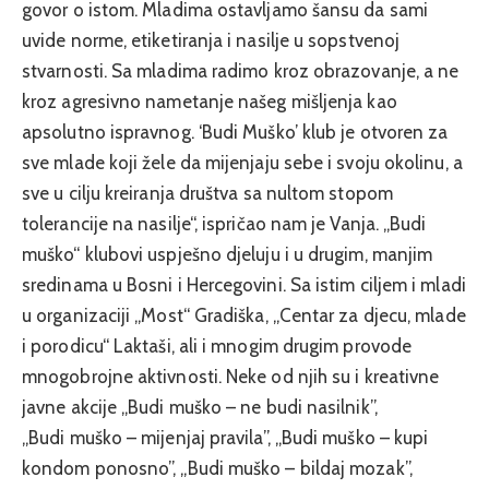
govor o istom. Mladima ostavljamo šansu da sami
uvide norme, etiketiranja i nasilje u sopstvenoj
stvarnosti. Sa mladima radimo kroz obrazovanje, a ne
kroz agresivno nametanje našeg mišljenja kao
apsolutno ispravnog. ‘Budi Muško’ klub je otvoren za
sve mlade koji žele da mijenjaju sebe i svoju okolinu, a
sve u cilju kreiranja društva sa nultom stopom
tolerancije na nasilje“, ispričao nam je Vanja. „Budi
muško“ klubovi uspješno djeluju i u drugim, manjim
sredinama u Bosni i Hercegovini. Sa istim ciljem i mladi
u organizaciji „Most“ Gradiška, „Centar za djecu, mlade
i porodicu“ Laktaši, ali i mnogim drugim provode
mnogobrojne aktivnosti. Neke od njih su i kreativne
javne akcije „Budi muško – ne budi nasilnik”,
„Budi muško – mijenjaj pravila”, „Budi muško – kupi
kondom ponosno”, „Budi muško – bildaj mozak”,