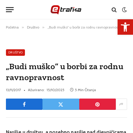
Open 
Početna
»
Društvo
»
„Budi muško“ u borbi za rodnu ravnopravnost
DRUŠTVO
„Budi muško“ u borbi za rodnu
ravnopravnost
13/11/2017
Ažurirano:
15/10/2025
5 Min Čitanja
Nasilje u društvu, a posebno nasilje nad djevojčicama