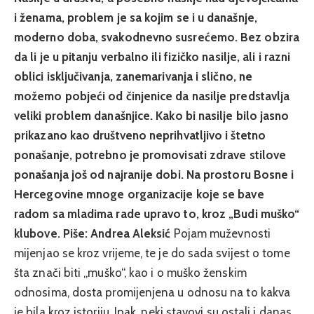
i ženama, problem je sa kojim se i u današnje,
moderno doba, svakodnevno susrećemo. Bez obzira
da li je u pitanju verbalno ili fizičko nasilje, ali i razni
oblici isključivanja, zanemarivanja i slično, ne
možemo pobjeći od činjenice da nasilje predstavlja
veliki problem današnjice. Kako bi nasilje bilo jasno
prikazano kao društveno neprihvatljivo i štetno
ponašanje, potrebno je promovisati zdrave stilove
ponašanja još od najranije dobi. Na prostoru Bosne i
Hercegovine mnoge organizacije koje se bave
radom sa mladima rade upravo to, kroz „Budi muško“
klubove.
Piše: Andrea Aleksić
Pojam muževnosti
mijenjao se kroz vrijeme, te je do sada svijest o tome
šta znači biti „muško“, kao i o muško ženskim
odnosima, dosta promijenjena u odnosu na to kakva
je bila kroz istoriju. Ipak, neki stavovi su ostali i danas,