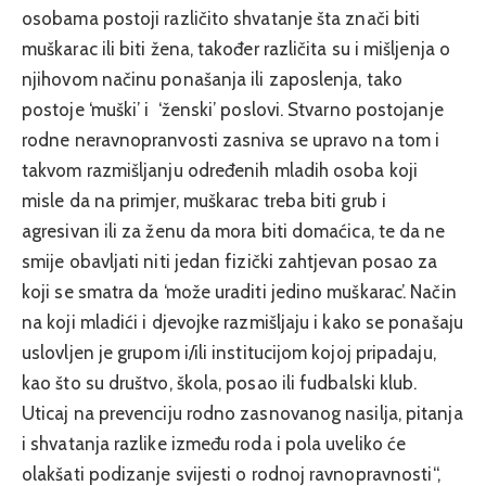
osobama postoji različito shvatanje šta znači biti
muškarac ili biti žena, također različita su i mišljenja o
njihovom načinu ponašanja ili zaposlenja, tako
postoje ‘muški’ i ‘ženski’ poslovi. Stvarno postojanje
rodne neravnopranvosti zasniva se upravo na tom i
takvom razmišljanju određenih mladih osoba koji
misle da na primjer, muškarac treba biti grub i
agresivan ili za ženu da mora biti domaćica, te da ne
smije obavljati niti jedan fizički zahtjevan posao za
koji se smatra da ‘može uraditi jedino muškarac’. Način
na koji mladići i djevojke razmišljaju i kako se ponašaju
uslovljen je grupom i/ili institucijom kojoj pripadaju,
kao što su društvo, škola, posao ili fudbalski klub.
Uticaj na prevenciju rodno zasnovanog nasilja, pitanja
i shvatanja razlike između roda i pola uveliko će
olakšati podizanje svijesti o rodnoj ravnopravnosti“,