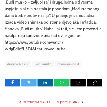
„Budi muško – zaljubi se” i druge. Jedna od veoma
uspješnih akcija nastala je povodom „Međunarodnog
dana borbe protiv nasilja“. U pitanju je samostalna
izrada video snimaka od strane djevojaka i mladića,
članova „Budi muško“ kluba Laktaši, s ciljem prevencije
nasilja koju sprovode unazad dvije godine.
https://www.youtube.com/watch?
v=dgEdle5L5T4&feature=youtu.be
Andrea Aleksić
Budi muško
ravnopravnost
Facebook
Twitter
LinkedIn
WhatsApp
Email
Copy
Link
PRETHODNI ČLANAK
SLJEDEĆI ČLANAK