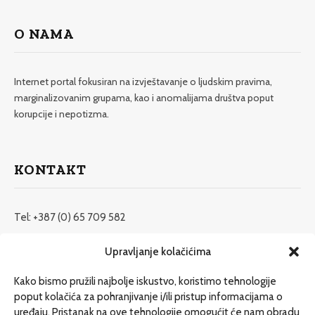
O NAMA
Internet portal fokusiran na izvještavanje o ljudskim pravima,
marginalizovanim grupama, kao i anomalijama društva poput
korupcije i nepotizma.
KONTAKT
Tel: +387 (0) 65 709 582
redakcija@etrafika.net
Upravljanje kolačićima
www.etrafika.net
Kako bismo pružili najbolje iskustvo, koristimo tehnologije
poput kolačića za pohranjivanje i/ili pristup informacijama o
uređaju. Pristanak na ove tehnologije omogućit će nam obradu