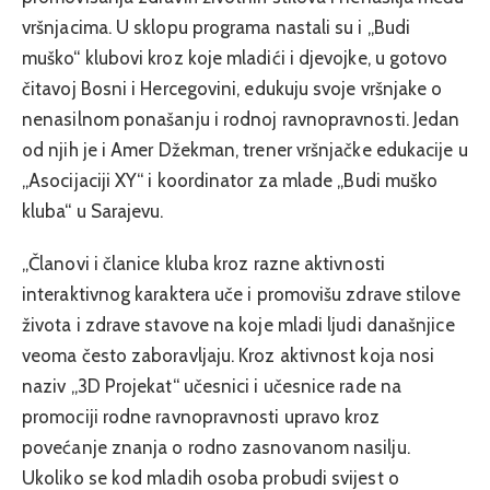
vršnjacima. U sklopu programa nastali su i „Budi
muško“ klubovi kroz koje mladići i djevojke, u gotovo
čitavoj Bosni i Hercegovini, edukuju svoje vršnjake o
nenasilnom ponašanju i rodnoj ravnopravnosti. Jedan
od njih je i Amer Džekman, trener vršnjačke edukacije u
„Asocijaciji XY“ i koordinator za mlade „Budi muško
kluba“ u Sarajevu.
„Članovi i članice kluba kroz razne aktivnosti
interaktivnog karaktera uče i promovišu zdrave stilove
života i zdrave stavove na koje mladi ljudi današnjice
veoma često zaboravljaju. Kroz aktivnost koja nosi
naziv „3D Projekat“ učesnici i učesnice rade na
promociji rodne ravnopravnosti upravo kroz
povećanje znanja o rodno zasnovanom nasilju.
Ukoliko se kod mladih osoba probudi svijest o