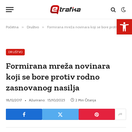
Open 
Početna
»
Društvo
»
Formirana mreža novinara koji se bore protiv rodno zasnovanog nasilja
DRUŠTVO
Formirana mreža novinara
koji se bore protiv rodno
zasnovanog nasilja
18/12/2017
Ažurirano:
15/10/2025
2 Min Čitanja