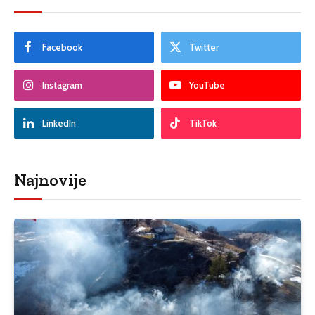
Facebook
Twitter
Instagram
YouTube
LinkedIn
TikTok
Najnovije