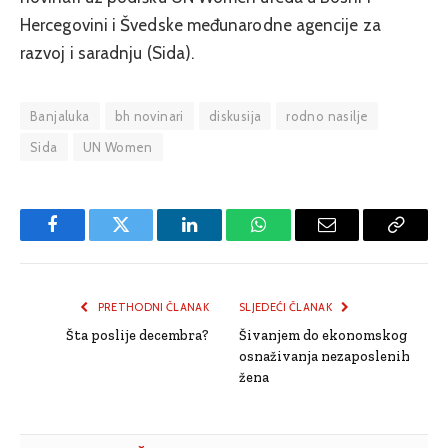
Hercegovini i Švedske međunarodne agencije za
razvoj i saradnju (Sida).
Banjaluka
bh novinari
diskusija
rodno nasilje
Sida
UN Women
Facebook
Twitter
LinkedIn
WhatsApp
Email
Copy
Link
PRETHODNI ČLANAK
SLJEDEĆI ČLANAK
Šta poslije decembra?
Šivanjem do ekonomskog
osnaživanja nezaposlenih
žena