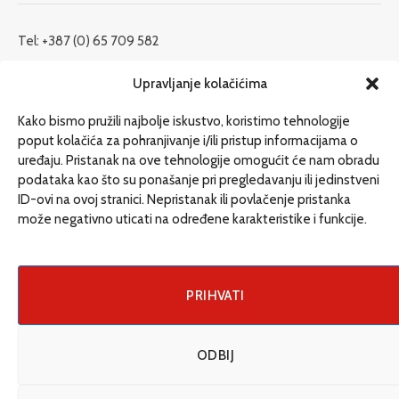
Tel: +387 (0) 65 709 582
redakcija@etrafika.net
Upravljanje kolačićima
www.etrafika.net
Kako bismo pružili najbolje iskustvo, koristimo tehnologije
poput kolačića za pohranjivanje i/ili pristup informacijama o
uređaju. Pristanak na ove tehnologije omogućit će nam obradu
Dosije
podataka kao što su ponašanje pri pregledavanju ili jedinstveni
Drugi pišu
ID-ovi na ovoj stranici. Nepristanak ili povlačenje pristanka
može negativno uticati na određene karakteristike i funkcije.
Društvo
Magazin
Može i drugačije
PRIHVATI
ENG
ODBIJ