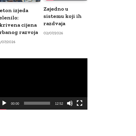
Zajedno u
eton izjeda
sistemu koji ih
elenilo:
razdvaja
krivena cijena
rbanog razvoja
02/07/2026
9/07/2026
ideo
ayer
00:00
12:52