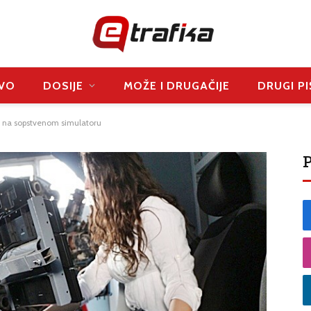
VO
DOSIJE
MOŽE I DRUGAČIJE
DRUGI PI
u na sopstvenom simulatoru
P