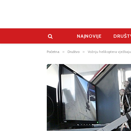
NAJNOVIJE
DRUŠT
Početna
»
Društvo
»
Vožnju helikoptera vježbaj