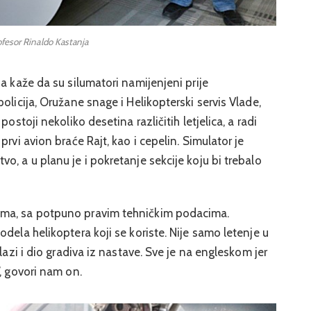
fesor Rinaldo Kastanja
a kaže da su silumatori namijenjeni prije
olicija, Oružane snage i Helikopterski servis Vlade,
ostoji nekoliko desetina različitih letjelica, a radi
rvi avion braće Rajt, kao i cepelin. Simulator je
o, a u planu je i pokretanje sekcije koju bi trebalo
oma, sa potpuno pravim tehničkim podacima.
dela helikoptera koji se koriste. Nije samo letenje u
lazi i dio gradiva iz nastave. Sve je na engleskom jer
, govori nam on.