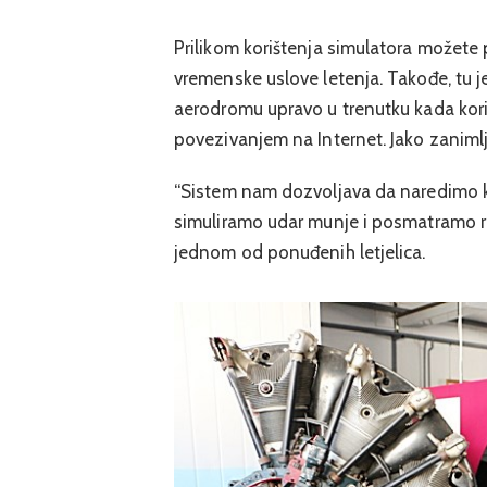
Prilikom korištenja simulatora možete
vremenske uslove letenja. Takođe, tu je
aerodromu upravo u trenutku kada koris
povezivanjem na Internet. Jako zanimljiv
“Sistem nam dozvoljava da naredimo koj
simuliramo udar munje i posmatramo rea
jednom od ponuđenih letjelica.