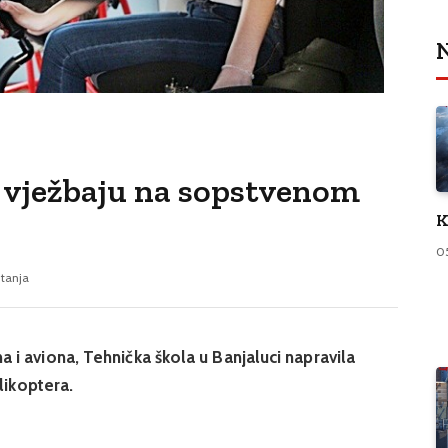
N
 vježbaju na sopstvenom
K
0
itanja
i aviona, Tehnička škola u Banjaluci napravila
likoptera.