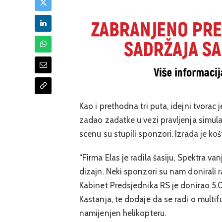
Kao i prethodna tri puta, idejni tvorac 
zadao zadatke u vezi pravljenja simula
scenu su stupili sponzori. Izrada je ko
“Firma Elas je radila šasiju, Spektra va
dizajn. Neki sponzori su nam donirali r
Kabinet Predsjednika RS je donirao 5.
Kastanja, te dodaje da se radi o multif
namijenjen helikopteru.