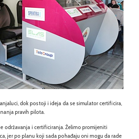
aluci, dok postoji i ideja da se simulator certificira,
znanja pravih pilota.
je održavanja i certificiranja. Želimo promijeniti
a, jer po planu koji sada pohađaju oni mogu da rade