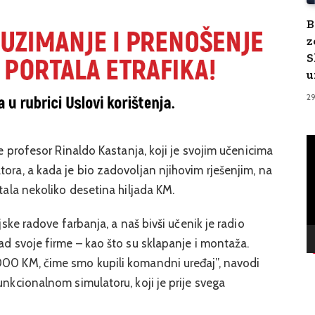
B
z
S
u
2
V
je profesor Rinaldo Kastanja, koji je svojim učenicima
Pl
tora, a kada je bio zadovoljan njihovim rješenjim, na
štala nekoliko desetina hiljada KM.
njske radove farbanja, a naš bivši učenik je radio
ad svoje firme – kao što su sklapanje i montaža.
000 KM, čime smo kupili komandni uređaj”, navodi
unkcionalnom simulatoru, koji je prije svega