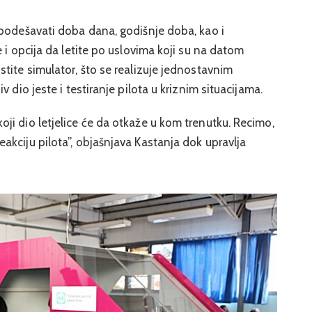
 podešavati doba dana, godišnje doba, kao i
 i opcija da letite po uslovima koji su na datom
tite simulator, što se realizuje jednostavnim
 dio jeste i testiranje pilota u kriznim situacijama.
i dio letjelice će da otkaže u kom trenutku. Recimo,
kciju pilota”, objašnjava Kastanja dok upravlja