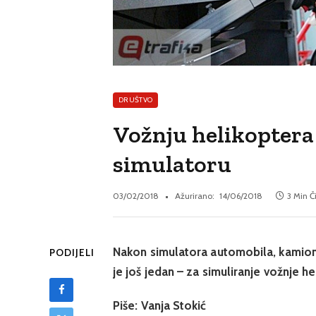
DRUŠTVO
Vožnju helikoptera
simulatoru
03/02/2018
Ažurirano:
14/06/2018
3 Min Č
Nakon simulatora automobila, kamiona 
PODIJELI
je još jedan – za simuliranje vožnje he
Piše: Vanja Stokić