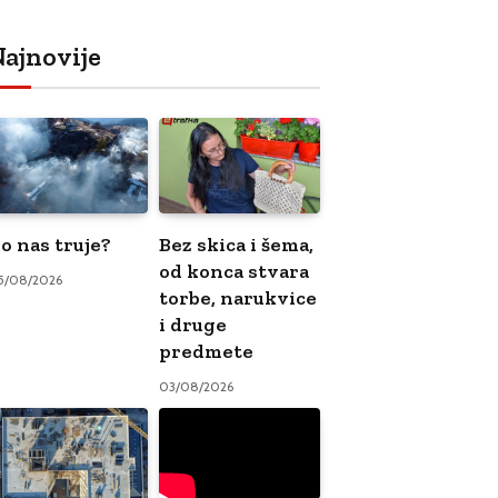
ajnovije
o nas truje?
Bez skica i šema,
od konca stvara
5/08/2026
torbe, narukvice
i druge
predmete
03/08/2026