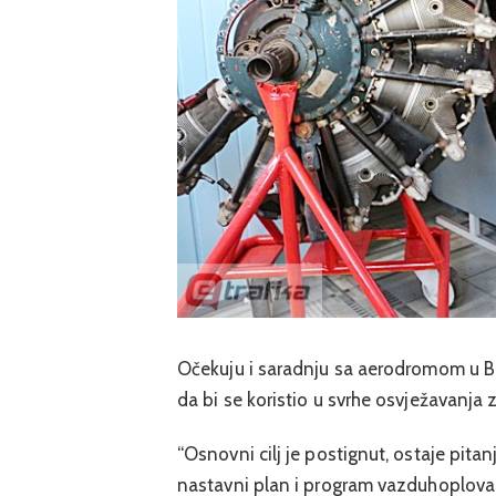
Očekuju i saradnju sa aerodromom u Banj
da bi se koristio u svrhe osvježavanja 
“Osnovni cilj je postignut, ostaje pitan
nastavni plan i program vazduhoplovac