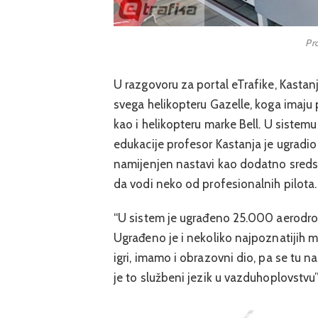
Pro
U razgovoru za portal eTrafike, Kastanj
svega helikopteru Gazelle, koga imaju p
kao i helikopteru marke Bell. U sistemu p
edukacije profesor Kastanja je ugradio p
namijenjen nastavi kao dodatno sredstv
da vodi neko od profesionalnih pilota.
“U sistem je ugrađeno 25.000 aerodr
Ugrađeno je i nekoliko najpoznatijih mo
igri, imamo i obrazovni dio, pa se tu na
je to službeni jezik u vazduhoplovstvu”