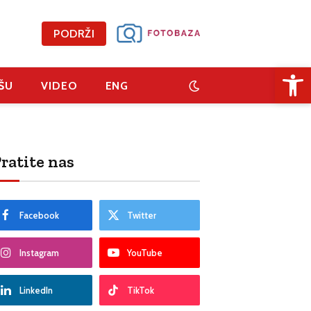
PODRŽI
Open 
ŠU
VIDEO
ENG
ratite nas
Facebook
Twitter
Instagram
YouTube
LinkedIn
TikTok