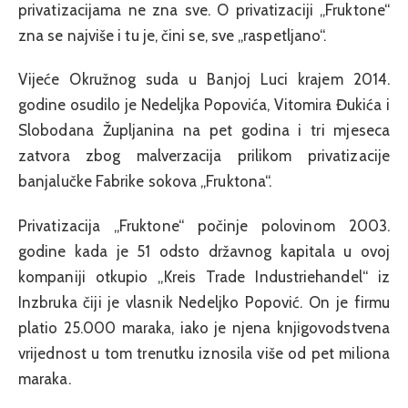
privatizacijama ne zna sve. O privatizaciji „Fruktone“
zna se najviše i tu je, čini se, sve „raspetljano“.
Vijeće Okružnog suda u Banjoj Luci krajem 2014.
godine osudilo je Nedeljka Popovića, Vitomira Đukića i
Slobodana Župljanina na pet godina i tri mjeseca
zatvora zbog malverzacija prilikom privatizacije
banjalučke Fabrike sokova „Fruktona“.
Privatizacija „Fruktone“ počinje polovinom 2003.
godine kada je 51 odsto državnog kapitala u ovoj
kompaniji otkupio „Kreis Trade Industriehandel“ iz
Inzbruka čiji je vlasnik Nedeljko Popović. On je firmu
platio 25.000 maraka, iako je njena knjigovodstvena
vrijednost u tom trenutku iznosila više od pet miliona
maraka.