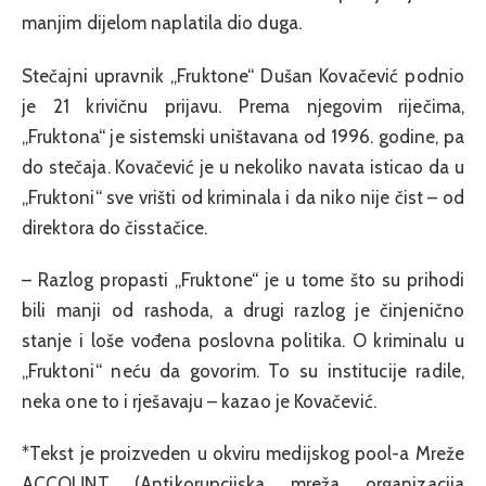
manjim dijelom naplatila dio duga.
Stečajni upravnik „Fruktone“ Dušan Kovačević podnio
je 21 krivičnu prijavu. Prema njegovim riječima,
„Fruktona“ je sistemski uništavana od 1996. godine, pa
do stečaja. Kovačević je u nekoliko navata isticao da u
„Fruktoni“ sve vrišti od kriminala i da niko nije čist – od
direktora do čisstačice.
– Razlog propasti „Fruktone“ je u tome što su prihodi
bili manji od rashoda, a drugi razlog je činjenično
stanje i loše vođena poslovna politika. O kriminalu u
„Fruktoni“ neću da govorim. To su institucije radile,
neka one to i rješavaju – kazao je Kovačević.
*Tekst je proizveden u okviru medijskog pool-a Mreže
ACCOUNT (Antikorupcijska mreža organizacija