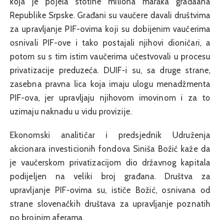
koja je pojela stotine miliona maraka građaana
Republike Srpske. Građani su vaučere davali društvima
za upravljanje PIF-ovima koji su dobijenim vaučerima
osnivali PIF-ove i tako postajali njihovi dioničari, a
potom su s tim istim vaučerima učestvovali u procesu
privatizacije preduzeća. DUIF-i su, sa druge strane,
zasebna pravna lica koja imaju ulogu menadžmenta
PIF-ova, jer upravljaju njihovom imovinom i za to
uzimaju naknadu u vidu provizije.
Ekonomski analitičar i predsjednik Udruženja
akcionara investicionih fondova Siniša Božić kaže da
je vaučerskom privatizacijom dio državnog kapitala
podijeljen na veliki broj građana. Društva za
upravljanje PIF-ovima su, ističe Božić, osnivana od
strane slovenačkih društava za upravljanje poznatih
po brojnim aferama.