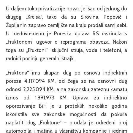
U daljem toku privatizacije novac je išao od jednog do
drugog „Kreisa“, tako da su Sirovina, Popović i
Župljanin zapravo zemljište na kraju prodali sami sebi.
U međuvremenu je Poreska uprava RS raskinula s
„Fruktonom“ ugovor o reprogramu obaveza. Nakon
toga su „Fruktoni“ isključni struja, voda i telefoni, a
radnici počinju generalni štrajk.
„Fruktona“ ima ukupan dug po osnovu indirektnih
poreza 4.117.094 KM, od čega se na osnovni dug
odnosi 2.225.094 KM, a na zakonsku zateznu kamatu
iznos od 1.891.973 KM. Uprava za indirektno
oporezivanje BiH je u proteklih nekoliko godina
iskoristila sve zakonske mogućnosti da pokuša
naplatiti dug „Fruktone“ – prodala je određeni broj
automobila i mašina u vlasništvu kompanije i jednim