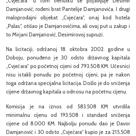
„Cvjećara“ u tom trenutku se pojavljuje Desimir
Damjanović, rođeni brat Pantelije Damjanovića. I drugi
maloprodajni objekat „Cvjećara“, onaj kod hotela
„Palas“, otišao je Damjanovićima, ali ovaj put u zakup i
to Mirjani Damjanović, Desimirovoj supruzi.
Na licitaciji, održanoj 18. oktobra 2002. godine u
Doboju, ponuđeno je 30 odsto državnog kapitala
„Cvjećara“ po početnoj cijeni od 793.508 KM. Učesnici
nisu istakli ponudu po početnoj cijeni, pa je nakon
toga održana specijalna licitacija. Došlo je do sniženja
cijene državnog kapitala u odnosu na početnu cijenu.
Komisija je na iznos od 583.508 KM utvrdila
minimalnu cijenu od 193.508 i standard sniženja
cijene od 8.000 KM. Najbolju ponudu dao je Davor
Damjanović i 30 odsto „Cvjećara“ kupio je za 215.508