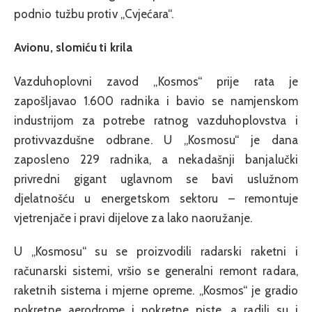
podnio tužbu protiv „Cvjećara“.
Avionu, slomiću ti krila
Vazduhoplovni zavod „Kosmos“ prije rata je
zapošljavao 1.600 radnika i bavio se namjenskom
industrijom za potrebe ratnog vazduhoplovstva i
protivvazdušne odbrane. U „Kosmosu“ je dana
zaposleno 229 radnika, a nekadašnji banjalučki
privredni gigant uglavnom se bavi uslužnom
djelatnošću u energetskom sektoru – remontuje
vjetrenjače i pravi dijelove za lako naoružanje.
U „Kosmosu“ su se proizvodili radarski raketni i
računarski sistemi, vršio se generalni remont radara,
raketnih sistema i mjerne opreme. „Kosmos“ je gradio
pokretne aerodrome i pokretne piste, a radili su i