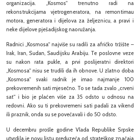
organizacija. „Kosmos“ trenutno radi na
rekonstrukcijama vjetrogeneratora, na remontimau
motora, generatora i dijelova za željeznicu, a pravi i
neke dijelove pješadijskog naoružanja.
Radnici „Kosmosa“ najviše su radili za afričko tržište –
Irak, Iran, Sudan, Saudijsku Arabiju. Te poslovne veze
su nakon rata pukle, a prvi poslijeratni direktori
„Kosmosa“ nisu se trudili da ih obnove. U zlatno doba
„Kosmosa“ svaki radnik je imao najmanje 100
prekovremenih sati mjesečno. To se tada zvalo „crveni
sat“ i bio je plaćen više za 35 odsto u odnosu na
redovni. Ako su ti prekovremeni sati padali za vikend
ili praznik, onda su se povećavali i do 50 odsto.
U decembru prošle godine Vlada Republike Srpske
utvrdila je novu listu preduzeća od strateškog značaja