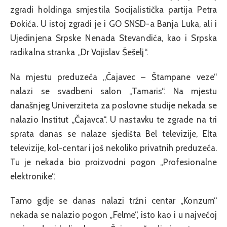
zgradi holdinga smjestila Socijalistička partija Petra
Đokića. U istoj zgradi je i GO SNSD-a Banja Luka, ali i
Ujedinjena Srpske Nenada Stevandića, kao i Srpska
radikalna stranka „Dr Vojislav Šešelj“.
Na mjestu preduzeća „Čajavec – Štampane veze“
nalazi se svadbeni salon „Tamaris“. Na mjestu
današnjeg Univerziteta za poslovne studije nekada se
nalazio Institut „Čajavca“. U nastavku te zgrade na tri
sprata danas se nalaze sjedišta Bel televizije, Elta
televizije, kol-centar i još nekoliko privatnih preduzeća.
Tu je nekada bio proizvodni pogon „Profesionalne
elektronike“.
Tamo gdje se danas nalazi tržni centar „Konzum“
nekada se nalazio pogon „Felme“, isto kao i u najvećoj