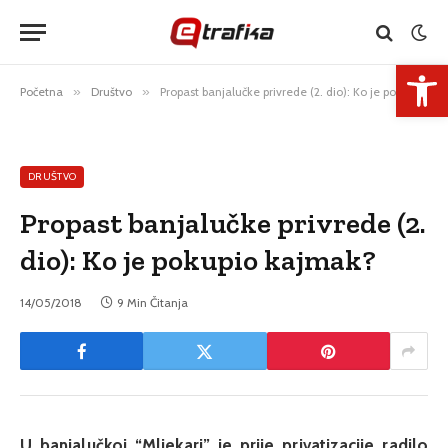
Open 
Početna
»
Društvo
»
Propast banjalučke privrede (2. dio): Ko je pokupio kajmak?
DRUŠTVO
Propast banjalučke privrede (2.
dio): Ko je pokupio kajmak?
14/05/2018
9 Min Čitanja
U banjalučkoj “Mljekari” je prije privatizacije radilo