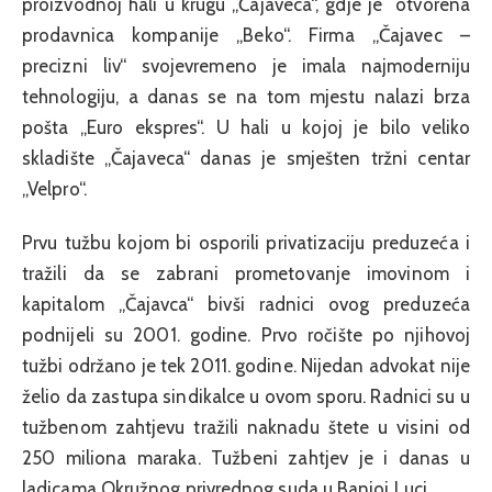
proizvodnoj hali u krugu „Čajaveca“, gdje je otvorena
prodavnica kompanije „Beko“. Firma „Čajavec –
precizni liv“ svojevremeno je imala najmoderniju
tehnologiju, a danas se na tom mjestu nalazi brza
pošta „Euro ekspres“. U hali u kojoj je bilo veliko
skladište „Čajaveca“ danas je smješten tržni centar
„Velpro“.
Prvu tužbu kojom bi osporili privatizaciju preduzeća i
tražili da se zabrani prometovanje imovinom i
kapitalom „Čajavca“ bivši radnici ovog preduzeća
podnijeli su 2001. godine. Prvo ročište po njihovoj
tužbi održano je tek 2011. godine. Nijedan advokat nije
želio da zastupa sindikalce u ovom sporu. Radnici su u
tužbenom zahtjevu tražili naknadu štete u visini od
250 miliona maraka. Tužbeni zahtjev je i danas u
ladicama Okružnog privrednog suda u Banjoj Luci.