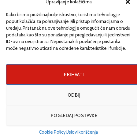
redakcija@etrafika.net
Upravljanje kolačićima
www.etrafika.net
Kako bismo pružili najbolje iskustvo, koristimo tehnologije
poput kolačića za pohranjivanje i/ili pristup informacijama o
uređaju. Pristanak na ove tehnologije omogućit će nam obradu
Dosije
podataka kao što su ponašanje pri pregledavanju ili jedinstveni
Drugi pišu
ID-ovi na ovoj stranici. Nepristanak ili povlačenje pristanka
može negativno uticati na određene karakteristike i funkcije.
Društvo
Magazin
Može i drugačije
PRIHVATI
ENG
ODBIJ
© 2026 eTrafika. Design & Development by
Fixit d.o.o
.
POGLEDAJ POSTAVKE
Uslovi korišćenja
O nama
Impressum
Kontakt
Cookie Policy (EU)
Cookie Policy
Uslovi korišćenja