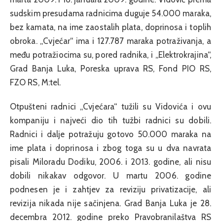
sudskim presudama radnicima duguje 54.000 maraka,
bez kamata, na ime zaostalih plata, doprinosa i toplih
obroka. „Cvjećar“ ima i 127.787 maraka potraživanja, a
među potražiocima su, pored radnika, i „Elektrokrajina“,
Grad Banja Luka, Poreska uprava RS, Fond PIO RS,
FZO RS, M:tel.
Otpušteni radnici „Cvjećara“ tužili su Vidovića i ovu
kompaniju i najveći dio tih tužbi radnici su dobili.
Radnici i dalje potražuju gotovo 50.000 maraka na
ime plata i doprinosa i zbog toga su u dva navrata
pisali Miloradu Dodiku, 2006. i 2013. godine, ali nisu
dobili nikakav odgovor. U martu 2006. godine
podnesen je i zahtjev za reviziju privatizacije, ali
revizija nikada nije sačinjena. Grad Banja Luka je 28.
decembra 2012. godine preko Pravobranilaštva RS