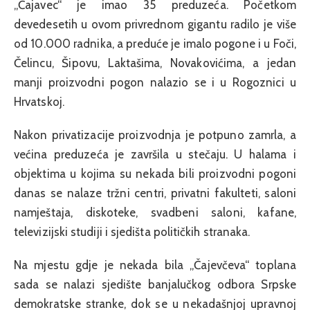
„Čajavec“ je imao 35 preduzeća. Početkom
devedesetih u ovom privrednom gigantu radilo je više
od 10.000 radnika, a preduće je imalo pogone i u Foči,
Čelincu, Šipovu, Laktašima, Novakovićima, a jedan
manji proizvodni pogon nalazio se i u Rogoznici u
Hrvatskoj.
Nakon privatizacije proizvodnja je potpuno zamrla, a
većina preduzeća je završila u stečaju. U halama i
objektima u kojima su nekada bili proizvodni pogoni
danas se nalaze tržni centri, privatni fakulteti, saloni
namještaja, diskoteke, svadbeni saloni, kafane,
televizijski studiji i sjedišta političkih stranaka.
Na mjestu gdje je nekada bila „Čajevčeva“ toplana
sada se nalazi sjedište banjalučkog odbora Srpske
demokratske stranke, dok se u nekadašnjoj upravnoj