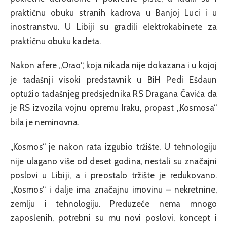
praktičnu obuku stranih kadrova u Banjoj Luci i u
inostranstvu. U Libiji su gradili elektrokabinete za
praktičnu obuku kadeta.
Nakon afere „Orao“, koja nikada nije dokazana i u kojoj
je tadašnji visoki predstavnik u BiH Pedi Ešdaun
optužio tadašnjeg predsjednika RS Dragana Čavića da
je RS izvozila vojnu opremu Iraku, propast „Kosmosa“
bila je neminovna.
„Kosmos“ je nakon rata izgubio tržište. U tehnologiju
nije ulagano više od deset godina, nestali su značajni
poslovi u Libiji, a i preostalo tržište je redukovano.
„Kosmos“ i dalje ima značajnu imovinu – nekretnine,
zemlju i tehnologiju. Preduzeće nema mnogo
zaposlenih, potrebni su mu novi poslovi, koncept i