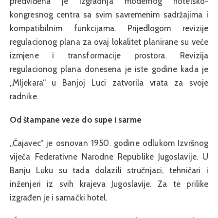
predviđena je izgradnja modernog hotelsko-
kongresnog centra sa svim savremenim sadržajima i
kompatibilnim funkcijama. Prijedlogom revizije
regulacionog plana za ovaj lokalitet planirane su veće
izmjene i transformacije prostora. Revizija
regulacionog plana donesena je iste godine kada je
„Mljekara“ u Banjoj Luci zatvorila vrata za svoje
radnike.
Od štampane veze do supe i sarme
„Čajavec“ je osnovan 1950. godine odlukom Izvršnog
vijeća Federativne Narodne Republike Jugoslavije. U
Banju Luku su tada dolazili stručnjaci, tehničari i
inženjeri iz svih krajeva Jugoslavije. Za te prilike
izgrađen je i samački hotel.