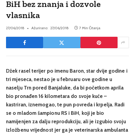
BiH bez znanja i dozvole
vlasnika
27/06/2018
Ažurirano:
27/06/2018
7 Min Čitanja
Džek rasel terijer po imenu Baron, star dvije godine i
tri mjeseca, nestao je u februaru ove godine u
naselju Trn pored Banjaluke, da bi početkom aprila
bio pronađen 16 kilometara do svoje kuće –
kastriran, iznemogao, te pun povreda i krpelja. Radi
se o mladom šampionu RS i BiH, koji je bio
namijenjen za dalju reprodukciju, ali je izgubio svoju
izložbenu vrijednost jer ga je veterinarska ambulanta