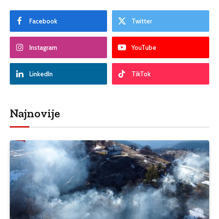
Facebook
Twitter
Instagram
YouTube
LinkedIn
TikTok
Najnovije