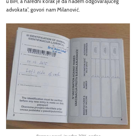
u BiH, a naredni korak je da nađem odgovarajućeg
advokata”, govori nam Milanović.
Baronov pasoš, izvađen 2016. godine