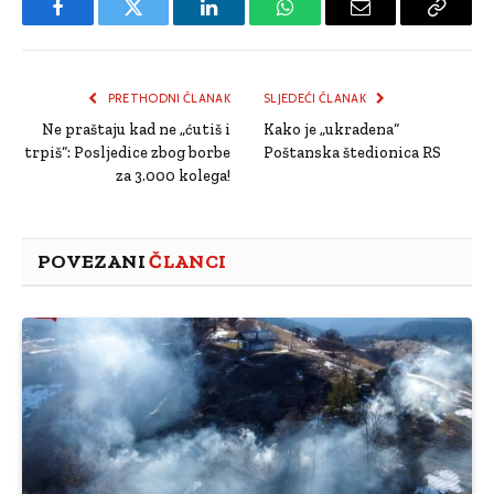
Facebook
Twitter
LinkedIn
WhatsApp
Email
Copy
Link
PRETHODNI ČLANAK
SLJEDEĆI ČLANAK
Ne praštaju kad ne „ćutiš i
Kako je „ukradena“
trpiš“: Posljedice zbog borbe
Poštanska štedionica RS
za 3.000 kolega!
POVEZANI
ČLANCI