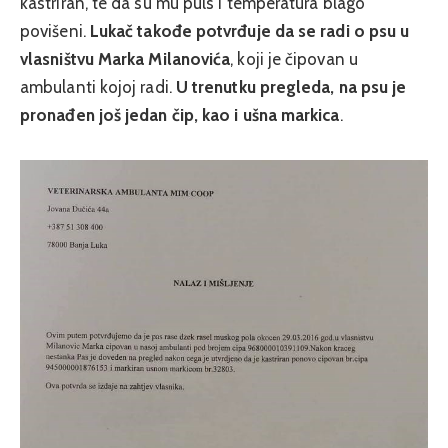
kastriran, te da su mu puls i temperatura blago
povišeni.
Lukač takođe potvrđuje da se radi o psu u
vlasništvu Marka Milanovića
, koji je čipovan u
ambulanti kojoj radi.
U trenutku pregleda, na psu je
pronađen još jedan čip, kao i ušna markica
.