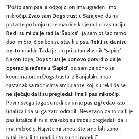
“Pošto sam psa ja odgojio, on ima ugrađen i moj
mikročip.
Zvao sam Dogs trust u Sarajevo
da mi
potvrde po broju ušne markice ko je radio kastraciju.
Rekli su mi da je radila ‘Šapica’
i ja sam otišao tamo,
dao im broj čipa koji su stavili u psa.
Rekli su da nisu
oni to uradili.
Tada je bio prisutan vlasnik ‘Šapice’.
Nakon toga,
Dogs trust je ponovo potvrdio da je
operacija rađena u ‘Šapici’
, pa sam zajedno sa
koordinatorom Dogs trusta iz Banjaluke imao
sastanak sa radnicima ambulante, koji su rekli da se
ne sjećaju da li su pregledali ima li pas mikročip
.
Povrh svega toga su rekli da im je
pas izgledao kao
lutalica
i da su ga zato odradili. Nevezano za to da li je
pas lutalica ili nije, svakako su trebali pregledati da li
ima mikročip. Najviše mi smeta što smo bili tamo i
pitali jesu li to uradili, što su oni porekli”,