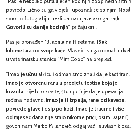
“Pas je nekoliko puta liječen kod njih zbog nekih sitnih
povreda. Lično su ga vidjeli i upoznali se sa njim. Nosili
smo im fotografiju i rekli da nam jave ako ga nađu.
Govorili su da nije kod njih
“, pričaju oni.
Pas je pronađen 13. aprila na Hisetama,
15ak
kilometara od svoje kuće
. Vlasnici su ga odmah odveli
u veterinarsku stanicu “Mim Coop” na pregled.
“Imao je ušnu alkicu i odmah smo znali da je kastriran.
Imao je otvorenu ranu u predjelu testisa koja je
krvarila
, nije bilo kraste, što upućuje da je operacija
rađena nedavno.
Imao je 11 krpelja, rane od kaveza,
povrede glave i osip po koži. Imao je traume i više
od mjesec dana nije smio nikome prići, osim Dajani
“,
govori nam Marko Milanović, odgajivač i suvlasnik psa.