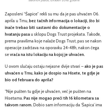
Zaposleni “Šapice” rekli su mu da je pas uhvaćen 06.
aprila u Trnu,
bez tačnih informacija o lokaciji, što bi
inače trebao biti sastavni dio dokumentacije o
hvatanju pasa
u sklopu Dogs Trust projekata. Takođe,
prema pravilima koje nalaže Dogs Trust, pas se nakon
operacije zadržava na oporavku 24-48h, nakon čega
se
vraća na istu lokaciju na kojoj je uhvaćen.
U ovom slučaju ostaju nejasne dvije stvari –
ako je pas
uhvaćen u Trnu, kako je dospio na Hisete, te gdje je
bio od februara do aprila?
“Nije pušten tu gdje je uhvaćen, već je pušten na
Hisetama.
Pas nije mogao preći tih 16 kilometara sa
takvom ranom.
Dobio sam informaciju da ‘Šapica’ ima