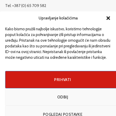
Tel: +387 (0) 65 709 582
redakcija@etrafika.net
Upravljanje kolačićima
www.etrafika.net
Kako bismo pružili najbolje iskustvo, koristimo tehnologije
poput kolačića za pohranjivanje i/ili pristup informacijama o
uređaju. Pristanak na ove tehnologije omogućit će nam obradu
Dosije
podataka kao što su ponašanje pri pregledavanju ili jedinstveni
Drugi pišu
ID-ovi na ovoj stranici. Nepristanak ili povlačenje pristanka
može negativno uticati na određene karakteristike i funkcije.
Društvo
Magazin
Može i drugačije
PRIHVATI
ENG
ODBIJ
© 2026 eTrafika. Design & Development by
Fixit d.o.o
.
POGLEDAJ POSTAVKE