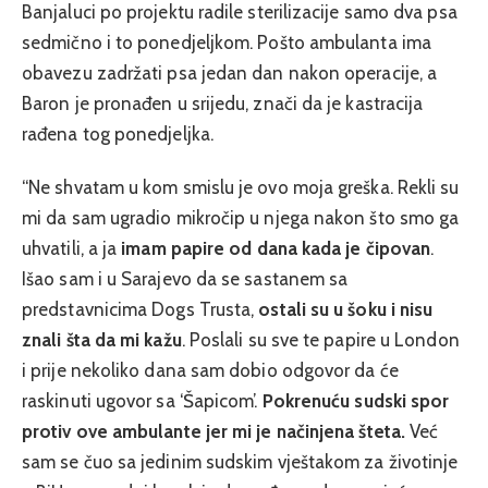
Banjaluci po projektu radile sterilizacije samo dva psa
sedmično i to ponedjeljkom. Pošto ambulanta ima
obavezu zadržati psa jedan dan nakon operacije, a
Baron je pronađen u srijedu, znači da je kastracija
rađena tog ponedjeljka.
“Ne shvatam u kom smislu je ovo moja greška. Rekli su
mi da sam ugradio mikročip u njega nakon što smo ga
uhvatili, a ja
imam papire od dana kada je čipovan
.
Išao sam i u Sarajevo da se sastanem sa
predstavnicima Dogs Trusta,
ostali su u šoku i nisu
znali šta da mi kažu
. Poslali su sve te papire u London
i prije nekoliko dana sam dobio odgovor da će
raskinuti ugovor sa ‘Šapicom’.
Pokrenuću sudski spor
protiv ove ambulante jer mi je načinjena šteta.
Već
sam se čuo sa jedinim sudskim vještakom za životinje