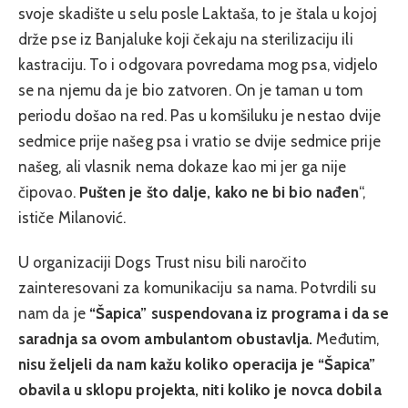
svoje skadište u selu posle Laktaša, to je štala u kojoj
drže pse iz Banjaluke koji čekaju na sterilizaciju ili
kastraciju. To i odgovara povredama mog psa, vidjelo
se na njemu da je bio zatvoren. On je taman u tom
periodu došao na red. Pas u komšiluku je nestao dvije
sedmice prije našeg psa i vratio se dvije sedmice prije
našeg, ali vlasnik nema dokaze kao mi jer ga nije
čipovao.
Pušten je što dalje, kako ne bi bio nađen
“,
ističe Milanović.
U organizaciji Dogs Trust nisu bili naročito
zainteresovani za komunikaciju sa nama. Potvrdili su
nam da je
“Šapica” suspendovana iz programa i da se
saradnja sa ovom ambulantom obustavlja.
Međutim,
nisu željeli da nam kažu koliko operacija je “Šapica”
obavila u sklopu projekta, niti koliko je novca dobila