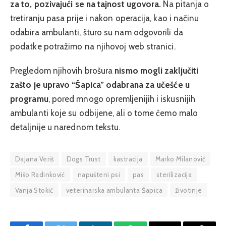
za to, pozivajući se na tajnost ugovora.
Na pitanja o
tretiranju pasa prije i nakon operacija, kao i načinu
odabira ambulanti, šturo su nam odgovorili da
podatke potražimo na njihovoj web stranici.
Pregledom njihovih brošura
nismo mogli zaključiti
zašto je upravo “Šapica” odabrana za učešće u
programu
, pored mnogo opremljenijih i iskusnijih
ambulanti koje su odbijene, ali o tome ćemo malo
detaljnije u narednom tekstu.
Dajana Veriš
Dogs Trust
kastracija
Marko Milanović
Mišo Radinković
napušteni psi
pas
sterilizacija
Vanja Stokić
veterinarska ambulanta Šapica
životinje