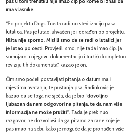
pas u tom trenutku nije imao čip po kome bi znali da
ima vlasnike.
“Po projektu Dogs Trusta radimo sterilizaciju pasa
lutalica. Pas je lutao, uhvaćen je i odrađen po projektu.
Ništa nije sporno. Mislili smo da se radi o lutalici jer
je lutao po cesti.
Provjerili smo, nije tada imao čip. Ja
sumnjam u njegovu dokumentaciju i tražiću kompletnu
reviziju tih dokumenata”, kazao je on.
Čim smo počeli postavljati pitanja o datumima i
mjestima hvatanja, te puštanja psa, Radinković je
kazao da se toga ne sjeća, da je bio
“dovoljno
ljubazan da nam odgovori na pitanja, te da nam više
informacija ne može pružiti”
. Tada je prekinuo
razgovor, ne dozvolivši da ga pitamo za rane koje je
pas imao na sebi, kako je moguće da je pronađen više