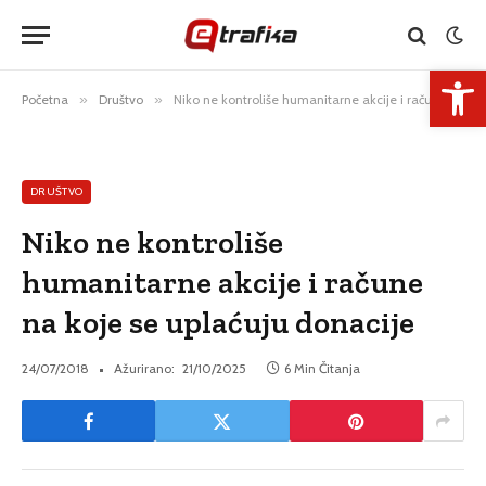
Open 
Početna
»
Društvo
»
Niko ne kontroliše humanitarne akcije i račune na koje se uplaćuju donacije
DRUŠTVO
Niko ne kontroliše
humanitarne akcije i račune
na koje se uplaćuju donacije
24/07/2018
Ažurirano:
21/10/2025
6 Min Čitanja