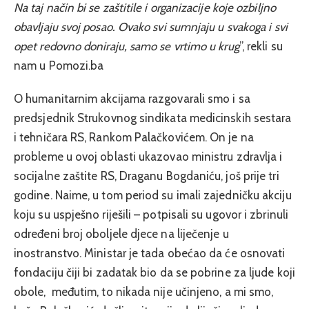
Na taj način bi se zaštitile i organizacije koje ozbiljno
obavljaju svoj posao. Ovako svi sumnjaju u svakoga i svi
opet redovno doniraju, samo se vrtimo u krug
”, rekli su
nam u Pomozi.ba
O humanitarnim akcijama razgovarali smo i sa
predsjednik Strukovnog sindikata medicinskih sestara
i tehničara RS, Rankom Palačkovićem.
On je na
probleme u ovoj oblasti ukazovao ministru zdravlja i
socijalne zaštite RS, Draganu Bogdaniću, još prije tri
godine. Naime, u tom period su imali zajedničku akciju
koju su uspješno riješili – potpisali su ugovor i zbrinuli
određeni broj oboljele djece na liječenje u
inostranstvo. Ministar je tada obećao da će osnovati
fondaciju čiji bi zadatak bio da se pobrine za ljude koji
obole, međutim, to nikada nije učinjeno, a mi smo,