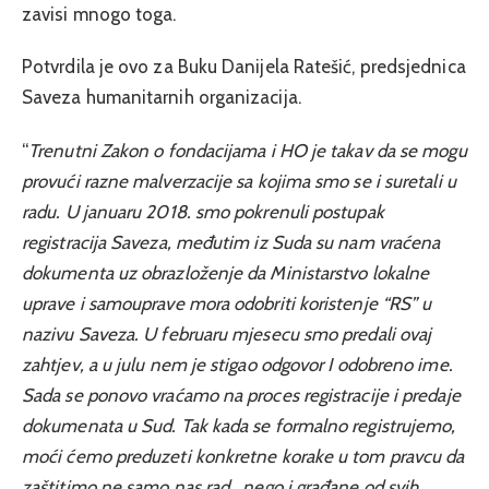
zavisi mnogo toga.
Potvrdila je ovo za Buku Danijela Ratešić, predsjednica
Saveza humanitarnih organizacija.
“
Trenutni Zakon o fondacijama i HO je takav da se mogu
provući razne malverzacije sa kojima smo se i suretali u
radu. U januaru 2018. smo pokrenuli postupak
registracija Saveza, međutim iz Suda su nam vraćena
dokumenta uz obrazloženje da Ministarstvo lokalne
uprave i samouprave mora odobriti koristenje “RS” u
nazivu Saveza. U februaru mjesecu smo predali ovaj
zahtjev, a u julu nem je stigao odgovor I odobreno ime.
Sada se ponovo vraćamo na proces registracije i predaje
dokumenata u Sud. Tak kada se formalno registrujemo,
moći ćemo preduzeti konkretne korake u tom pravcu da
zaštitimo ne samo nas rad , nego i građane od svih