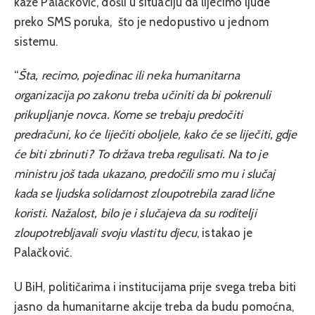
kaže Palačković, došli u situaciju da liječimo ljude
preko SMS poruka, što je nedopustivo u jednom
sistemu.
“
Šta, recimo, pojedinac ili neka humanitarna
organizacija po zakonu treba učiniti da bi pokrenuli
prikupljanje novca. Kome se trebaju predočiti
predračuni, ko će liječiti oboljele, kako će se liječiti, gdje
će biti zbrinuti? To država treba regulisati. Na to je
ministru još tada ukazano, predočili smo mu i slučaj
kada se ljudska solidarnost zloupotrebila zarad lične
koristi. Nažalost, bilo je i slučajeva da su roditelji
zloupotrebljavali svoju vlastitu djecu
, istakao je
Palačković.
U BiH, političarima i institucijama prije svega treba biti
jasno da humanitarne akcije treba da budu pomoćna,