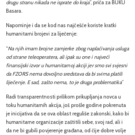
drugu stranu nikada ne isprate do kraja
”,
priča za BUKU
Basara
.
Napominje i da se kod nas najčešće koriste kratki
humanitarni brojevi za liječenje:
“
Na njih imam brojne zamjerke zbog naplaćivanja usluga
od strane teleoperatera, ali ipak su one i najveći
finansijski izvor u humanitarnoj akciji jer smo svi svjesni
da FZORS nema dovoljno sredstava da bi svima platili
liječenje. E sad, zašto nema, to je druga problematika
”
Radi transparentnosti prilikom prikupljanja novca u
toku humanitarnih akcija, još prošle godine pokrenuta
je inicijativa da se ova oblast reguliše zakonski, kako bi
humanitarne organizacije zaštitili sebe, svoj rad, ali i
da ne bi gubili povjerenje građana, od čije dobre volje