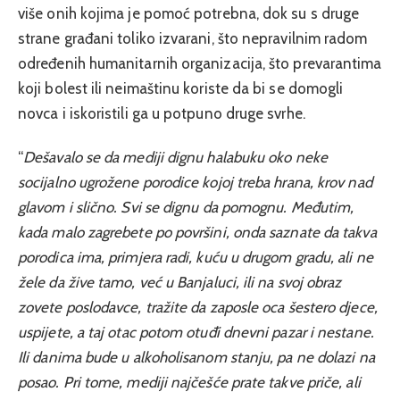
više onih kojima je pomoć potrebna, dok su s druge
strane građani toliko izvarani, što nepravilnim radom
određenih humanitarnih organizacija, što prevarantima
koji bolest ili neimaštinu koriste da bi se domogli
novca i iskoristili ga u potpuno druge svrhe.
“
Dešavalo se da mediji dignu halabuku oko neke
socijalno ugrožene porodice kojoj treba hrana, krov nad
glavom i slično. Svi se dignu da pomognu. Međutim,
kada malo zagrebete po površini, onda saznate da takva
porodica ima, primjera radi, kuću u drugom gradu, ali ne
žele da žive tamo, već u Banjaluci, ili na svoj obraz
zovete poslodavce, tražite da zaposle oca šestero djece,
uspijete, a taj otac potom otuđi dnevni pazar i nestane.
Ili danima bude u alkoholisanom stanju, pa ne dolazi na
posao. Pri tome, mediji najčešće prate takve priče, ali