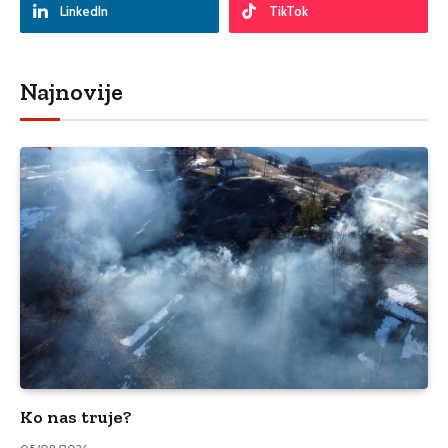
LinkedIn
TikTok
Najnovije
Ko nas truje?