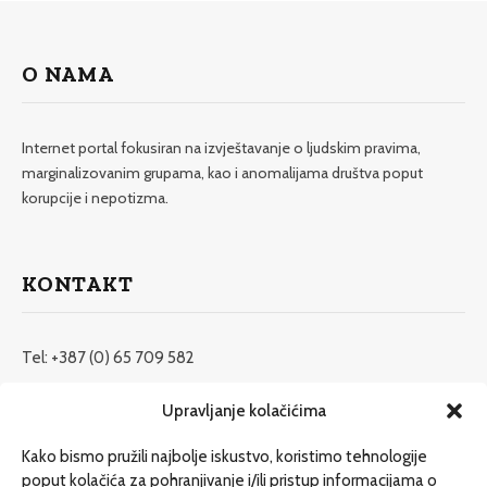
O NAMA
Internet portal fokusiran na izvještavanje o ljudskim pravima,
marginalizovanim grupama, kao i anomalijama društva poput
korupcije i nepotizma.
KONTAKT
Tel: +387 (0) 65 709 582
redakcija@etrafika.net
Upravljanje kolačićima
www.etrafika.net
Kako bismo pružili najbolje iskustvo, koristimo tehnologije
poput kolačića za pohranjivanje i/ili pristup informacijama o