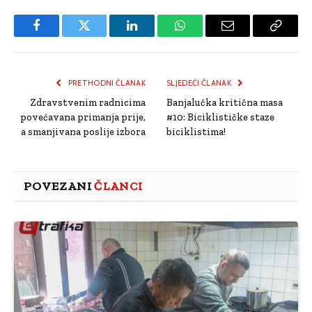
Facebook
Twitter
LinkedIn
WhatsApp
Email
Copy
Link
PRETHODNI ČLANAK
SLJEDEĆI ČLANAK
Zdravstvenim radnicima
Banjalučka kritična masa
povećavana primanja prije,
#10: Biciklističke staze
a smanjivana poslije izbora
biciklistima!
POVEZANI
ČLANCI