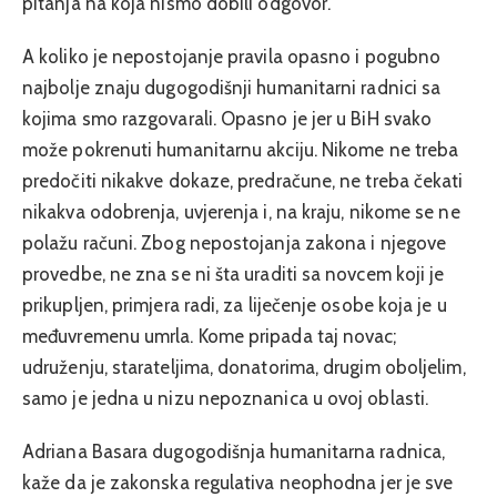
pitanja na koja nismo dobili odgovor.
A koliko je nepostojanje pravila opasno i pogubno
najbolje znaju dugogodišnji humanitarni radnici sa
kojima smo razgovarali.
Opasno je jer u BiH svako
može pokrenuti humanitarnu akciju. Nikome ne treba
predočiti nikakve dokaze, predračune, ne treba čekati
nikakva odobrenja, uvjerenja i, na kraju, nikome se ne
polažu računi. Zbog nepostojanja zakona i njegove
provedbe, ne zna se ni šta uraditi sa novcem koji je
prikupljen, primjera radi, za liječenje osobe koja je u
međuvremenu umrla. Kome pripada taj novac;
udruženju, starateljima, donatorima, drugim oboljelim,
samo je jedna u nizu nepoznanica u ovoj oblasti.
Adriana Basara dugogodišnja humanitarna radnica
,
kaže da je zakonska regulativa neophodna jer je sve