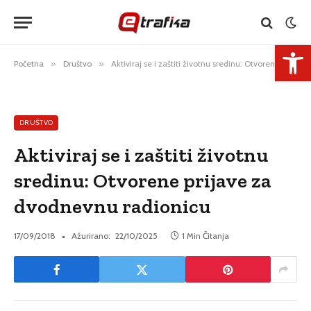
Open 
Početna
»
Društvo
»
Aktiviraj se i zaštiti životnu sredinu: Otvorene prijave za dvodnevnu radionicu
DRUŠTVO
Aktiviraj se i zaštiti životnu
sredinu: Otvorene prijave za
dvodnevnu radionicu
17/09/2018
Ažurirano:
22/10/2025
1 Min Čitanja