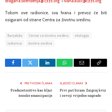
dragana.skenderija@.czzs.org
i
ivana.kulic@czzs.org
Tokom ove radionice, sva hrana i prevoz će biti
osigurani od strane Centra za životnu sredinu.
Banjaluka
Centar za životnu sredinu
ekologija
radionica
životna sredina
Facebook
Twitter
LinkedIn
WhatsApp
Email
Copy
Link
PRETHODNI ČLANAK
SLJEDEĆI ČLANAK
Preduzetništvo kao ključ
Prvi put biram: Zaigraj kviz
ženske emancipacije
i osvoji vrijedne nagrade