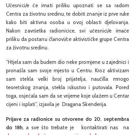
Učesnici/e će imati priliku upoznati se sa radom
Centra za životnu sredinu, te dobiti znanje iz prve ruke
kako biti aktivna osoba u ovoj oblasti djelovanja.
Nakon završetka radionicice, svi učesnici/e imaće
priliku da postanu članovi/ce aktivističke grupe Centra
za životnu sredinu.
”Htjela sam da budem dio neke promjene u zajednici i
pronašla sam svoje mjesto u Centru. Kroz aktivizam
sam stekla velki broj prijatelja, naučilla mnogo
teoretskog znanja, stekla iskustvo i putovala. Pored
toga, osjećala sam da se vrijeme koje ulažem u Centar
cijeni i isplati”, izjavila je Dragana Skenderija.
Prijave za radionice su otvorene do 20. septembra
do 18h
, a sve što trebate je kontaktirati nas na