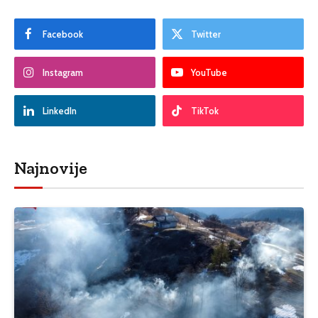
Facebook
Twitter
Instagram
YouTube
LinkedIn
TikTok
Najnovije