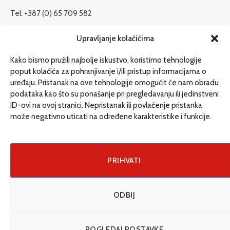
Tel: +387 (0) 65 709 582
redakcija@etrafika.net
Upravljanje kolačićima
www.etrafika.net
Kako bismo pružili najbolje iskustvo, koristimo tehnologije
poput kolačića za pohranjivanje i/ili pristup informacijama o
uređaju. Pristanak na ove tehnologije omogućit će nam obradu
Dosije
podataka kao što su ponašanje pri pregledavanju ili jedinstveni
Drugi pišu
ID-ovi na ovoj stranici. Nepristanak ili povlačenje pristanka
može negativno uticati na određene karakteristike i funkcije.
Društvo
Magazin
Može i drugačije
PRIHVATI
ENG
ODBIJ
© 2026 eTrafika. Design & Development by
Fixit d.o.o
.
POGLEDAJ POSTAVKE