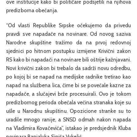
ove institucije kako bi političare podsjetili na njihova
predizborna obećanja.
“Od vlasti Republike Srpske očekujemo da privedu
pravdi sve napadače na novinare. Od novog saziva
Narodne skupštine tražimo da na prvoj redovnoj
sjednici po hitnom postupku izmijene Krivični zakon
RS kako bi napadači na novinare bili oštrije kažnjavani.
Novi krivični zakon bi trebalo da sadrži novu odredbu,
po kojoj bi se napad na medijske radnike tretirao kao
napad na službena lica, čime bi se povećale kazne za
napadače, a slučajevi brže procesuirali. Ovo je tokom
predizbornog perioda obećala većina stranaka koje su
ušle u Narodnu skupštinu. Opozicione stranke su to
uradile mnogo ranije, a SNSD odmah nakon napada
na Vladimira Kovačevića”, istakao je predsjednik Kluba
novinara Banjaluka Siniša Vukelić.