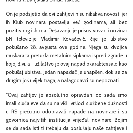
On je podsjetio da ovi zahtjevi nisu nikakva novost, jer
ih Klub novinara postavlja već godinama, ali bez
pozitivnog ishoda. Dešavanju je prisustvovao i novinar
BN televizije Vladimir Kovačević, čije je ubistvo
pokušano 28. avgusta ove godine. Njega su dvojica
muškaraca pretukla metalnim šipkama ispred zgrade u
kojoj živi, a Tužilaštvo je ovaj napad okarakterisalo kao
pokušaj ubistva. Jedan napadač je uhapšen, dok se za
drugim još uvijek traga, a nalagodavci su nepoznati.
“Ovaj zahtjev je apsolutno opravdan, do sada smo
imali slučajeve da su najviši vršioci službene dužnosti
u RS prećutno odobravali napade na novinare i sa
govornica najviših institucija vrijeđali novinare. Bojim
se da sada isti ti trebaju da poslušaju naše zahtjeve i