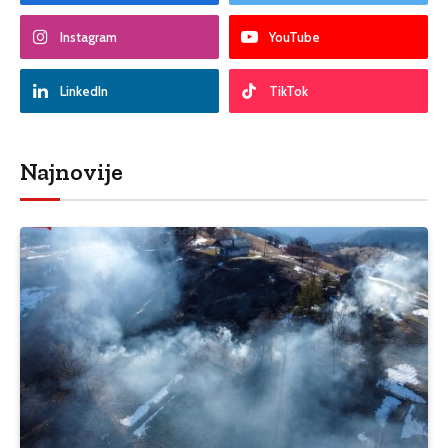
Instagram
YouTube
LinkedIn
TikTok
Najnovije