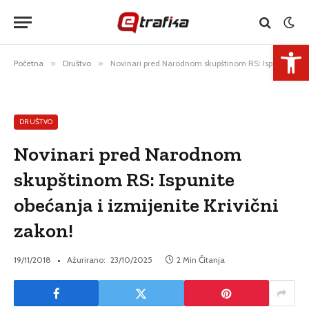
Open 
Početna
»
Društvo
»
Novinari pred Narodnom skupštinom RS: Ispunite obećanja i izmijenite Krivični zakon!
DRUŠTVO
Novinari pred Narodnom
skupštinom RS: Ispunite
obećanja i izmijenite Krivični
zakon!
19/11/2018
Ažurirano:
23/10/2025
2 Min Čitanja