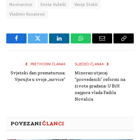
Novinarstvo
Siniša Vukelić
Vanja Stokić
Vladimir Kovačević
Facebook
Twitter
LinkedIn
WhatsApp
Email
Copy
Link
PRETHODNI ČLANAK
SLJEDEĆI ČLANAK
Svjetski dan prematurusa:
Minoran utjecaj
Vjerujte u svoje „mrvice“
“provedenih” reformi na
živote građana: U BiH
najgora vlada Fadila
Novalića
POVEZANI
ČLANCI