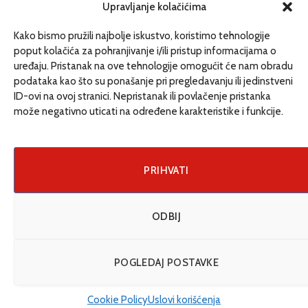
redakcija@etrafika.net
Upravljanje kolačićima
www.etrafika.net
Kako bismo pružili najbolje iskustvo, koristimo tehnologije
poput kolačića za pohranjivanje i/ili pristup informacijama o
uređaju. Pristanak na ove tehnologije omogućit će nam obradu
Dosije
podataka kao što su ponašanje pri pregledavanju ili jedinstveni
Drugi pišu
ID-ovi na ovoj stranici. Nepristanak ili povlačenje pristanka
može negativno uticati na određene karakteristike i funkcije.
Društvo
Magazin
Može i drugačije
PRIHVATI
ENG
ODBIJ
© 2026 eTrafika. Design & Development by
Fixit d.o.o
.
POGLEDAJ POSTAVKE
Uslovi korišćenja
O nama
Impressum
Kontakt
Cookie Policy (EU)
Cookie Policy
Uslovi korišćenja