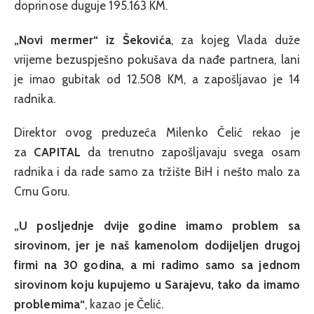
doprinose duguje 195.163 KM.
„Novi mermer“ iz Šekovića
, za kojeg Vlada duže
vrijeme bezuspješno pokušava da nađe partnera, lani
je imao gubitak od 12.508 KM, a zapošljavao je 14
radnika.
Direktor ovog preduzeća Milenko Čelić rekao je
za
CAPITAL
da trenutno zapošljavaju svega osam
radnika i da rade samo za tržište BiH i nešto malo za
Crnu Goru.
„U posljednje dvije godine imamo problem sa
sirovinom, jer je naš kamenolom dodijeljen drugoj
firmi na 30 godina, a mi radimo samo sa jednom
sirovinom koju kupujemo u Sarajevu, tako da imamo
problemima“
, kazao je Čelić.