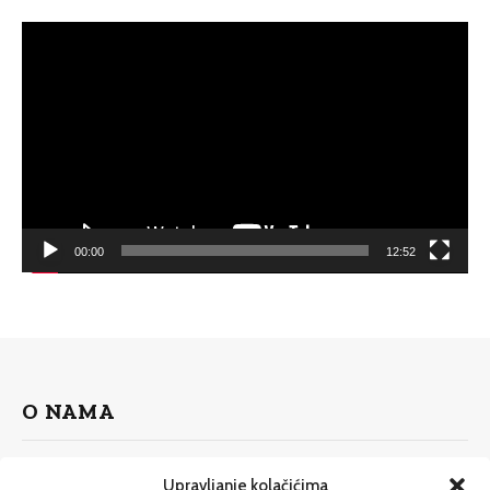
Video
Player
00:00
12:52
O NAMA
Upravljanje kolačićima
Internet portal fokusiran na izvještavanje o ljudskim pravima,