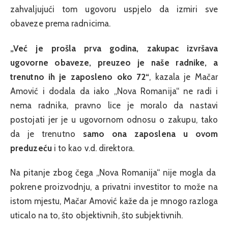
zahvaljujući tom ugovoru uspjelo da izmiri sve
obaveze prema radnicima.
„Već je prošla prva godina, zakupac izvršava
ugovorne obaveze, preuzeo je naše radnike, a
trenutno ih je zaposleno oko 72“
, kazala je Mačar
Amović i dodala da iako „Nova Romanija“ ne radi i
nema radnika, pravno lice je moralo da nastavi
postojati jer je u ugovornom odnosu o zakupu, tako
da je trenutno
samo ona zaposlena u ovom
preduzeću
i to kao v.d. direktora.
Na pitanje zbog čega „Nova Romanija“ nije mogla da
pokrene proizvodnju, a privatni investitor to može na
istom mjestu, Mačar Amović kaže da je mnogo razloga
uticalo na to, što objektivnih, što subjektivnih.