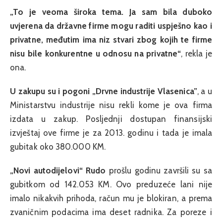
„To je veoma široka tema. Ja sam bila duboko
uvjerena da državne firme mogu raditi uspješno kao i
privatne, međutim ima niz stvari zbog kojih te firme
nisu bile konkurentne u odnosu na privatne“
, rekla je
ona.
U zakupu su i pogoni „Drvne industrije Vlasenica”
, a u
Ministarstvu industrije nisu rekli kome je ova firma
izdata u zakup. Posljednji dostupan finansijski
izvještaj ove firme je za 2013. godinu i tada je imala
gubitak oko 380.000 KM.
„Novi autodijelovi“ Rudo
prošlu godinu završili su sa
gubitkom od 142.053 KM. Ovo preduzeće lani nije
imalo nikakvih prihoda, račun mu je blokiran, a prema
zvaničnim podacima ima deset radnika. Za poreze i