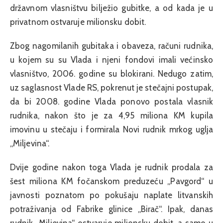
državnom vlasništvu bilježio gubitke, a od kada je u
privatnom ostvaruje milionsku dobit.
Zbog nagomilanih gubitaka i obaveza, računi rudnika,
u kojem su su Vlada i njeni fondovi imali većinsko
vlasništvo, 2006. godine su blokirani. Nedugo zatim,
uz saglasnost Vlade RS, pokrenut je stečajni postupak,
da bi 2008. godine Vlada ponovo postala vlasnik
rudnika, nakon što je za 4,95 miliona KM kupila
imovinu u stečaju i formirala Novi rudnik mrkog uglja
„Miljevina“.
Dvije godine nakon toga Vlada je rudnik prodala za
šest miliona KM fočanskom preduzeću „Pavgord“ u
javnosti poznatom po pokušaju naplate litvanskih
potraživanja od Fabrike glinice „Birač“. Ipak, danas