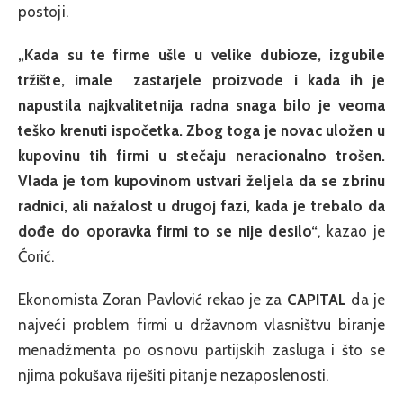
postoji.
„Kada su te firme ušle u velike dubioze, izgubile
tržište, imale zastarjele proizvode i kada ih je
napustila najkvalitetnija radna snaga bilo je veoma
teško krenuti ispočetka. Zbog toga je novac uložen u
kupovinu tih firmi u stečaju neracionalno trošen.
Vlada je tom kupovinom ustvari željela da se zbrinu
radnici, ali nažalost u drugoj fazi, kada je trebalo da
dođe do oporavka firmi to se nije desilo“
, kazao je
Ćorić.
Ekonomista Zoran Pavlović rekao je za
CAPITAL
da je
najveći problem firmi u državnom vlasništvu biranje
menadžmenta po osnovu partijskih zasluga i što se
njima pokušava riješiti pitanje nezaposlenosti.