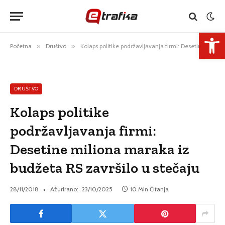
Open 
Početna
»
Društvo
»
Kolaps politike podržavljavanja firmi: Desetine miliona maraka iz budžeta RS završilo u stečaju
DRUŠTVO
Kolaps politike
podržavljavanja firmi:
Desetine miliona maraka iz
budžeta RS završilo u stečaju
28/11/2018
Ažurirano:
23/10/2025
10 Min Čitanja