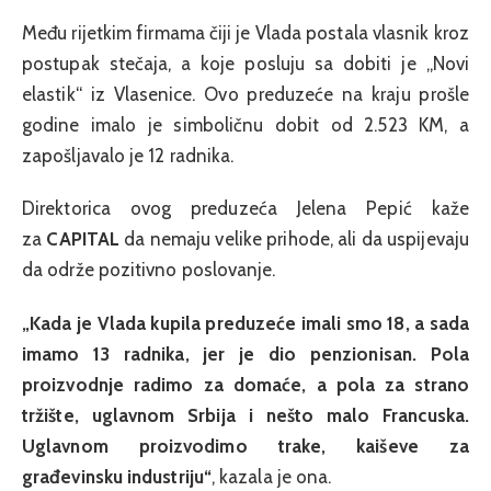
Među rijetkim firmama čiji je Vlada postala vlasnik kroz
postupak stečaja, a koje posluju sa dobiti je „Novi
elastik“ iz Vlasenice. Ovo preduzeće na kraju prošle
godine imalo je simboličnu dobit od 2.523 KM, a
zapošljavalo je 12 radnika.
Direktorica ovog preduzeća Jelena Pepić kaže
za
CAPITAL
da nemaju velike prihode, ali da uspijevaju
da održe pozitivno poslovanje.
„Kada je Vlada kupila preduzeće imali smo 18, a sada
imamo 13 radnika, jer je dio penzionisan. Pola
proizvodnje radimo za domaće, a pola za strano
tržište, uglavnom Srbija i nešto malo Francuska.
Uglavnom proizvodimo trake, kaiševe za
građevinsku industriju“
, kazala je ona.