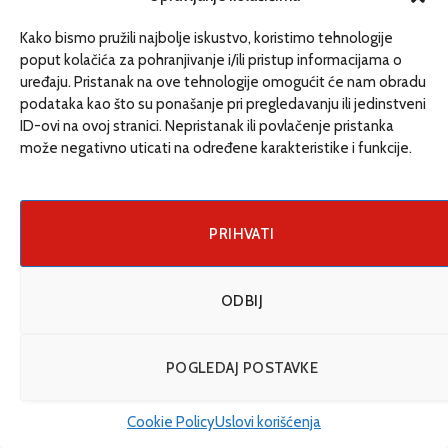
marginalizovanim grupama, kao i anomalijama društva poput
Kako bismo pružili najbolje iskustvo, koristimo tehnologije
korupcije i nepotizma.
poput kolačića za pohranjivanje i/ili pristup informacijama o
uređaju. Pristanak na ove tehnologije omogućit će nam obradu
podataka kao što su ponašanje pri pregledavanju ili jedinstveni
KONTAKT
ID-ovi na ovoj stranici. Nepristanak ili povlačenje pristanka
može negativno uticati na određene karakteristike i funkcije.
Tel: +387 (0) 65 709 582
PRIHVATI
redakcija@etrafika.net
www.etrafika.net
ODBIJ
Dosije
Drugi pišu
POGLEDAJ POSTAVKE
Društvo
Cookie Policy
Uslovi korišćenja
Magazin