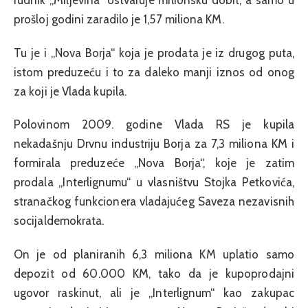
rudnik „Miljevina“ ostvaruje milionsku dobit, a samo u
prošloj godini zaradilo je 1,57 miliona KM.
Tu je i „Nova Borja“ koja je prodata je iz drugog puta,
istom preduzeću i to za daleko manji iznos od onog
za koji je Vlada kupila.
Polovinom 2009. godine Vlada RS je kupila
nekadašnju Drvnu industriju Borja za 7,3 miliona KM i
formirala preduzeće „Nova Borja“, koje je zatim
prodala „Interlignumu“ u vlasništvu Stojka Petkovića,
stranačkog funkcionera vladajućeg Saveza nezavisnih
socijaldemokrata.
On je od planiranih 6,3 miliona KM uplatio samo
depozit od 60.000 KM, tako da je kupoprodajni
ugovor raskinut, ali je „Interlignum“ kao zakupac