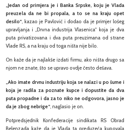
„Jedan od primjera je i Banka Srpske, koju je Vlada
preuzela da ne bi propala, a to se na kraju opet
desilo“
, kazao je Pavlović i dodao da je primjer lošeg
upravljanja i „Drvna industrija Vlasenica“ koja je dva
puta privatizovana i dva puta preuzimana od strane
Vlade RS, a na kraju od toga ništa nije bilo.
On kaže da je najlakše izdati firmu, ako ništa drugo sa
njom ne znate, što se upravo ovdje često dešava.
„Ako imate drvnu industriju koja se nalazi u po šume i
koja je radila za poznate kupce i dopustite da dva
puta propadne i da za to niko ne odgovora, jasno je
da je zbog nebrige“
, naglasio je on.
Potpredsjednik Konfederacije sindikata RS Obrad
Belenzada kaže da je Vlada ta preduzeća kupovala