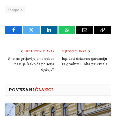
Korupcija
Facebook
Twitter
LinkedIn
WhatsApp
Email
Copy
Link
PRETHODNI ČLANAK
SLJEDEĆI ČLANAK
Ako ne prijavljujemo cyber
Ispitati državnu garanciju
nasilje, kako da policija
za gradnju Bloka 7 TE Tuzla
djeluje?
POVEZANI
ČLANCI