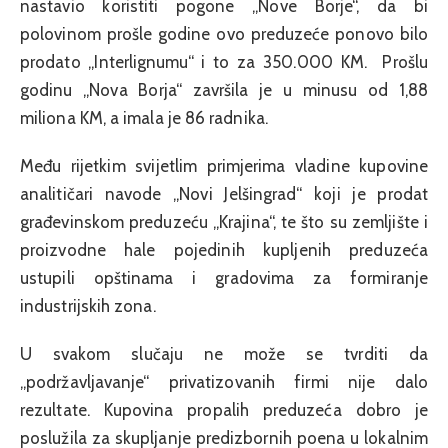
nastavio koristiti pogone „Nove Borje“, da bi
polovinom prošle godine ovo preduzeće ponovo bilo
prodato „Interlignumu“ i to za 350.000 KM. Prošlu
godinu „Nova Borja“ završila je u minusu od 1,88
miliona KM, a imala je 86 radnika.
Među rijetkim svijetlim primjerima vladine kupovine
analitičari navode „Novi Jelšingrad“ koji je prodat
građevinskom preduzeću „Krajina“, te što su zemljište i
proizvodne hale pojedinih kupljenih preduzeća
ustupili opštinama i gradovima za formiranje
industrijskih zona.
U svakom slučaju ne može se tvrditi da
„podržavljavanje“ privatizovanih firmi nije dalo
rezultate. Kupovina propalih preduzeća dobro je
poslužila za skupljanje predizbornih poena u lokalnim