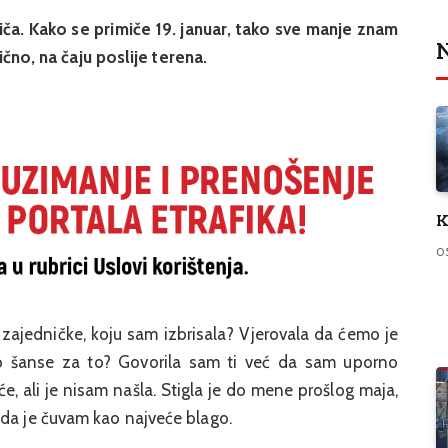
iča. Kako se primiče 19. januar, tako sve manje znam
N
lično, na čaju poslije terena.
K
0
 zajedničke, koju sam izbrisala? Vjerovala da ćemo je
ilo šanse za to? Govorila sam ti već da sam uporno
e, ali je nisam našla. Stigla je do mene prošlog maja,
ada je čuvam kao najveće blago.