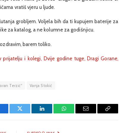
ama vratiš vjeru u ljude.
lutanja grobljem. Voljela bih da ti kupujem baterije za
dnike za katalog, a ne kolumne za godišnjicu.
pozdravim, barem toliko.
 prijatelju i kolegi,
Dvije godine tuge,
Dragi Gorane,
oran Terzić“
Vanja Stokić
Facebook
Twitter
LinkedIn
WhatsApp
Email
Copy
Link
NAK
SLJEDEĆI ČLANAK