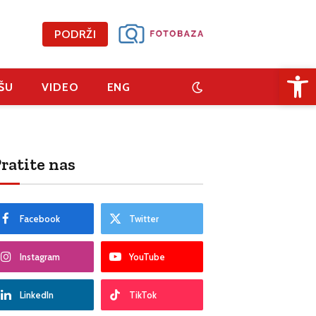
PODRŽI
Open 
ŠU
VIDEO
ENG
ratite nas
Facebook
Twitter
Instagram
YouTube
LinkedIn
TikTok