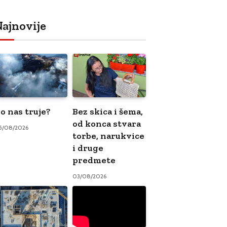
ajnovije
o nas truje?
Bez skica i šema,
od konca stvara
5/08/2026
torbe, narukvice
i druge
predmete
03/08/2026