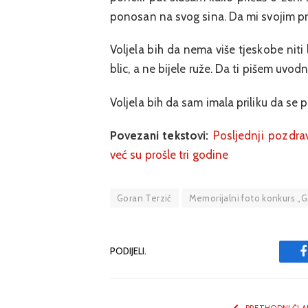
ponosan na svog sina. Da mi svojim prič
Voljela bih da nema više tjeskobe niti 
blic, a ne bijele ruže. Da ti pišem uvo
Voljela bih da sam imala priliku da se 
Povezani tekstovi:
Posljednji pozdrav
već su prošle tri godine
Goran Terzić
Memorijalni foto konkurs „G
PODIJELI.
PRETHODNI ČLA