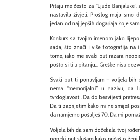
Pitaju me često za “Ljude Banjaluke”, 
nastavila živjeti. Prošlog maja smo d
jedan od najljepših događaja koje sam
Konkurs sa tvojim imenom jako lijepo
sada, što znači i više fotografija na
tome, iako me svaki put razara neopisi
pošto si ti u pitanju… Greške nisu dozv
Svaki put ti ponavljam – voljela bih
nema “memorijalni” u nazivu, da 
tvrdoglavosti. Da do besvijesti pretr
Da ti zaprijetim kako mi ne smiješ posl
da namjerno pošalješ 70. Da mi pomažeš 
Voljela bih da sam dočekala tvoj rođen
poneki put slušam kako pričaš o ženi k