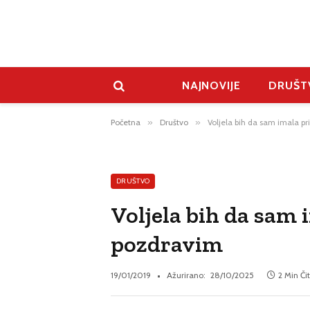
NAJNOVIJE
DRUŠT
Početna
»
Društvo
»
Voljela bih da sam imala pr
DRUŠTVO
Voljela bih da sam 
pozdravim
19/01/2019
Ažurirano:
28/10/2025
2 Min Či