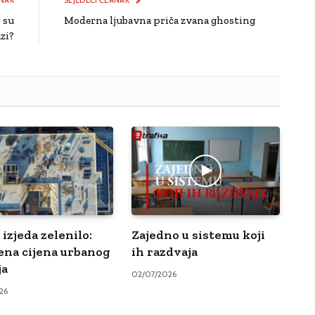
 su
Moderna ljubavna priča zvana ghosting
zi?
izjeda zelenilo:
Zajedno u sistemu koji
ena cijena urbanog
ih razdvaja
ja
02/07/2026
26