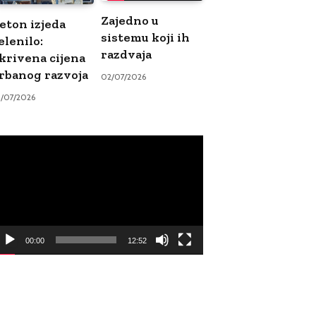
Zajedno u
eton izjeda
sistemu koji ih
elenilo:
razdvaja
krivena cijena
rbanog razvoja
02/07/2026
9/07/2026
ideo
ayer
00:00
12:52