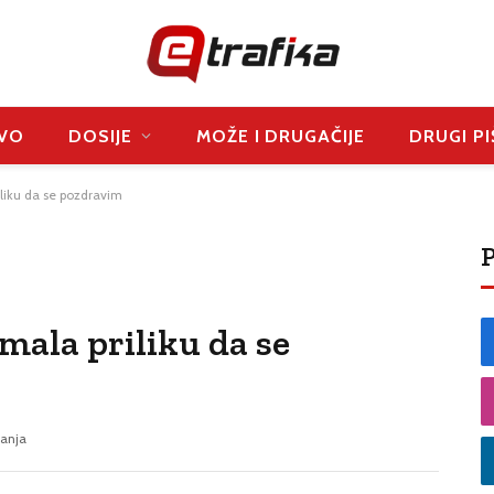
VO
DOSIJE
MOŽE I DRUGAČIJE
DRUGI PI
iliku da se pozdravim
P
imala priliku da se
tanja