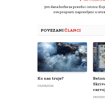
300 dana borbe za pravdu i istinu: Koji
sve propusti napravljeni u istra
POVEZANI
ČLANCI
Ko nas truje?
Beton 
Skriv
05/08/2026
razvo
29/07/20