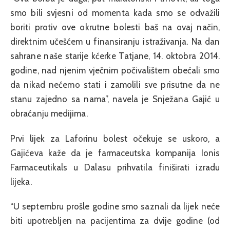
smo bili svjesni od momenta kada smo se odvažili
boriti protiv ove okrutne bolesti baš na ovaj način,
direktnim učešćem u finansiranju istraživanja. Na dan
sahrane naše starije kćerke Tatjane, 14. oktobra 2014.
godine, nad njenim vječnim počivalištem obećali smo
da nikad nećemo stati i zamolili sve prisutne da ne
stanu zajedno sa nama”, navela je Snježana Gajić u
obraćanju medijima.
Prvi lijek za Laforinu bolest očekuje se uskoro, a
Gajićeva kaže da je farmaceutska kompanija Ionis
Farmaceutikals u Dalasu prihvatila finiširati izradu
lijeka.
“U septembru prošle godine smo saznali da lijek neće
biti upotrebljen na pacijentima za dvije godine (od