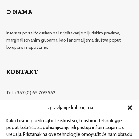
O NAMA
Internet portal fokusiran na izvještavanje o ljudskim pravima,
marginalizovanim grupama, kao i anomalijama društva poput
korupcije i nepotizma.
KONTAKT
Tel: +387 (0) 65 709 582
redakcija@etrafika.net
Upravljanje kolačićima
www.etrafika.net
Kako bismo pružili najbolje iskustvo, koristimo tehnologije
poput kolačića za pohranjivanje i/ili pristup informacijama o
uređaju. Pristanak na ove tehnologije omogućit će nam obradu
Dosije