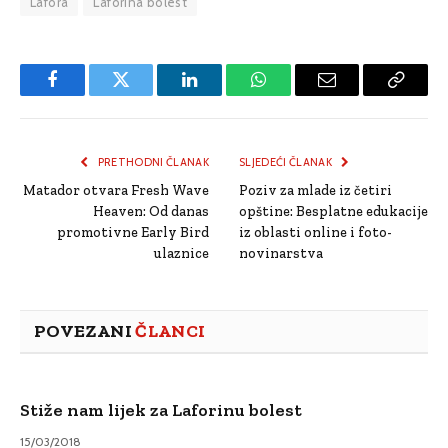
Lafora
Laforina bolest
Facebook
Twitter
LinkedIn
WhatsApp
Email
Copy
Link
PRETHODNI ČLANAK
SLJEDEĆI ČLANAK
Matador otvara Fresh Wave
Poziv za mlade iz četiri
Heaven: Od danas
opštine: Besplatne edukacije
promotivne Early Bird
iz oblasti online i foto-
ulaznice
novinarstva
POVEZANI
ČLANCI
Stiže nam lijek za Laforinu bolest
15/03/2018