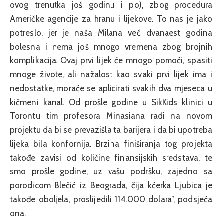
ovog trenutka još godinu i po), zbog procedura
Američke agencije za hranu i lijekove. To nas je jako
potreslo, jer je naša Milana već dvanaest godina
bolesna i nema još mnogo vremena zbog brojnih
komplikacija. Ovaj prvi lijek će mnogo pomoći, spasiti
mnoge živote, ali nažalost kao svaki prvi lijek ima i
nedostatke, moraće se aplicirati svakih dva mjeseca u
kičmeni kanal. Od prošle godine u SikKids klinici u
Torontu tim profesora Minasiana radi na novom
projektu da bi se prevazišla ta barijera i da bi upotreba
lijeka bila konfornija. Brzina finiširanja tog projekta
takođe zavisi od količine finansijskih sredstava, te
smo prošle godine, uz vašu podršku, zajedno sa
porodicom Blečić iz Beograda, čija kćerka Ljubica je
takođe oboljela, proslijedili 114.000 dolara”, podsjeća
ona.