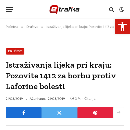
Open 
Početna
»
Društvo
»
Istraživanja lijeka pri kraju: Pozovite 1412 za borbu protiv Laforine bolesti
DRUŠTVO
Istraživanja lijeka pri kraju:
Pozovite 1412 za borbu protiv
Laforine bolesti
21/03/2019
Ažurirano:
21/03/2019
3 Min Čitanja