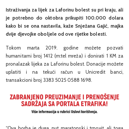
Istraživanja za lijek za Laforinu bolest su pri kraju, ali
je potrebno do oktobra prikupiti 100.000 dolara
kako bi se ona nastavila, kaže Snježana Gajić, majka
dvije djevojke oboljele od ove rijetke bolesti.
Tokom marta 2019. godine možete pozvati
humanitarni broj 1412 (m:tel mreža) i donirati 1 KM za
pronalazak lijeka za Laforinu bolest. Donacije možete
uplatiti i na tekući račun u Unicredit banci,
transakcioni broj 3383 5025 0588 1698.
“Ova borba je duga, put maratonski i trnovit, ali toga