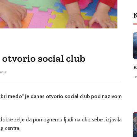
N
 otvorio social club
K
tanja
0
obri medo” je danas otvorio social club pod nazivom
 dobre želje da pomognemo ljudima oko sebe”, izjavila
og centra.