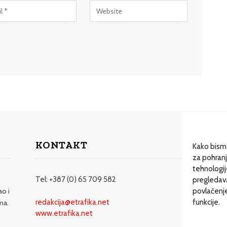
KONTAKT
Dos
Kako bismo
za pohranj
Dru
tehnologi
Dr
Tel: +387 (0) 65 709 582
pregledavan
povlačenje
ao i
Ma
redakcija@etrafika.net
funkcije.
ma.
Mož
www.etrafika.net
EN