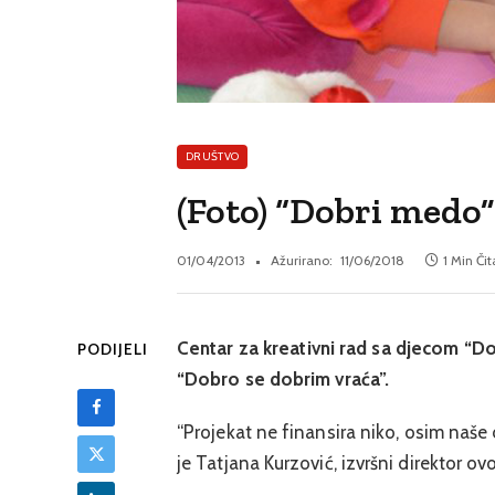
DRUŠTVO
(Foto) “Dobri medo”
01/04/2013
Ažurirano:
11/06/2018
1 Min Či
Centar za kreativni rad sa djecom “D
PODIJELI
“Dobro se dobrim vraća”.
“Projekat ne finansira niko, osim naše
je Tatjana Kurzović, izvršni direktor ov