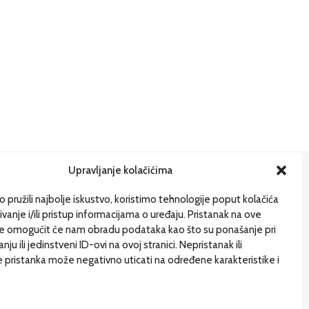
Upravljanje kolačićima
ije
 pružili najbolje iskustvo, koristimo tehnologije poput kolačića
ivanje i/ili pristup informacijama o uređaju. Pristanak na ove
gi pišu
je omogućit će nam obradu podataka kao što su ponašanje pri
uštvo
ju ili jedinstveni ID-ovi na ovoj stranici. Nepristanak ili
 pristanka može negativno uticati na određene karakteristike i
gazin
e i drugačije
G