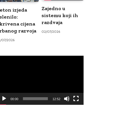
Zajedno u
eton izjeda
sistemu koji ih
elenilo:
razdvaja
krivena cijena
rbanog razvoja
02/07/2026
9/07/2026
ideo
ayer
00:00
12:52