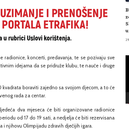
B
z
S
u
2
e radionice, koncerti, predavanja, te se pozivaju sve
V
Pl
tivnim idejama da se pridruže klubu, te nauče i druge
 kvadrata boraviti zajedno sa svojom djecom, a to će
štvenog rada za centar.
ljedeća dva mjeseca će biti organizovane radionice
riodu od 17 do 19 sati, a nedjelja će biti rezervisana
i njihovu Olimpijadu zdravih dječijih igara.