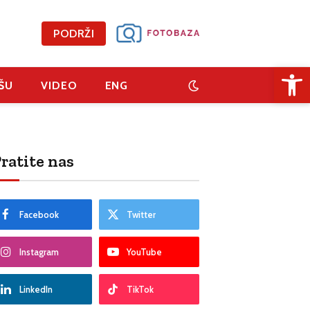
PODRŽI
Open 
ŠU
VIDEO
ENG
ratite nas
Facebook
Twitter
Instagram
YouTube
LinkedIn
TikTok