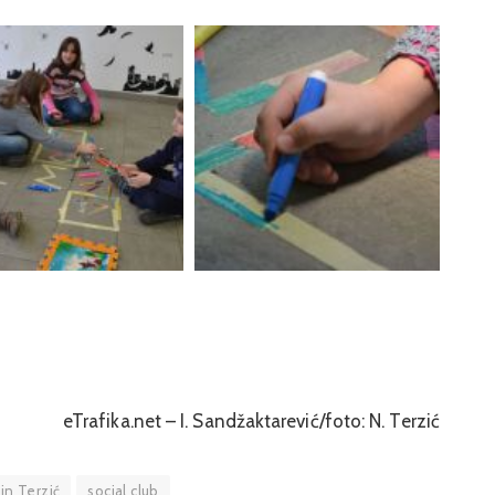
eTrafika.net – I. Sandžaktarević/foto: N. Terzić
in Terzić
social club