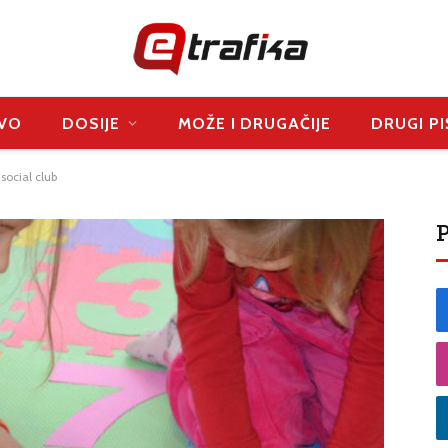
VO
DOSIJE
MOŽE I DRUGAČIJE
DRUGI PI
social club
P