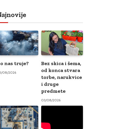
ajnovije
o nas truje?
Bez skica i šema,
od konca stvara
5/08/2026
torbe, narukvice
i druge
predmete
03/08/2026