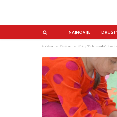
NAJNOVIJE
DRUŠT
Početna
»
Društvo
»
(Foto) “Dobri medo” otvorio 