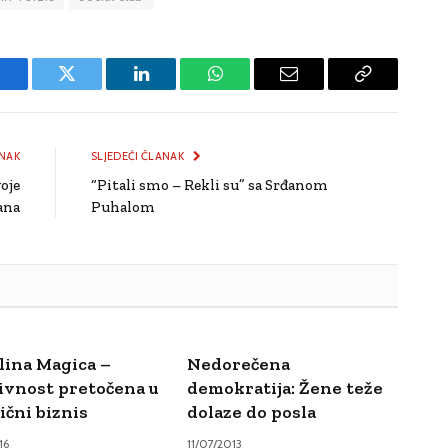
Facebook
Twitter
LinkedIn
WhatsApp
Email
Copy
Link
NAK
SLJEDEĆI ČLANAK
oje
“Pitali smo – Rekli su” sa Srđanom
ana
Puhalom
ina Magica –
Nedorečena
ivnost pretočena u
demokratija: Žene teže
ični biznis
dolaze do posla
16
11/07/2013