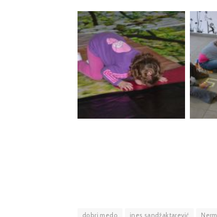
dobri medo
ines sandžaktarević
Nerm