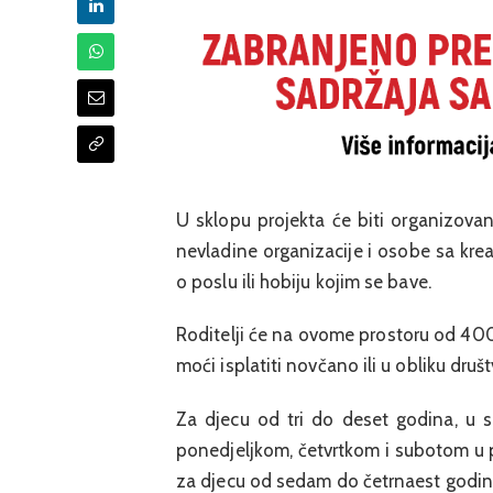
U sklopu projekta će biti organizovan
nevladine organizacije i osobe sa krea
o poslu ili hobiju kojim se bave.
Roditelji će na ovome prostoru od 400
moći isplatiti novčano ili u obliku dru
Za djecu od tri do deset godina, u s
ponedjeljkom, četvrtkom i subotom u pe
za djecu od sedam do četrnaest godina 