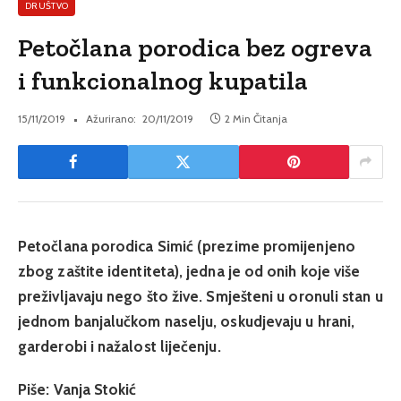
DRUŠTVO
Petočlana porodica bez ogreva
i funkcionalnog kupatila
15/11/2019
Ažurirano:
20/11/2019
2 Min Čitanja
Petočlana porodica Simić (prezime promijenjeno
zbog zaštite identiteta), jedna je od onih koje više
preživljavaju nego što žive. Smješteni u oronuli stan u
jednom banjalučkom naselju, oskudjevaju u hrani,
garderobi i nažalost liječenju.
Piše: Vanja Stokić