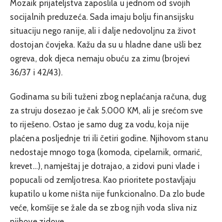
Mozaik prijateljstva zaposlila u jednom od svojih
socijalnih preduzeća. Sada imaju bolju finansijsku
situaciju nego ranije, ali i dalje nedovoljnu za život
dostojan čovjeka. Kažu da su u hladne dane ušli bez
ogreva, dok djeca nemaju obuću za zimu (brojevi
36/37 i 42/43).
Godinama su bili tuženi zbog neplaćanja računa, dug
za struju dosezao je čak 5.000 KM, ali je srećom sve
to riješeno. Ostao je samo dug za vodu, koja nije
plaćena posljednje tri ili četiri godine. Njihovom stanu
nedostaje mnogo toga (komoda, cipelarnik, ormarić,
krevet…), namještaj je dotrajao, a zidovi puni vlade i
popucali od zemljotresa. Kao prioritete postavljaju
kupatilo u kome ništa nije funkcionalno. Da zlo bude
veće, komšije se žale da se zbog njih voda sliva niz
njihove zidove.