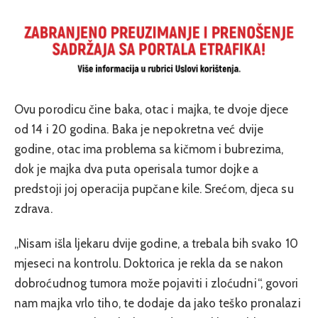
Ovu porodicu čine baka, otac i majka, te dvoje djece
od 14 i 20 godina. Baka je nepokretna već dvije
godine, otac ima problema sa kičmom i bubrezima,
dok je majka dva puta operisala tumor dojke a
predstoji joj operacija pupčane kile. Srećom, djeca su
zdrava.
„Nisam išla ljekaru dvije godine, a trebala bih svako 10
mjeseci na kontrolu. Doktorica je rekla da se nakon
dobroćudnog tumora može pojaviti i zloćudni“, govori
nam majka vrlo tiho, te dodaje da jako teško pronalazi