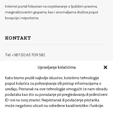
Internet portal fokusiran na izvještavanje o ljudskim pravima,
marginalizovanim grupama, kao i anomalijama društva poput
korupcije i nepotizma.
KONTAKT
Tel: +387 (0) 65 709 582
redakcija@etrafika.net
Upravljanje kolačićima
www.etrafika.net
Kako bismo pružili najbolje iskustvo, koristimo tehnologije
poput kolačića za pohranjivanje i/ili pristup informacijama o
uređaju. Pristanak na ove tehnologije omogućit će nam obradu
Dosije
podataka kao što su ponašanje pri pregledavanju ili jedinstveni
Drugi pišu
ID-ovi na ovoj stranici. Nepristanak ili povlačenje pristanka
može negativno uticati na određene karakteristike i funkcije.
Društvo