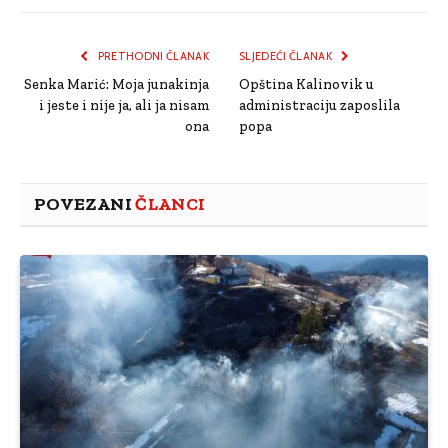
Link
PRETHODNI ČLANAK
SLJEDEĆI ČLANAK
Senka Marić: Moja junakinja
Opština Kalinovik u
i jeste i nije ja, ali ja nisam
administraciju zaposlila
ona
popa
POVEZANI
ČLANCI