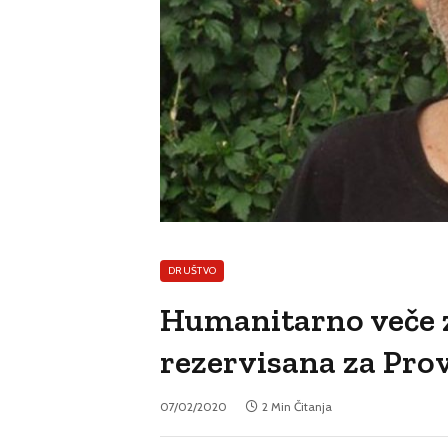
DRUŠTVO
Humanitarno veče z
rezervisana za Pro
07/02/2020
2 Min Čitanja