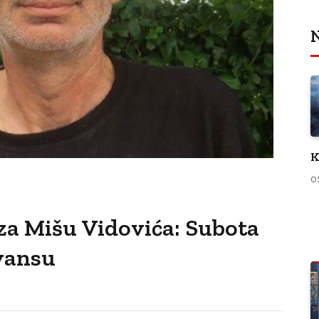
N
K
0
a Mišu Vidovića: Subota
vansu