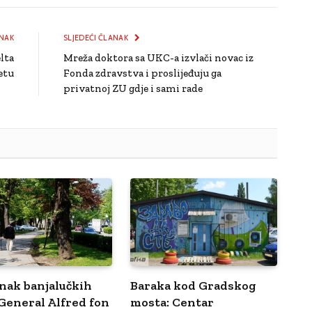
Link
NAK
SLJEDEĆI ČLANAK
lta
Mreža doktora sa UKC-a izvlači novac iz
etu
Fonda zdravstva i proslijeđuju ga
privatnoj ZU gdje i sami rade
nak banjalučkih
Baraka kod Gradskog
 General Alfred fon
mosta: Centar