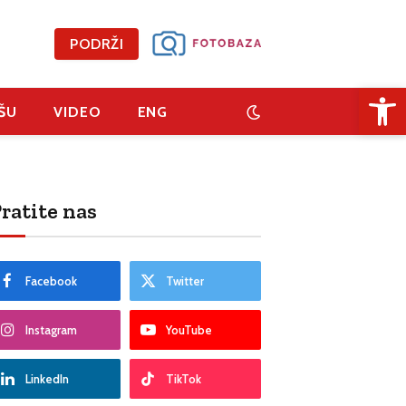
PODRŽI
Open 
ŠU
VIDEO
ENG
ratite nas
Facebook
Twitter
Instagram
YouTube
LinkedIn
TikTok