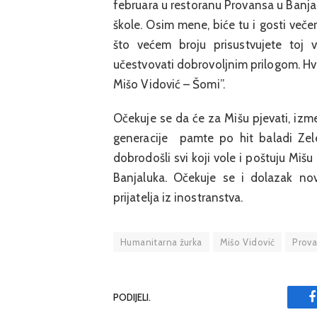
februara u restoranu Provansa u Banjalu
škole. Osim mene, biće tu i gosti veče
što većem broju prisustvujete toj v
učestvovati dobrovoljnim prilogom. Hval
Mišo Vidović – Šomi”.
Očekuje se da će za Mišu pjevati, izmeđ
generacije pamte po hit baladi Zelen
dobrodošli svi koji vole i poštuju Mišu
Banjaluka. Očekuje se i dolazak nov
prijatelja iz inostranstva.
Humanitarna žurka
Mišo Vidović
Prov
PODIJELI.