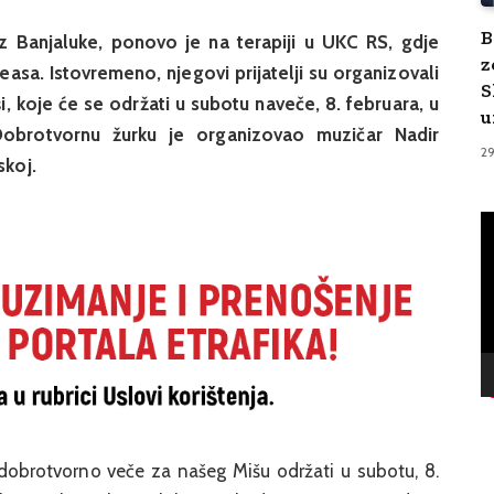
B
iz Banjaluke, ponovo je na terapiji u UKC RS, gdje
z
asa. Istovremeno, njegovi prijatelji su organizovali
S
, koje će se održati u subotu naveče, 8. februara, u
u
Dobrotvornu žurku je organizovao muzičar Nadir
2
skoj.
V
Pl
 dobrotvorno veče za našeg Mišu održati u subotu, 8.