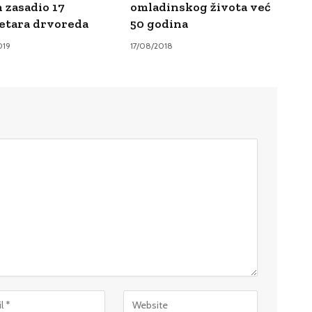
n zasadio 17
omladinskog života već
etara drvoreda
50 godina
019
17/08/2018