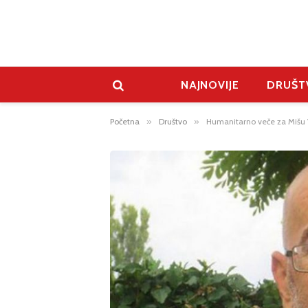
NAJNOVIJE
DRUŠT
Početna
»
Društvo
»
Humanitarno veče za Mišu 