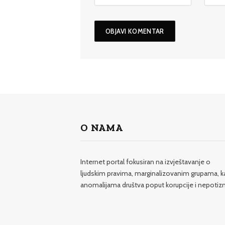
O NAMA
Internet portal fokusiran na izvještavanje o
ljudskim pravima, marginalizovanim grupama, k
anomalijama društva poput korupcije i nepotiz