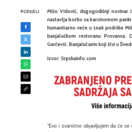
Mišo Vidović, dugogodišnji novinar 
PODIJELI
nastavlja borbu sa karcinomom pankre
humanitarno veče u znak podrške Miši
banjalučkom restoranu Provansa. 
Garčević, Banjalučanin koji živi u Šved
Izvor: Srpskainfo.com
“Evo i zvanično objavljujem da će se