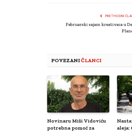
PRETHODNI ČLA
Februarski sajam kreativaca u De
Plan
POVEZANI
ČLANCI
Novinaru Miši Vidoviću
Nasta
potrebna pomoć za
aleja: