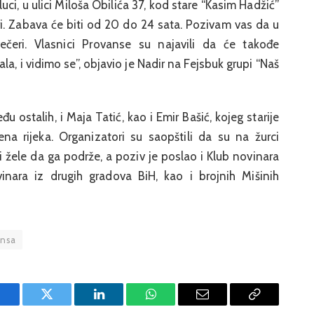
ci, u ulici Miloša Obilića 37, kod stare “Kasim Hadžić”
ri. Zabava će biti od 20 do 24 sata. Pozivam vas da u
ečeri. Vlasnici Provanse su najavili da će takođe
a, i vidimo se”, objavio je Nadir na Fejsbuk grupi “Naš
u ostalih, i Maja Tatić, kao i Emir Bašić, kojeg starije
a rijeka. Organizatori su saopštili da su na žurci
 i žele da ga podrže, a poziv je poslao i Klub novinara
inara iz drugih gradova BiH, kao i brojnih Mišinih
ansa
Facebook
Twitter
LinkedIn
WhatsApp
Email
Copy