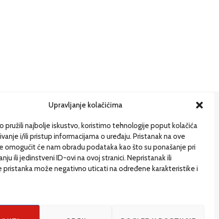
Upravljanje kolačićima
ije
 pružili najbolje iskustvo, koristimo tehnologije poput kolačića
ivanje i/ili pristup informacijama o uređaju. Pristanak na ove
gi pišu
je omogućit će nam obradu podataka kao što su ponašanje pri
uštvo
ju ili jedinstveni ID-ovi na ovoj stranici. Nepristanak ili
 pristanka može negativno uticati na određene karakteristike i
gazin
e i drugačije
G