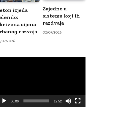
Zajedno u
eton izjeda
sistemu koji ih
elenilo:
razdvaja
krivena cijena
rbanog razvoja
02/07/2026
9/07/2026
ideo
ayer
00:00
12:52