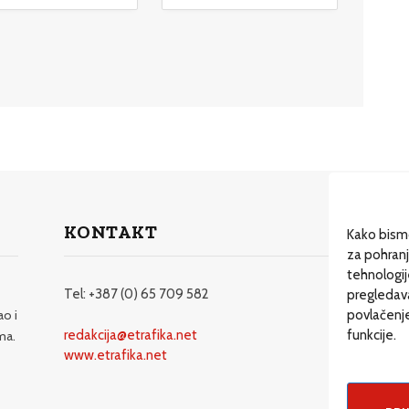
KONTAKT
Dos
Kako bismo
za pohranj
Dru
tehnologi
Dr
Tel: +387 (0) 65 709 582
pregledavan
ao i
povlačenje
Ma
redakcija@etrafika.net
funkcije.
ma.
Mož
www.etrafika.net
EN