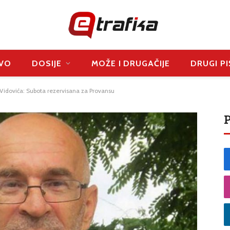
VO
DOSIJE
MOŽE I DRUGAČIJE
DRUGI PI
Vidovića: Subota rezervisana za Provansu
P