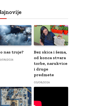
ajnovije
o nas truje?
Bez skica i šema,
od konca stvara
5/08/2026
torbe, narukvice
i druge
predmete
03/08/2026