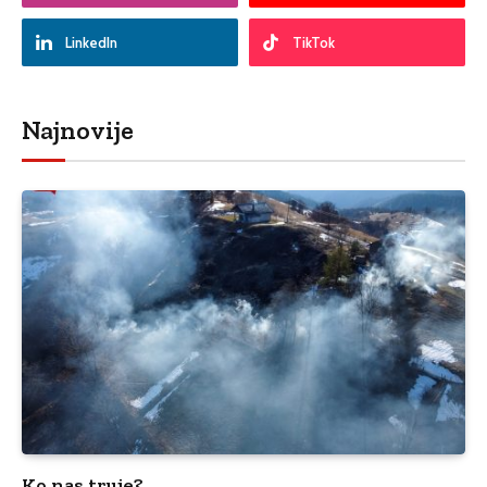
LinkedIn
TikTok
Najnovije
Ko nas truje?