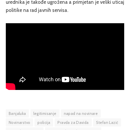
urednika je takođe ugrožena a primjetan je veliki uticaj
politike na rad javnih servisa.
Banjaluka
legitimisanje
napad na novinare
Novinarstvo
policija
Pravda za Davida
Stefan Lazić