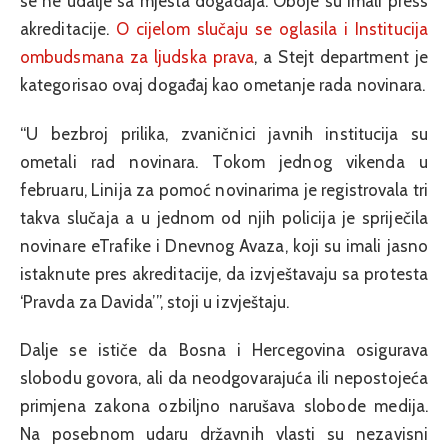
se ne udalje sa mjesta događaja. Oboje su imali press
akreditacije.
O cijelom slučaju se oglasila i Institucija
ombudsmana za ljudska prava
, a Stejt department je
kategorisao ovaj događaj kao ometanje rada novinara.
“U bezbroj prilika, zvaničnici javnih institucija su
ometali rad novinara. Tokom jednog vikenda u
februaru, Linija za pomoć novinarima je registrovala tri
takva slučaja a u jednom od njih policija je spriječila
novinare eTrafike i Dnevnog Avaza, koji su imali jasno
istaknute pres akreditacije, da izvještavaju sa protesta
‘Pravda za Davida’”, stoji u izvještaju.
Dalje se ističe da Bosna i Hercegovina osigurava
slobodu govora, ali da neodgovarajuća ili nepostojeća
primjena zakona ozbiljno narušava slobode medija.
Na posebnom udaru državnih vlasti su nezavisni