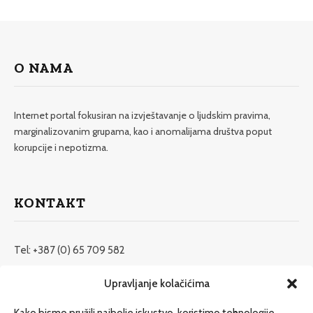
O NAMA
Internet portal fokusiran na izvještavanje o ljudskim pravima,
marginalizovanim grupama, kao i anomalijama društva poput
korupcije i nepotizma.
KONTAKT
Tel: +387 (0) 65 709 582
redakcija@etrafika.net
Upravljanje kolačićima
www.etrafika.net