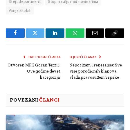
Stejt department
Stop nasilju nad novinarima
Vanja Stokić
Facebook
Twitter
LinkedIn
WhatsApp
Email
Copy
Link
PRETHODNI ČLANAK
SLJEDEĆI ČLANAK
Otvoren MFK Goran Terzić:
Nepotizam i renesansa: Sve
Ove godine devet
više porodičnih klanova
kategorija!
vlada pravosuđem Srpske
POVEZANI
ČLANCI