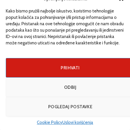
Kako bismo pružili najbolje iskustvo, koristimo tehnologije
poput kolačića za pohranjivanje i/ili pristup informacijama o
O NAMA
uređaju. Pristanak na ove tehnologije omogućit će nam obradu
podataka kao što su ponašanje pri pregledavanju ili jedinstveni
ID-ovi na ovoj stranici. Nepristanak ili povlačenje pristanka
Internet portal fokusiran na izvještavanje o ljudskim pravima,
može negativno uticati na određene karakteristike i funkcije.
marginalizovanim grupama, kao i anomalijama društva poput
korupcije i nepotizma.
PRIHVATI
KONTAKT
ODBIJ
Tel: +387 (0) 65 709 582
POGLEDAJ POSTAVKE
redakcija@etrafika.net
www.etrafika.net
Cookie Policy
Uslovi korišćenja