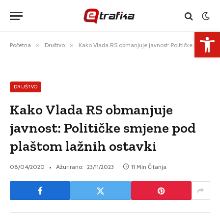
Open 
Početna
»
Društvo
»
Kako Vlada RS obmanjuje javnost: Političke smjene pod plaštom lažnih ostavki
DRUŠTVO
Kako Vlada RS obmanjuje
javnost: Političke smjene pod
plaštom lažnih ostavki
08/04/2020
Ažurirano:
23/11/2023
11 Min Čitanja