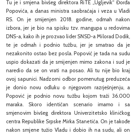
Tu je i smjena bivšeg direktora RiTE „Ugljevik“ Đorđa
Popovića, a danas ministra saobraćaja i veza u Vladi
RS. On je smijenjen 2018. godine, odmah nakon
izbora, jer je bio na spisku tzv. mangupa u redovima
DNS-a, kako ih je prozvao lider SNSD-a Milorad Dodik,
te je odmah i podnio tužbu, jer je smatrao da je
nezakonito ostao bez posla. Popović je tada na sudu
uspio dokazati da je smijenjen mimo zakona i sud je
naredio da se on vrati na posao. Ali tu nije bio kraj
ovoj sapunici. Nadzorni odbor pomenutug preduzeća
je donio novu odluku o njegovom razrješnjenju, a
Popović je podnio novu tužbu kojom traži 36.000
maraka. Skoro identičan scenario imamo i sa
smjenovim bivšeg direktora Univerzitetsko kliničkog
centra Republike Srpske Mirka Stanetića. On je takođe
nakon smjene tužio Vladu i dobio ih na sudu, ali on