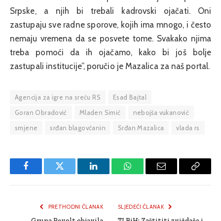
Srpske, a njih bi trebali kadrovski ojačati. Oni
zastupaju sve radne sporove, kojih ima mnogo, i često
nemaju vremena da se posvete tome. Svakako njima
treba pomoći da ih ojačamo, kako bi još bolje
zastupali institucije”, poručio je Mazalica za naš portal.
Agencija za igre na sreću RS
Esad Bajtal
Goran Obradović
Mladen Simić
nebojša vukanović
smjene
srđan blagovčanin
Srđan Mazalica
vlada rs
Facebook
Twitter
LinkedIn
WhatsApp
Email
Copy
Link
PRETHODNI ČLANAK
SLJEDEĆI ČLANAK
Grupa Revolt objavila
TI BiH: Zaštititi zviždače i