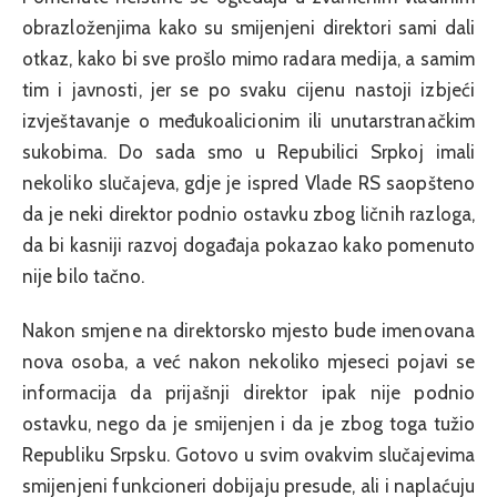
obrazloženjima kako su smijenjeni direktori sami dali
otkaz, kako bi sve prošlo mimo radara medija, a samim
tim i javnosti, jer se po svaku cijenu nastoji izbjeći
izvještavanje o međukoalicionim ili unutarstranačkim
sukobima. Do sada smo u Repubilici Srpkoj imali
nekoliko slučajeva, gdje je ispred Vlade RS saopšteno
da je neki direktor podnio ostavku zbog ličnih razloga,
da bi kasniji razvoj događaja pokazao kako pomenuto
nije bilo tačno.
Nakon smjene na direktorsko mjesto bude imenovana
nova osoba, a već nakon nekoliko mjeseci pojavi se
informacija da prijašnji direktor ipak nije podnio
ostavku, nego da je smijenjen i da je zbog toga tužio
Republiku Srpsku. Gotovo u svim ovakvim slučajevima
smijenjeni funkcioneri dobijaju presude, ali i naplaćuju