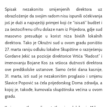
Spisak nezakonito smijenjenih direktora uz
obrazloženje da svojim radom nisu ispunili očekivanja
još je duži a najsvježiji primjeri koji će “isisati” budžet i
za šestocifrenu cifru dolaze nam iz Prijedora, gdje sud
masovno presuđuje u korist niza bivših lokalnih
direktora. Tako je Okružni sud u ovom gradu poništio
27. marta raniju odluku lokalne Skupštine o razrješenju
Gordane Jekić sa pozicije direktorice Vrtića “Radost” i
imenovanju Bojane Kos za vršioca dužnosti direktora
ove predškolske ustanove. Samo četiri dana kasnije,
31. marta, isti sud je nezakonitim proglasio i smjenu
Slavice Popović sa čela prijedorskog Doma zdravlja, a
kojoj je, takođe, kumovala skupštinska većina u ovom
gradu.