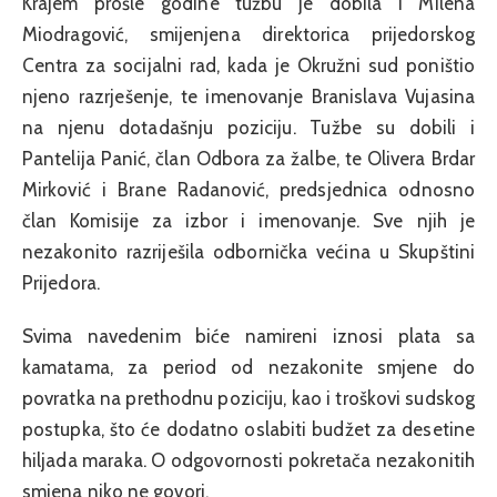
Krajem prošle godine tužbu je dobila i Milena
Miodragović, smijenjena direktorica prijedorskog
Centra za socijalni rad, kada je Okružni sud poništio
njeno razrješenje, te imenovanje Branislava Vujasina
na njenu dotadašnju poziciju. Tužbe su dobili i
Pantelija Panić, član Odbora za žalbe, te Olivera Brdar
Mirković i Brane Radanović, predsjednica odnosno
član Komisije za izbor i imenovanje. Sve njih je
nezakonito razriješila odbornička većina u Skupštini
Prijedora.
Svima navedenim biće namireni iznosi plata sa
kamatama, za period od nezakonite smjene do
povratka na prethodnu poziciju, kao i troškovi sudskog
postupka, što će dodatno oslabiti budžet za desetine
hiljada maraka. O odgovornosti pokretača nezakonitih
smjena niko ne govori.