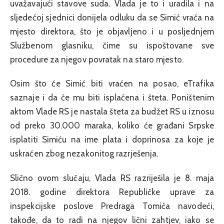
uvažavajući stavove suda. Vlada je to i uradila i na
sljedećoj sjednici donijela odluku da se Simić vraća na
mjesto direktora, što je objavljeno i u posljednjem
Službenom glasniku, čime su ispoštovane sve
procedure za njegov povratak na staro mjesto.
Osim što će Simić biti vraćen na posao, eTrafika
saznaje i da će mu biti isplaćena i šteta. Poništenim
aktom Vlade RS je nastala šteta za budžet RS u iznosu
od preko 30.000 maraka, koliko će građani Srpske
isplatiti Simiću na ime plata i doprinosa za koje je
uskraćen zbog nezakonitog razrješenja.
Slično ovom slučaju, Vlada RS razriješila je 8. maja
2018. godine direktora Republičke uprave za
inspekcijske poslove Predraga Tomića navodeći,
takođe, da to radi na njegov lični zahtjev, iako se