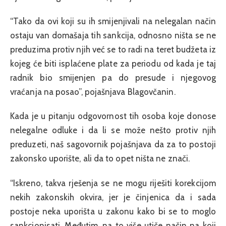
“Tako da ovi koji su ih smijenjivali na nelegalan način
ostaju van domašaja tih sankcija, odnosno ništa se ne
preduzima protiv njih već se to radi na teret budžeta iz
kojeg će biti isplaćene plate za periodu od kada je taj
radnik bio smijenjen pa do presude i njegovog
vraćanja na posao”, pojašnjava Blagovčanin.
Kada je u pitanju odgovornost tih osoba koje donose
nelegalne odluke i da li se može nešto protiv njih
preduzeti, naš sagovornik pojašnjava da za to postoji
zakonsko uporište, ali da to opet ništa ne znači.
“Iskreno, takva rješenja se ne mogu riješiti korekcijom
nekih zakonskih okvira, jer je činjenica da i sada
postoje neka uporišta u zakonu kako bi se to moglo
sankcionisati. Međutim, na to više utiče način na koji