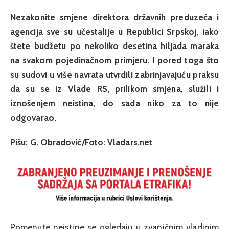
Nezakonite smjene direktora državnih preduzeća i
agencija sve su učestalije u Republici Srpskoj, iako
štete budžetu po nekoliko desetina hiljada maraka
na svakom pojedinačnom primjeru. I pored toga što
su sudovi u više navrata utvrdili zabrinjavajuću praksu
da su se iz Vlade RS, prilikom smjena, služili i
iznošenjem neistina, do sada niko za to nije
odgovarao.
Pišu: G. Obradović/Foto: Vladars.net
Pomenute neistine se ogledaju u zvaničnim vladinim