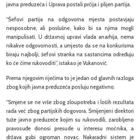
javna preduzeća i Uprava postali prćija i plijen partija.
“Šefovi partija na odgovorna mjesta postavjaju
nesposobne, ali poslušne, kako bi sa njima mogli
manipulisati. U državnoj upravi vlada anarhija, nema
nikakve odgovornosti, a umjesto da se na konkurisma
biraju najbolji, šefovi stranka na sastancima određuju
ko će čime rukovoditi”, istakao je Vukanović.
Prema njegovim riječima to je jedan od glavnih razloga
zbog kojih javna preduzeća posluju negativno.
“Smjene se ne vrše zbog zloupotreba i loših rezultata
rada već zbog partijskih dogovora. Smijenjeni direktori
tuže javno preduzeće kojim su rukovodili, zarobljeno
pravosuđe donosi presude u interesu moćnika, a
država gubi ogroman novac. Nakaradni sistem je