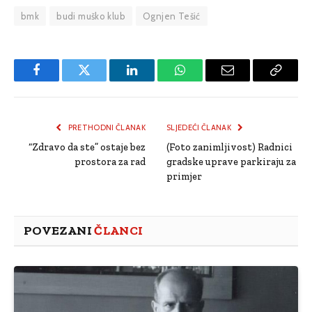
bmk
budi muško klub
Ognjen Tešić
Facebook
Twitter
LinkedIn
WhatsApp
Email
Copy
Link
PRETHODNI ČLANAK
SLJEDEĆI ČLANAK
“Zdravo da ste” ostaje bez
(Foto zanimljivost) Radnici
prostora za rad
gradske uprave parkiraju za
primjer
POVEZANI
ČLANCI