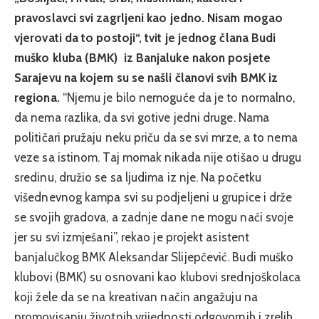
pravoslavci svi zagrljeni kao jedno. Nisam mogao
vjerovati da to postoji“, tvit je jednog člana Budi
muško kluba (BMK) iz Banjaluke nakon posjete
Sarajevu na kojem su se našli članovi svih BMK iz
regiona.
“Njemu je bilo nemoguće da je to normalno,
da nema razlika, da svi gotive jedni druge. Nama
političari pružaju neku priču da se svi mrze, a to nema
veze sa istinom. Taj momak nikada nije otišao u drugu
sredinu, družio se sa ljudima iz nje. Na početku
višednevnog kampa svi su podjeljeni u grupice i drže
se svojih gradova, a zadnje dane ne mogu naći svoje
jer su svi izmješani”, rekao je projekt asistent
banjalučkog BMK Aleksandar Slijepčević. Budi muško
klubovi (BMK) su osnovani kao klubovi srednjoškolaca
koji žele da se na kreativan način angažuju na
promovisanju životnih vrijednosti odgovornih i zrelih