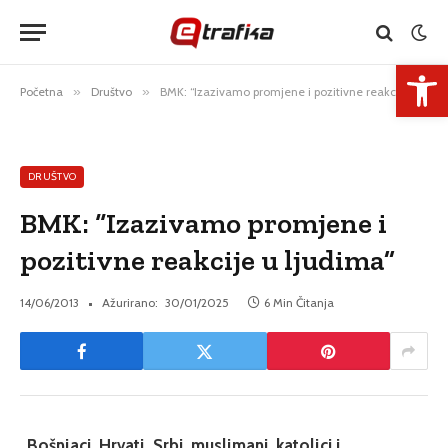
Open 
Početna
»
Društvo
»
BMK: “Izazivamo promjene i pozitivne reakcije u ljudima”
DRUŠTVO
BMK: “Izazivamo promjene i
pozitivne reakcije u ljudima”
14/06/2013
Ažurirano:
30/01/2025
6 Min Čitanja
„Bošnjaci, Hrvati, Srbi, muslimani, katolici i