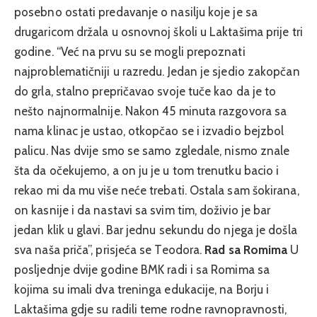
posebno ostati predavanje o nasilju koje je sa
drugaricom držala u osnovnoj školi u Laktašima prije tri
godine. “Već na prvu su se mogli prepoznati
najproblematičniji u razredu. Jedan je sjedio zakopčan
do grla, stalno prepričavao svoje tuče kao da je to
nešto najnormalnije. Nakon 45 minuta razgovora sa
nama klinac je ustao, otkopčao se i izvadio bejzbol
palicu. Nas dvije smo se samo zgledale, nismo znale
šta da očekujemo, a on ju je u tom trenutku bacio i
rekao mi da mu više neće trebati. Ostala sam šokirana,
on kasnije i da nastavi sa svim tim, doživio je bar
jedan klik u glavi. Bar jednu sekundu do njega je došla
sva naša priča”, prisjeća se Teodora.
Rad sa Romima
U
posljednje dvije godine BMK radi i sa Romima sa
kojima su imali dva treninga edukacije, na Borju i
Laktašima gdje su radili teme rodne ravnopravnosti,