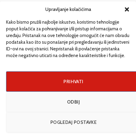
redakcija@etrafika.net
Upravljanje kolačićima
www.etrafika.net
Kako bismo pružili najbolje iskustvo, koristimo tehnologije
poput kolačića za pohranjivanje i/ili pristup informacijama o
uređaju. Pristanak na ove tehnologije omogućit će nam obradu
Dosije
podataka kao što su ponašanje pri pregledavanju ili jedinstveni
Drugi pišu
ID-ovi na ovoj stranici. Nepristanak ili povlačenje pristanka
može negativno uticati na određene karakteristike i funkcije.
Društvo
Magazin
Može i drugačije
PRIHVATI
ENG
ODBIJ
© 2026 eTrafika. Design & Development by
Fixit d.o.o
.
POGLEDAJ POSTAVKE
Uslovi korišćenja
O nama
Impressum
Kontakt