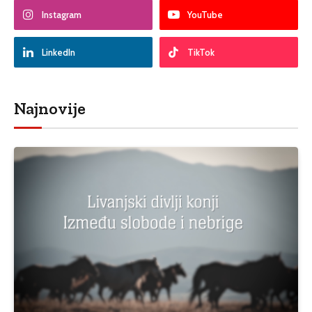
Instagram
YouTube
LinkedIn
TikTok
Najnovije