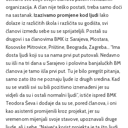
organizacija. A član nije teško postati, treba samo doći
na sastanak.
Izazivamo promjene kod ljudi
Iako
dolaze iz različitih škola i različita su godišta, svi
članovi između sebe su se sprijateljili. Postali su
drugovi i sa članovima BMK iz Sarajeva, Mostara,
Kosovske Mitrovice, Prištine, Beograda, Zagreba… “Ima
dosta ljudi koji su sa nama prvi put putovali. Nedavno
su išli na tri dana u Sarajevo i polovina banjalučkih BM
članova je tamo išla prvi put. Tu je bilo pregršt pitanja,
samo zato što ne poznaju ljude iz drugih sredina. Kad
su se vratili svi su bili pozitivno iznenađeni jer su
vidjeli da su i ostali normalni ljudi”, ističe ispred BMK
Teodora Ševa i dodaje da su se, pored članova, i oni
kao asistenti promijenili kroz projekat, jer su
vremenom mijenjali svoje stavove, upoznavali druge
ljude, ali i sebe. “Najveća korist projekta je ta što ljudi