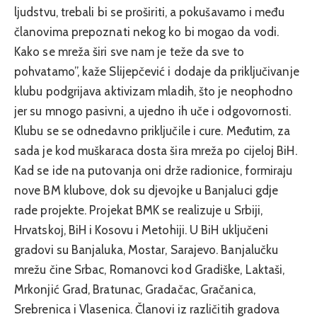
ljudstvu, trebali bi se proširiti, a pokušavamo i među
članovima prepoznati nekog ko bi mogao da vodi.
Kako se mreža širi sve nam je teže da sve to
pohvatamo”, kaže Slijepčević i dodaje da priključivanje
klubu podgrijava aktivizam mladih, što je neophodno
jer su mnogo pasivni, a ujedno ih uče i odgovornosti.
Klubu se se odnedavno priključile i cure. Međutim, za
sada je kod muškaraca dosta šira mreža po cijeloj BiH.
Kad se ide na putovanja oni drže radionice, formiraju
nove BM klubove, dok su djevojke u Banjaluci gdje
rade projekte. Projekat BMK se realizuje u Srbiji,
Hrvatskoj, BiH i Kosovu i Metohiji. U BiH uključeni
gradovi su Banjaluka, Mostar, Sarajevo. Banjalučku
mrežu čine Srbac, Romanovci kod Gradiške, Laktaši,
Mrkonjić Grad, Bratunac, Gradačac, Gračanica,
Srebrenica i Vlasenica. Članovi iz različitih gradova