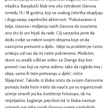
mladića. Banjalučki klub ima oko četrdeset članova
između 15 i 18 godina, koji se svakog četvrtka okupljaju
i dogovaraju zajedničke aktivnosti. “Pokušavamo iz
želja, stavova i mišljenja naših članova da izvučemo
ono što bi oni htjeli da rade. Cilj sastanka jeste da
dođu ovdje sa nekim svojim idejama koje onda
nastojimo pretvoriti u djelo. Ideje su problem jer često
očekuju od nas da mi nešto pokrenemo. Međutim,
skoro su uradili odličan video za Orange day bez
pomoći nas koji sa njima radimo, tako da izgleda ima i
ideja, samo ih teže pretvaraju u djelo”, ističe
Slijepčević. Takođe, iz kluba ističu da svojim članovima
pomažu kada hoće nešto da nauče, pa su organizovali
učenje stranih jezika, korištenje fotošopa, išli na
strijeljaštvo, kuglanje, pejntbol itd. Iz kluba nastoje
ostvariti sve želje svojih članova putem nevladinih