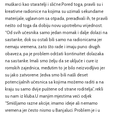
muškarci kao staratelji i slične.Pored toga, pravili su i
kreativne radionice na kojima su uzimali sekundarne
materijale, uglavnom sa otpada, prerađivali ih, te pravili
nešto od toga da dobiju novu upotrebnu vrijednost.
“Od svih učesnika samo jedan momak i dalje dolazi na
sastanke, dok su ostali bili samo na radionicama jer
nemaju vremena, zato što rade i imaju puno drugih
obaveza, pa je problem održati kontinuitet dolazaka
na sastanke. Imali smo želju da se uključe i cure iz
romskih zajednica, međutim to je bilo neizvodljivo jer
su jako zatvorene. Jedva smo bili našli deset
potencijalnih učesnica sa kojima možemo raditi a na
kraju su samo dvije puštene od strane roditelja”, rekli
su nam iz kluba.U manjim mjestima veći odjek
“Smišljamo razne akcije, imamo ideje ali nemamo
vremena jer često nismo u Banjaluci. Problem je i u