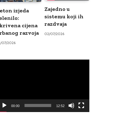
Zajedno u
eton izjeda
sistemu koji ih
elenilo:
razdvaja
krivena cijena
rbanog razvoja
02/07/2026
9/07/2026
ideo
ayer
00:00
12:52