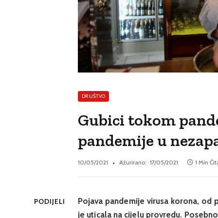
DRUŠTVO
Gubici tokom pande
pandemije u nezap
10/05/2021
Ažurirano:
17/05/2021
1 Min Či
Pojava pandemije virusa korona, od 
PODIJELI
je uticala na cijelu provredu. Posebn