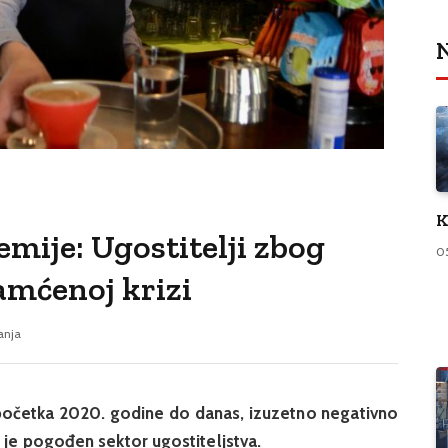
N
K
mije: Ugostitelji zbog
0
amćenoj krizi
tanja
početka 2020. godine do danas, izuzetno negativno
o je pogođen sektor ugostiteljstva.