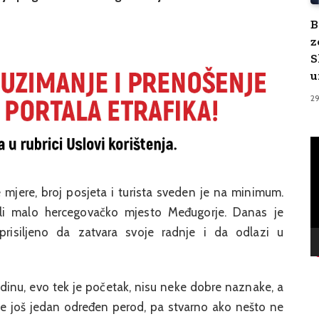
B
z
S
u
2
V
Pl
 mjere, broj posjeta i turista sveden je na minimum.
vali malo hercegovačko mjesto Međugorje. Danas je
prisiljeno da zatvara svoje radnje i da odlazi u
godinu, evo tek je početak, nisu neke dobre naznake, a
o se još jedan određen perod, pa stvarno ako nešto ne