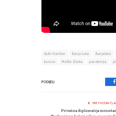
Ajdin Kamber
Banja Luka
Banjaluka
korona
Melkić Zlatka
pandemija
p
PODIJELI.
PRETHODNI ČLA
Privatna diplomatija ministar