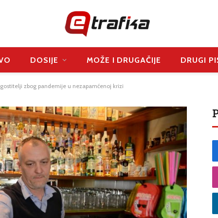
VO
DOSIJE
MOŽE I DRUGAČIJE
DRUGI PI
ostitelji zbog pandemije u nezapamćenoj krizi
P