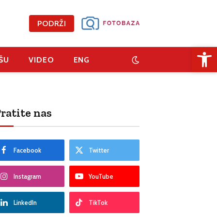
PODRŽI
Open 
ŠU
VIDEO
ENG
ratite nas
Facebook
Twitter
Instagram
YouTube
LinkedIn
TikTok