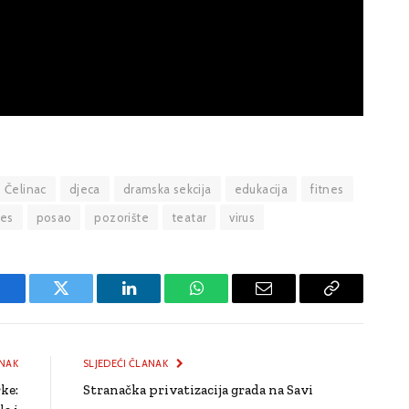
Čelinac
djeca
dramska sekcija
edukacija
fitnes
les
posao
pozorište
teatar
virus
Facebook
Twitter
LinkedIn
WhatsApp
Email
Copy
Link
NAK
SLJEDEĆI ČLANAK
ke:
Stranačka privatizacija grada na Savi