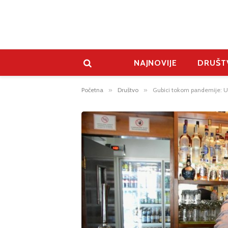
NAJNOVIJE
DRUŠT
Početna
»
Društvo
»
Gubici tokom pandemije: Ug