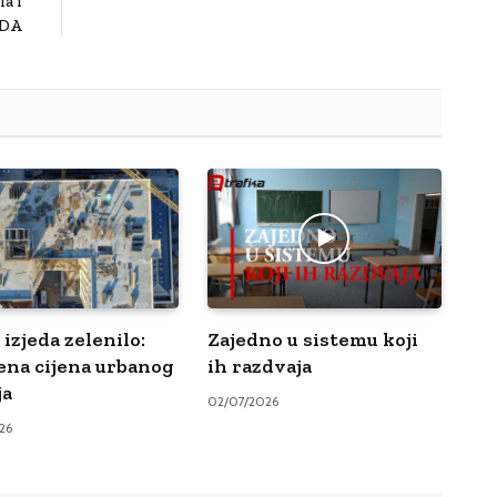
a i
SDA
izjeda zelenilo:
Zajedno u sistemu koji
ena cijena urbanog
ih razdvaja
ja
02/07/2026
26