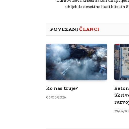
Turkovićeva kršeći zakon unaprijedil
uhljebila desetine ljudi bliskih 
POVEZANI
ČLANCI
Ko nas truje?
Beton 
Skriv
05/08/2026
razvo
29/07/20