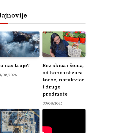
ajnovije
o nas truje?
Bez skica i šema,
od konca stvara
5/08/2026
torbe, narukvice
i druge
predmete
03/08/2026