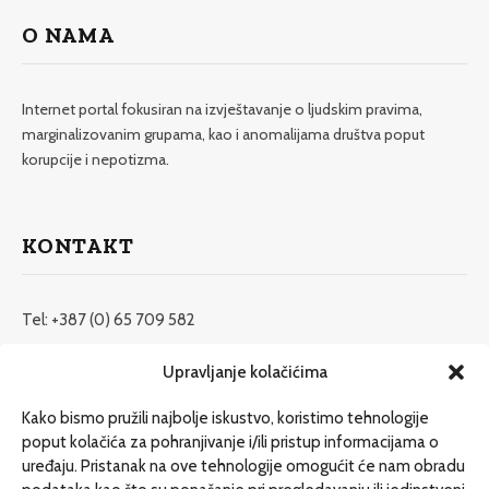
O NAMA
Internet portal fokusiran na izvještavanje o ljudskim pravima,
marginalizovanim grupama, kao i anomalijama društva poput
korupcije i nepotizma.
KONTAKT
Tel: +387 (0) 65 709 582
redakcija@etrafika.net
Upravljanje kolačićima
www.etrafika.net
Kako bismo pružili najbolje iskustvo, koristimo tehnologije
poput kolačića za pohranjivanje i/ili pristup informacijama o
uređaju. Pristanak na ove tehnologije omogućit će nam obradu
Dosije