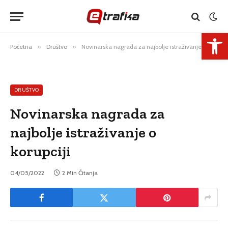
Open 
Početna
»
Društvo
»
Novinarska nagrada za najbolje istraživanje o korupciji
DRUŠTVO
Novinarska nagrada za
najbolje istraživanje o
korupciji
04/05/2022
2 Min Čitanja