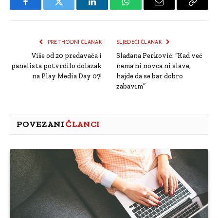
Facebook
Twitter
LinkedIn
WhatsApp
Email
Copy
Link
PRETHODNI ČLANAK
SLJEDEĆI ČLANAK
Više od 20 predavača i
Slađana Perković: “Kad već
panelista potvrdilo dolazak
nema ni novca ni slave,
na Play Media Day 07!
hajde da se bar dobro
zabavim”
POVEZANI
ČLANCI