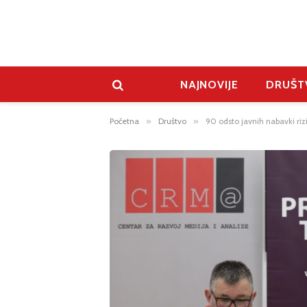
NAJNOVIJE
DRUŠT
Početna
»
Društvo
»
90 odsto javnih nabavki riz