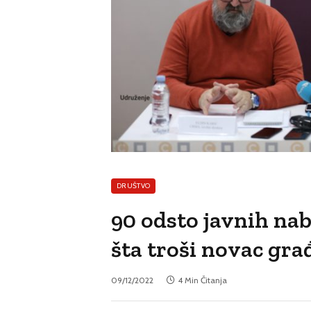
DRUŠTVO
90 odsto javnih nab
šta troši novac gr
09/12/2022
4 Min Čitanja