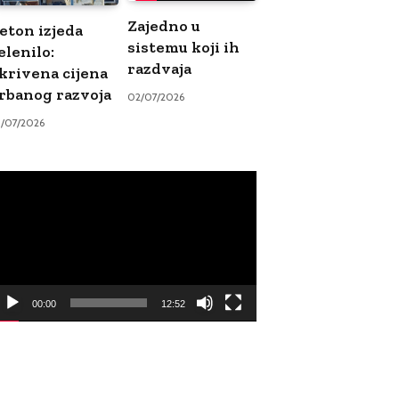
Zajedno u
eton izjeda
sistemu koji ih
elenilo:
razdvaja
krivena cijena
rbanog razvoja
02/07/2026
9/07/2026
ideo
ayer
00:00
12:52