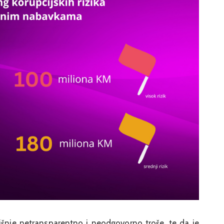
šnje netransparentno i neodgovorno troše, te da je