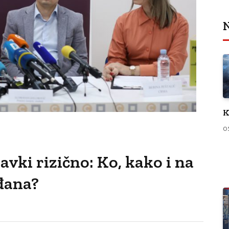
N
K
0
avki rizično: Ko, kako i na
ađana?