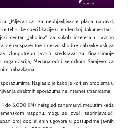
nica „Mlječanica“ za neobjavljivanje plana nabavki,
rne tehničke specifikacije u tenderskoj dokumentaciji
jski centar „Jahorina“ za sukob interesa u javnim
za netransparentne i nesvrsishodne nabavke usluga
 za zloupotrebu javnih sredstava za finansiranje
gih organizacija, Međunarodni aerodrom Sarajevo za
avnim nabavkama…
 sporazumima. Naglasio je kako je korijen problema u
jivanja direktnih sporazuma na internet stranicama.
od 1 do 6.000 KM) naizgled zanemarivi, međutim kada
vremenskom rasponu, mogu se izvući zabrinjavajući
kupan broj dodijeljenih ugovora u postupcima javnih