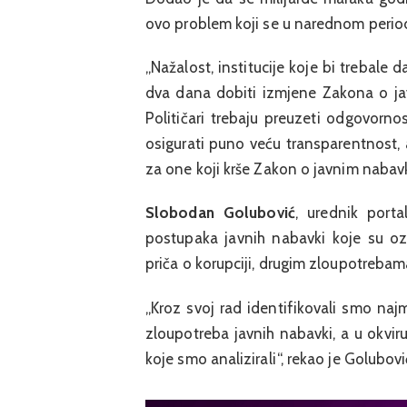
ovo problem koji se u narednom periodu
„Nažalost, institucije koje bi trebal
dva dana dobiti izmjene Zakona o ja
Političari trebaju preuzeti odgovorn
osigurati puno veću transparentnost, 
za one koji krše Zakon o javnim nabav
Slobodan Golubović
, urednik port
postupaka javnih nabavki koje su ozn
priča o korupciji, drugim zloupotrebama 
„Kroz svoj rad identifikovali smo na
zloupotreba javnih nabavki, a u okvir
koje smo analizirali“, rekao je Golubovi