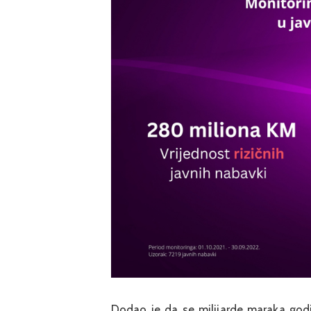
Dodao je da se milijarde maraka godi