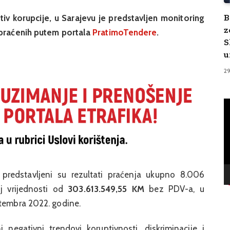
B
 korupcije, u Sarajevu je predstavljen monitoring
z
i praćenih putem portala
PratimoTendere
.
S
u
2
V
Pl
 predstavljeni su rezultati praćenja ukupno 8.006
j vrijednosti od
303.613.549,55 KM
bez PDV-a, u
ptembra 2022. godine.
 negativni trendovi koruptivnosti, diskriminacije i