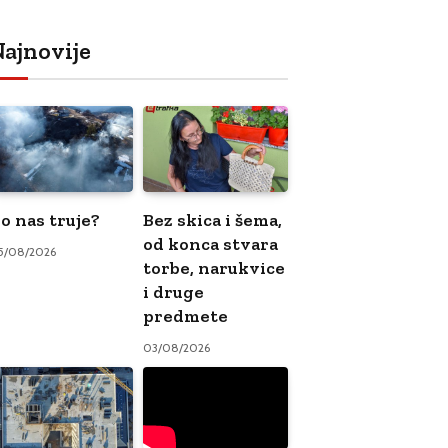
ajnovije
o nas truje?
Bez skica i šema,
od konca stvara
5/08/2026
torbe, narukvice
i druge
predmete
03/08/2026