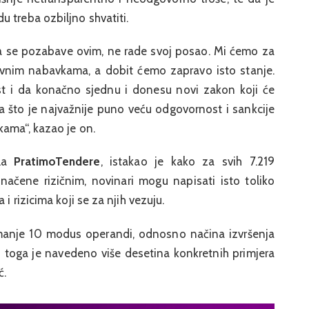
 treba ozbiljno shvatiti.
e da se pozabave ovim, ne rade svoj posao. Mi ćemo za
vnim nabavkama, a dobit ćemo zapravo isto stanje.
ost i da konačno sjednu i donesu novi zakon koji će
a što je najvažnije puno veću odgovornost i sankcije
kama“, kazao je on.
ala
PratimoTendere
, istakao je kako za svih 7.219
ačene rizičnim, novinari mogu napisati isto toliko
i rizicima koji se za njih vezuju.
jmanje 10 modus operandi, odnosno načina izvršenja
u toga je navedeno više desetina konkretnih primjera
ć.