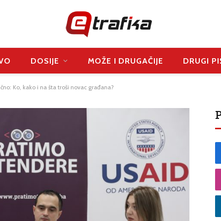
VO
DOSIJE
MOŽE I DRUGAČIJE
DRUGI PI
ično: Ko, kako i na šta troši novac građana?
P