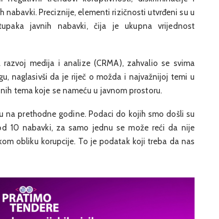
nabavki. Preciznije, elementi rizičnosti utvrđeni su u
upaka javnih nabavki, čija je ukupna vrijednost
za razvoj medija i analize (CRMA), zahvalio se svima
u, naglasivši da je riječ o možda i najvažnijoj temi u
 onih tema koje se nameću u javnom prostoru.
osu na prethodne godine. Podaci do kojih smo došli su
a od 10 nabavki, za samo jednu se može reći da nije
om obliku korupcije. To je podatak koji treba da nas