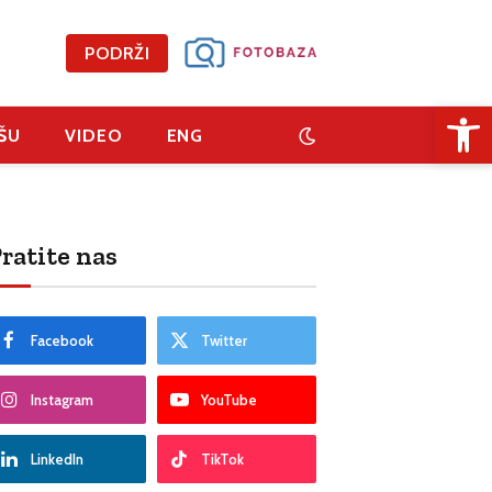
PODRŽI
Open 
ŠU
VIDEO
ENG
ratite nas
Facebook
Twitter
Instagram
YouTube
LinkedIn
TikTok