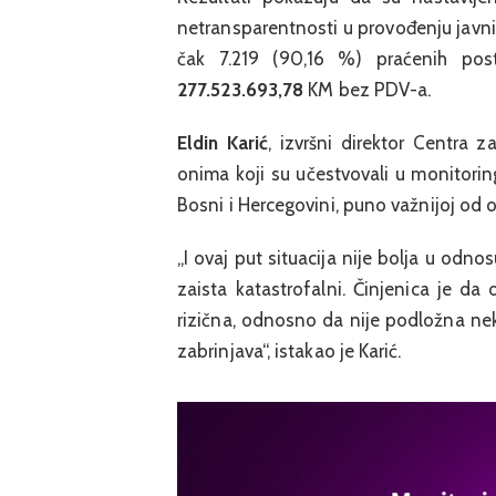
netransparentnosti u provođenju javnih 
čak 7.219 (90,16 %) praćenih post
277.523.693,78
KM bez PDV-a.
Eldin Karić
, izvršni direktor Centra 
onima koji su učestvovali u monitoring
Bosni i Hercegovini, puno važnijoj od
„I ovaj put situacija nije bolja u odn
zaista katastrofalni. Činjenica je d
rizična, odnosno da nije podložna nek
zabrinjava“, istakao je Karić.