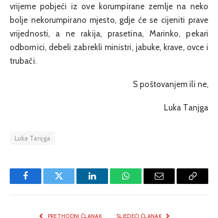
vrijeme pobjeći iz ove korumpirane zemlje na neko
bolje nekorumpirano mjesto, gdje će se cijeniti prave
vrijednosti, a ne rakija, prasetina, Marinko, pekari
odbornici, debeli zabrekli ministri, jabuke, krave, ovce i
trubači.
S poštovanjem ili ne,
Luka Tanjga
Luka Tanjga
Facebook
Twitter
LinkedIn
WhatsApp
Email
Copy
Link
PRETHODNI ČLANAK
SLJEDEĆI ČLANAK