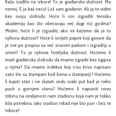
Kažu izađite na izbore! To je građanska dužnost. Ma
nemoj. E ja baš neću! Loš sam građanin. Ali ja to vidim
kao svoju slobodu. Hoće li oni izgraditi tenisku
akademiju kao što obećavaju već dugi niz godina?
Mislim, hoće li je izgraditi, ako mi kažemo da je to
njihova dužnost? Hoće li iznijeti papire koji govore da
je sve po propisu sa već znanim parkom i izgradnji u
istom? To je njihova foteljska dužnost. Hoćemo li
imati građansku slobodu da imamo zgrade bez rigipsa
u njima? Da imamo indekse koji nisu krivo napisani
zato što su štampani kod kuma u štampariji? Hoćemo
li kupiti stan i ne slušati vodu svaki put kad je neko
pusti u gornjem stanu? Hoćemo li napuniti novu
tribinu na omiljenom nam stadionu koja nam je toliko
bila potrebna, iako stadion nikad nije bio pun i bez te
tribine?