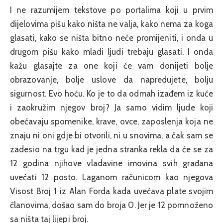
I ne razumijem tekstove po portalima koji u prvim
dijelovima pišu kako ništa ne valja, kako nema za koga
glasati, kako se ništa bitno neće promijeniti, i onda u
drugom pišu kako mladi ljudi trebaju glasati. I onda
kažu glasajte za one koji će vam donijeti bolje
obrazovanje, bolje uslove da napredujete, bolju
sigurnost. Evo hoću. Ko je to da odmah izađem iz kuće
i zaokružim njegov broj? Ja samo vidim ljude koji
obećavaju spomenike, krave, ovce, zaposlenja koja ne
znaju ni oni gdje bi otvorili, ni u snovima, a čak sam se
zadesio na trgu kad je jedna stranka rekla da će se za
12 godina njihove vladavine imovina svih građana
uvećati 12 posto. Laganom računicom kao njegova
Visost Broj 1 iz Alan Forda kada uvećava plate svojim
članovima, došao sam do broja 0. Jer je 12 pomnoženo
sa ništa taj lijepi broj.