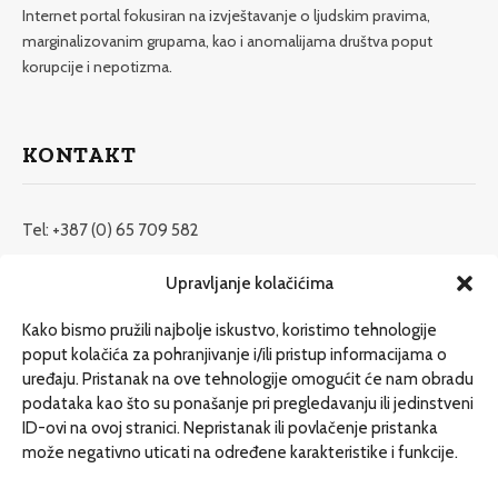
Internet portal fokusiran na izvještavanje o ljudskim pravima,
marginalizovanim grupama, kao i anomalijama društva poput
korupcije i nepotizma.
KONTAKT
Tel: +387 (0) 65 709 582
redakcija@etrafika.net
Upravljanje kolačićima
www.etrafika.net
Kako bismo pružili najbolje iskustvo, koristimo tehnologije
poput kolačića za pohranjivanje i/ili pristup informacijama o
uređaju. Pristanak na ove tehnologije omogućit će nam obradu
Dosije
podataka kao što su ponašanje pri pregledavanju ili jedinstveni
Drugi pišu
ID-ovi na ovoj stranici. Nepristanak ili povlačenje pristanka
može negativno uticati na određene karakteristike i funkcije.
Društvo
Magazin