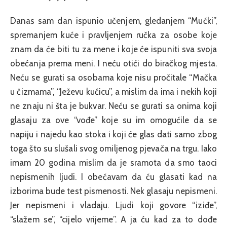
Danas sam dan ispunio učenjem, gledanjem “Mućki”,
spremanjem kuće i pravljenjem ručka za osobe koje
znam da će biti tu za mene i koje će ispuniti sva svoja
obećanja prema meni. I neću otići do biračkog mjesta.
Neću se gurati sa osobama koje nisu pročitale “Mačka
u čizmama”, “Ježevu kućicu”, a mislim da ima i nekih koji
ne znaju ni šta je bukvar. Neću se gurati sa onima koji
glasaju za ove “vođe” koje su im omogućile da se
napiju i najedu kao stoka i koji će glas dati samo zbog
toga što su slušali svog omiljenog pjevača na trgu. Iako
imam 20 godina mislim da je sramota da smo taoci
nepismenih ljudi. I obećavam da ću glasati kad na
izborima bude test pismenosti. Nek glasaju nepismeni.
Jer nepismeni i vladaju. Ljudi koji govore “iziđe”,
“slažem se”, “cijelo vrijeme”. A ja ću kad za to dođe