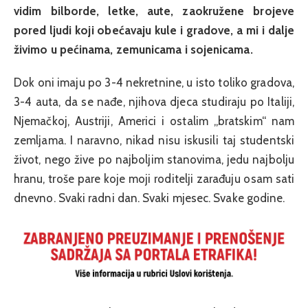
vidim bilborde, letke, aute, zaokružene brojeve
pored ljudi koji obećavaju kule i gradove, a mi i dalje
živimo u pećinama, zemunicama i sojenicama.
Dok oni imaju po 3-4 nekretnine, u isto toliko gradova,
3-4 auta, da se nađe, njihova djeca studiraju po Italiji,
Njemačkoj, Austriji, Americi i ostalim „bratskim“ nam
zemljama. I naravno, nikad nisu iskusili taj studentski
život, nego žive po najboljim stanovima, jedu najbolju
hranu, troše pare koje moji roditelji zarađuju osam sati
dnevno. Svaki radni dan. Svaki mjesec. Svake godine.