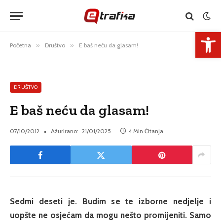
Open 
Početna
»
Društvo
»
E baš neću da glasam!
DRUŠTVO
E baš neću da glasam!
07/10/2012
Ažurirano:
21/01/2025
4 Min Čitanja
Sedmi deseti je. Budim se te izborne nedjelje i
uopšte ne osjećam da mogu nešto promijeniti. Samo