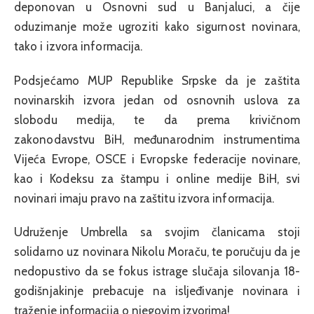
deponovan u Osnovni sud u Banjaluci, a čije
oduzimanje može ugroziti kako sigurnost novinara,
tako i izvora informacija.
Podsjećamo MUP Republike Srpske da je zaštita
novinarskih izvora jedan od osnovnih uslova za
slobodu medija, te da prema krivičnom
zakonodavstvu BiH, međunarodnim instrumentima
Vijeća Evrope, OSCE i Evropske federacije novinare,
kao i Kodeksu za štampu i online medije BiH, svi
novinari imaju pravo na zaštitu izvora informacija.
Udruženje Umbrella sa svojim članicama stoji
solidarno uz novinara Nikolu Moraču, te poručuju da je
nedopustivo da se fokus istrage slučaja silovanja 18-
godišnjakinje prebacuje na isljeđivanje novinara i
traženje informacija o njegovim izvorima!