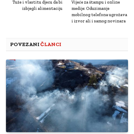
Tuže i vlastitu djecu da bi
Vijeće za štampu i online
izbjegli alimentaciju
medije: Oduzimanje
mobilnog telefona ugrožava
i izvor ali i samog novinara
POVEZANI
ČLANCI