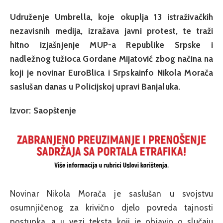
Udruženje Umbrella, koje okuplja 13 istraživačkih
nezavisnih medija, izražava javni protest, te traži
hitno izjašnjenje MUP-a Republike Srpske i
nadležnog tužioca Gordane Mijatović zbog načina na
koji je novinar EuroBlica i Srpskainfo Nikola Morača
saslušan danas u Policijskoj upravi Banjaluka.
Izvor: Saopštenje
Novinar Nikola Morača je saslušan u svojstvu
osumnjičenog za krivično djelo povreda tajnosti
postupka, a u vezi teksta koji je objavio o slučaju