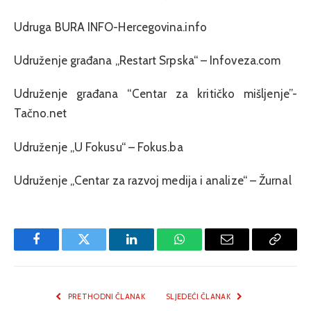
Udruga BURA INFO-Hercegovina.info
Udruženje građana „Restart Srpska“ – Infoveza.com
Udruženje građana “Centar za kritičko mišljenje”-
Tačno.net
Udruženje „U Fokusu“ – Fokus.ba
Udruženje „Centar za razvoj medija i analize“ – Žurnal
Facebook
Twitter
LinkedIn
WhatsApp
Email
Copy
Link
PRETHODNI ČLANAK
SLJEDEĆI ČLANAK