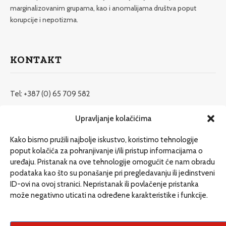
marginalizovanim grupama, kao i anomalijama društva poput
korupcije i nepotizma.
KONTAKT
Tel: +387 (0) 65 709 582
redakcija@etrafika.net
Upravljanje kolačićima
www.etrafika.net
Kako bismo pružili najbolje iskustvo, koristimo tehnologije
poput kolačića za pohranjivanje i/ili pristup informacijama o
uređaju. Pristanak na ove tehnologije omogućit će nam obradu
Dosije
podataka kao što su ponašanje pri pregledavanju ili jedinstveni
Drugi pišu
ID-ovi na ovoj stranici. Nepristanak ili povlačenje pristanka
može negativno uticati na određene karakteristike i funkcije.
Društvo
Magazin