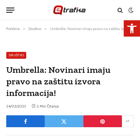
Open 
Početna
»
Društvo
»
Umbrella: Novinari imaju pravo na zaštitu izvora informacija!
DRUŠTVO
Umbrella: Novinari imaju
pravo na zaštitu izvora
informacija!
24/02/2023
2 Min Čitanja