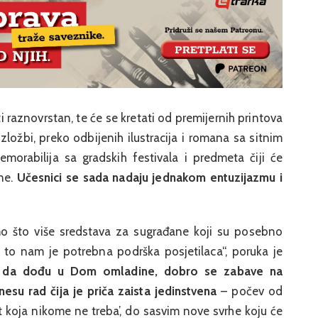
ti raznovrstan, te će se kretati od premijernih printova
 izložbi, preko odbijenih ilustracija i romana sa sitnim
orabilija sa gradskih festivala i predmeta čiji će
ine.
Učesnici se sada nadaju jednakom entuzijazmu i
imo što više sredstava za sugrađane koji su posebno
 to nam je potrebna podrška posjetilaca“, poruka je
 da dođu u Dom omladine, dobro se zabave na
u rad čija je priča zaista jedinstvena
– počev od
 koja nikome ne treba’, do sasvim nove svrhe koju će