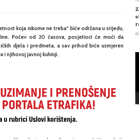
Z
s
r
tnost koja nikome ne treba“ biće održana u srijedu,
0
ine. Počev od 20 časova, posjetioci će moći da
etničkih djela i predmeta, a sav prihod biće usmjeren
i njihovoj javnoj kuhinji.
V
Pl