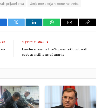
aik prijateljstva
Umjetnost koja nikome ne treba
Facebook
Twitter
LinkedIn
WhatsApp
Email
Copy
Link
NAK
SLJEDEĆI ČLANAK
tvo
Lawlessness in the Supreme Court will
cost us millions of marks