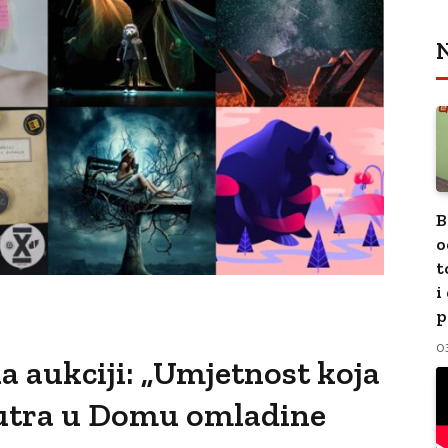
N
B
o
t
i
p
0
a aukciji: „Umjetnost koja
sutra u Domu omladine