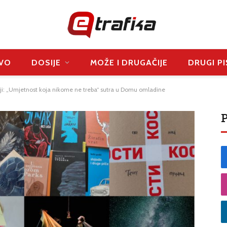
VO
DOSIJE
MOŽE I DRUGAČIJE
DRUGI PI
ji: „Umjetnost koja nikome ne treba“ sutra u Domu omladine
P