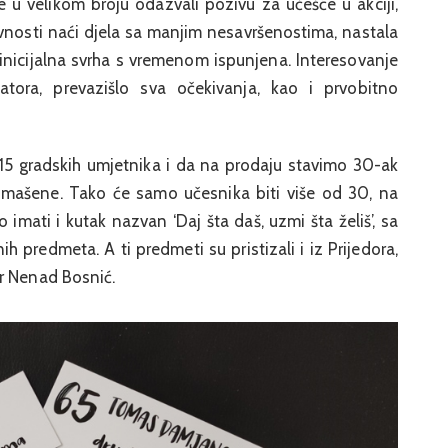
se u velikom broju odazvali pozivu za učešće u akciji,
vnosti naći djela sa manjim nesavršenostima, nastala
 inicijalna svrha s vremenom ispunjena. Interesovanje
atora, prevazišlo sva očekivanja, kao i prvobitno
-15 gradskih umjetnika i da na prodaju stavimo 30-ak
dmašene. Tako će samo učesnika biti više od 30, na
imati i kutak nazvan ‘Daj šta daš, uzmi šta želiš’, sa
 predmeta. A ti predmeti su pristizali i iz Prijedora,
r Nenad Bosnić.