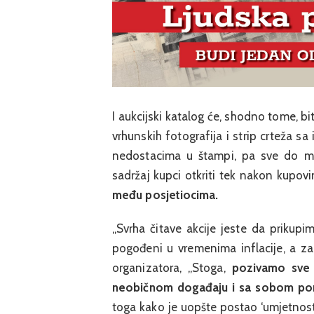
I aukcijski katalog će, shodno tome, bi
vrhunskih fotografija i strip crteža sa
nedostacima u štampi, pa sve do mem
sadržaj kupci otkriti tek nakon kupov
među posjetiocima.
„Svrha čitave akcije jeste da prikup
pogođeni u vremenima inflacije, a za
organizatora, „Stoga,
pozivamo sve
neobičnom događaju i sa sobom pones
toga kako je uopšte postao ‘umjetnost