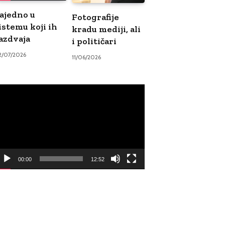
ajedno u
Fotografije
istemu koji ih
kradu mediji, ali
azdvaja
i političari
2/07/2026
11/06/2026
ideo
ayer
00:00
12:52