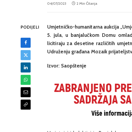
04/07/2023
2 Min Čitanja
Umjetničko-humanitarna aukcija „Umje
PODIJELI
5. jula, u banjalučkom Domu omlad
licitiraju za desetine različitih umj
Udruženju građana Mozaik prijateljstva 
Izvor: Saopštenje