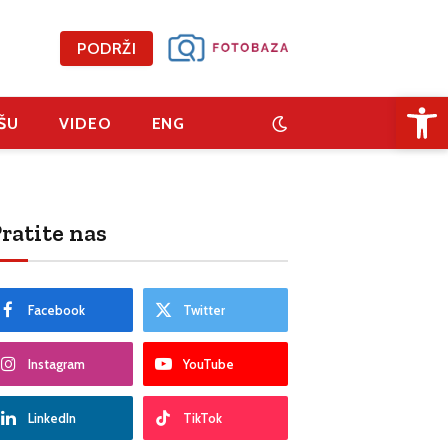
PODRŽI
Open 
ŠU
VIDEO
ENG
ratite nas
Facebook
Twitter
Instagram
YouTube
LinkedIn
TikTok