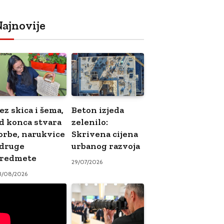
ajnovije
ez skica i šema,
Beton izjeda
d konca stvara
zelenilo:
orbe, narukvice
Skrivena cijena
 druge
urbanog razvoja
redmete
29/07/2026
3/08/2026