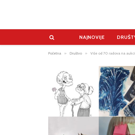
NAJNOVIJE
DRUŠT
Početna
»
Društvo
»
Više od 70 radova na aukci