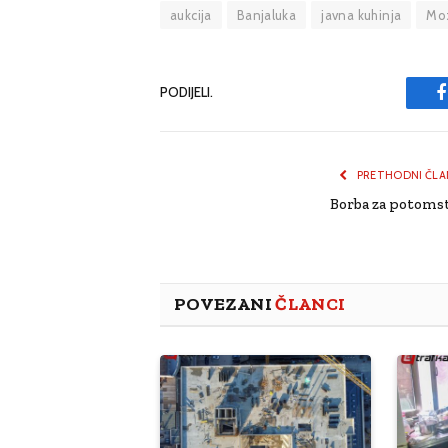
aukcija
Banjaluka
javna kuhinja
Moz
PODIJELI.
PRETHODNI ČLA
Borba za potoms
POVEZANI
ČLANCI