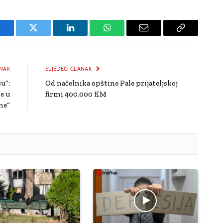
Facebook
Twitter
LinkedIn
WhatsApp
Email
Copy
Link
NAK
SLJEDEĆI ČLANAK
u“:
Od načelnika opštine Pale prijateljskoj
e u
firmi 400.000 KM
me“