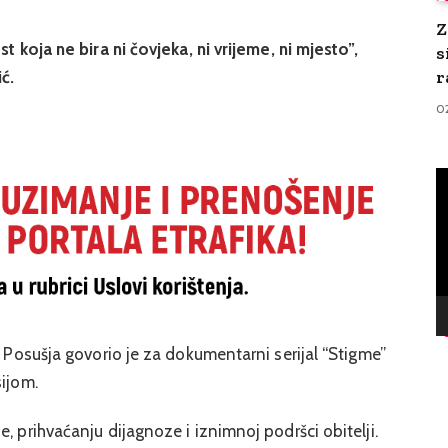
Z
t koja ne bira ni čovjeka, ni vrijeme, ni mjesto”,
s
r
ć.
0
V
Pl
z Posušja govorio je za dokumentarni serijal “Stigme”
sijom.
, prihvaćanju dijagnoze i iznimnoj podršci obitelji.