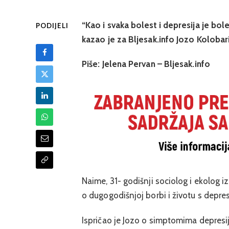
“Kao i svaka bolest i depresija je boles
PODIJELI
kazao je za Bljesak.info Jozo Kolobari
Piše: Jelena Pervan – Bljesak.info
Naime, 31- godišnji sociolog i ekolog i
o dugogodišnjoj borbi i životu s depre
Ispričao je Jozo o simptomima depresije