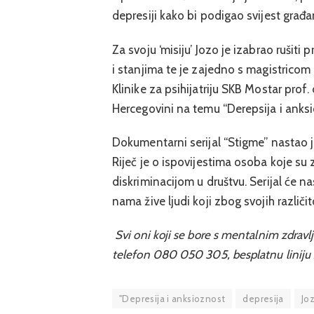
depresiji kako bi podigao svijest građ
Za svoju ‘misiju’ Jozo je izabrao ruši
i stanjima te je zajedno s magistrico
Klinike za psihijatriju SKB Mostar prof
Hercegovini na temu “Derepsija i anksi
Dokumentarni serijal “Stigme” nastao je
Riječ je o ispovijestima osoba koje s
diskriminacijom u društvu. Serijal će 
nama žive ljudi koji zbog svojih različi
Svi oni koji se bore s mentalnim zdravl
telefon 080 050 305, besplatnu liniju
"Depresija i anksioznost
depresija
Jo