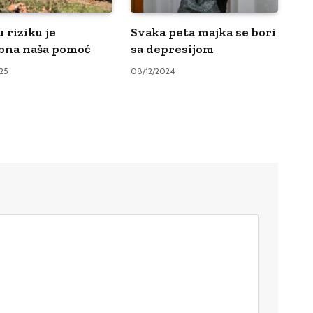
u riziku je
Svaka peta majka se bori
bna naša pomoć
sa depresijom
25
08/12/2024