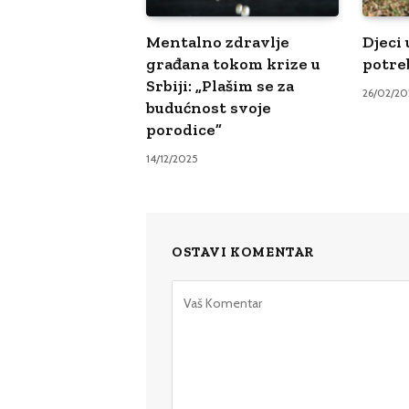
Mentalno zdravlje
Djeci 
građana tokom krize u
potre
Srbiji: „Plašim se za
26/02/20
budućnost svoje
porodice”
14/12/2025
OSTAVI KOMENTAR