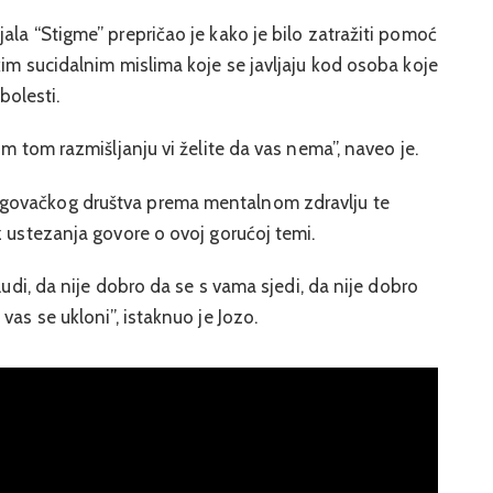
ala “Stigme” prepričao je kako je bilo zatražiti pomoć
kim sucidalnim mislima koje se javljaju kod osoba koje
bolesti.
om tom razmišljanju vi želite da vas nema”, naveo je.
govačkog društva prema mentalnom zdravlju te
z ustezanja govore o ovoj gorućoj temi.
ludi, da nije dobro da se s vama sjedi, da nije dobro
vas se ukloni”, istaknuo je Jozo.