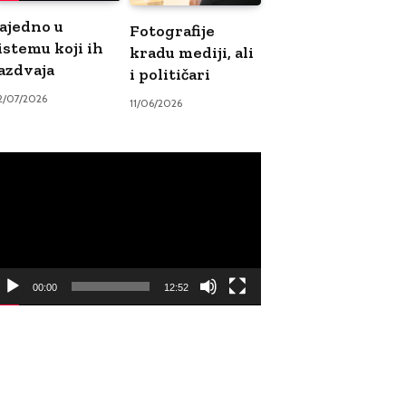
ajedno u
Fotografije
istemu koji ih
kradu mediji, ali
azdvaja
i političari
2/07/2026
11/06/2026
ideo
ayer
00:00
12:52