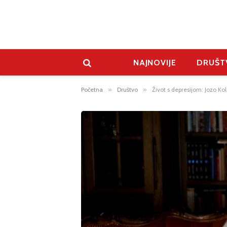
NAJNOVIJE
DRUŠT
Početna
»
Društvo
»
Život s depresijom: Jozo Ko