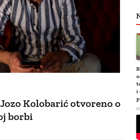
N
B
o
t
i
p
 Jozo Kolobarić otvoreno o
0
j borbi