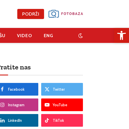
PODRŽI
Open 
ŠU
VIDEO
ENG
ratite nas
Facebook
Twitter
Instagram
YouTube
LinkedIn
TikTok