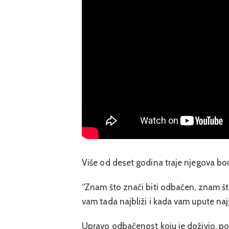
Više od deset godina traje njegova borb
“Znam što znači biti odbačen, znam što
vam tada najbliži i kada vam upute najgo
Upravo odbačenost koju je doživio, po