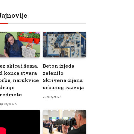
ajnovije
ez skica i šema,
Beton izjeda
d konca stvara
zelenilo:
orbe, narukvice
Skrivena cijena
 druge
urbanog razvoja
redmete
29/07/2026
3/08/2026