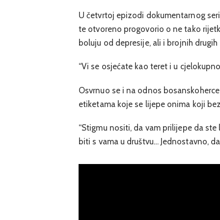
U četvrtoj epizodi dokumentarnog serij
te otvoreno progovorio o ne tako rijet
boluju od depresije, ali i brojnih drugih 
“Vi se osjećate kao teret i u cjelokupn
Osvrnuo se i na odnos bosanskoherce
etiketama koje se lijepe onima koji be
“Stigmu nositi, da vam prilijepe da ste 
biti s vama u društvu… Jednostavno, da 