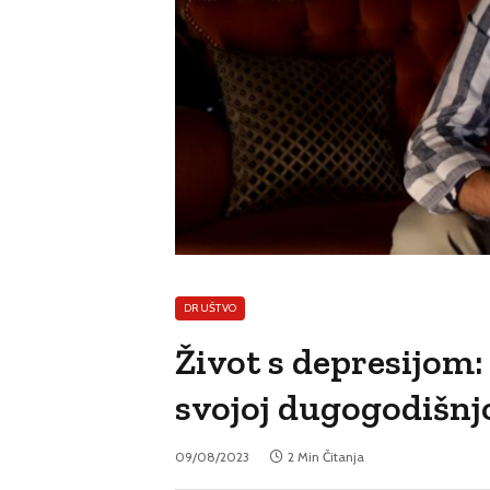
DRUŠTVO
Život s depresijom:
svojoj dugogodišnjo
09/08/2023
2 Min Čitanja