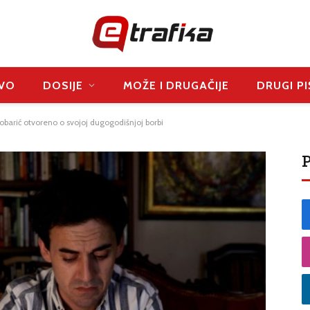
VO
DOSIJE
MOŽE I DRUGAČIJE
DRUGI PI
lobarić otvoreno o svojoj dugogodišnjoj borbi
P