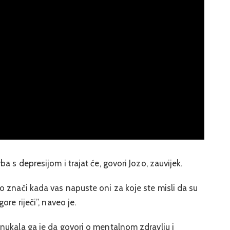
a s depresijom i trajat će, govori Jozo, zauvijek.
 znači kada vas napuste oni za koje ste misli da su
re riječi”, naveo je.
nukala ga je da govori o mentalnom zdravlju i