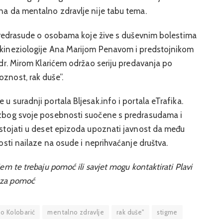
ana da mentalno zdravlje nije tabu tema.
ti predrasude o osobama koje žive s duševnim bolestima
m kineziologije Ana Marijom Penavom i predstojnikom
. dr. Mirom Klarićem održao seriju predavanja po
oznost, rak duše”.
 u suradnji portala Bljesak.info i portala eTrafika.
u zbog svoje posebnosti suočene s predrasudama i
nastojati u deset epizoda upoznati javnost da među
tosti nailaze na osude i neprihvaćanje društva.
jem te trebaju pomoć ili savjet mogu kontaktirati Plavi
 za pomoć
zo Kolobarić
mentalno zdravlje
rak duše"
stigme