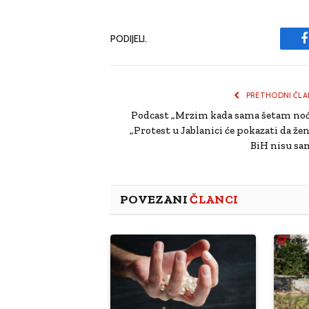
PODIJELI.
PRETHODNI ČLA
Podcast „Mrzim kada sama šetam noć
„Protest u Jablanici će pokazati da žen
BiH nisu sa
POVEZANI
ČLANCI