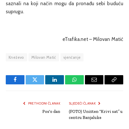
saznali na koji način mogu da pronađu sebi buduću
suprugu.
eTrafika.net – Milovan Matić
Kneževo
Milovan Matić
vjenčanje
Facebook
Twitter
LinkedIn
WhatsApp
Email
Copy
Link
PRETHODNI ČLANAK
SLJEDEĆI ČLANAK
Pos'o dan
(FOTO) Uništen “Krivi sat” u
centru Banjaluke