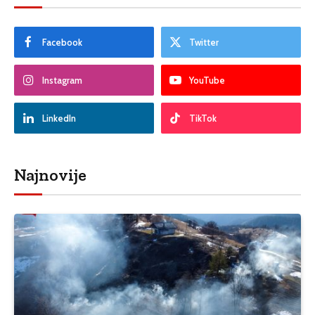
Facebook
Twitter
Instagram
YouTube
LinkedIn
TikTok
Najnovije