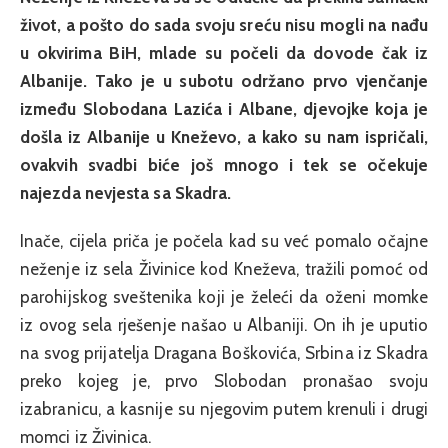
život, a pošto do sada svoju sreću nisu mogli na nađu
u okvirima BiH, mlade su počeli da dovode čak iz
Albanije. Tako je u subotu održano prvo vjenčanje
između Slobodana Lazića i Albane, djevojke koja je
došla iz Albanije u Kneževo, a kako su nam ispričali,
ovakvih svadbi biće još mnogo i tek se očekuje
najezda nevjesta sa Skadra.
Inače, cijela priča je počela kad su već pomalo očajne
neženje iz sela Živinice kod Kneževa, tražili pomoć od
parohijskog sveštenika koji je želeći da oženi momke
iz ovog sela rješenje našao u Albaniji. On ih je uputio
na svog prijatelja Dragana Boškovića, Srbina iz Skadra
preko kojeg je, prvo Slobodan pronašao svoju
izabranicu, a kasnije su njegovim putem krenuli i drugi
momci iz Živinica.