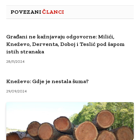
POVEZANI
ČLANCI
Građani ne kažnjavaju odgovorne: Milići,
Kneževo, Derventa, Doboj i Teslić pod šapom
istih stranaka
28/11/2024
Kneževo: Gdje je nestala šuma?
29/09/2024