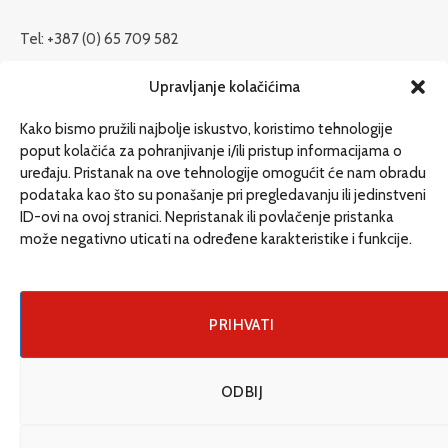
Tel: +387 (0) 65 709 582
redakcija@etrafika.net
Upravljanje kolačićima
www.etrafika.net
Kako bismo pružili najbolje iskustvo, koristimo tehnologije
poput kolačića za pohranjivanje i/ili pristup informacijama o
uređaju. Pristanak na ove tehnologije omogućit će nam obradu
Dosije
podataka kao što su ponašanje pri pregledavanju ili jedinstveni
Drugi pišu
ID-ovi na ovoj stranici. Nepristanak ili povlačenje pristanka
može negativno uticati na određene karakteristike i funkcije.
Društvo
Magazin
Može i drugačije
PRIHVATI
ENG
ODBIJ
© 2026 eTrafika. Design & Development by
Fixit d.o.o
.