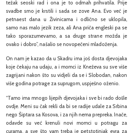
težak seoski rad i ona je to odmah prihvatila. Prije
svadbe smo je krstili i sada se zove Ana. Evo već je
petnaest dana u Živinicama i odlično se uklopila,
samo nas malo jezik zeza, ali Ana priča engleski pa se
tako sporazumevamo, a sa druge strane možda je
ovako i dobro”, našalio se novopečeni mladoženja.
On nam je kazao da u Skadru ima još dosta djevojaka
koje čekaju na udaju, a i momci iz Kneževa su sve više
zagrijani nakon što su vidjeli da se i Slobodan, nakon
više godina potrage za suprugom, uspješno oženio.
“Tamo ima mnogo lijepih djevojaka i sve bi rado došle
ovdje. Meni su čak rekli da bi se radije udale za Srbina
nego Šiptara sa Kosova, i za njih nema prepreka. Inače,
odavde su već krenuli novi momci u potragu za
curama, a sve što vam treba je petstotinjak evra za