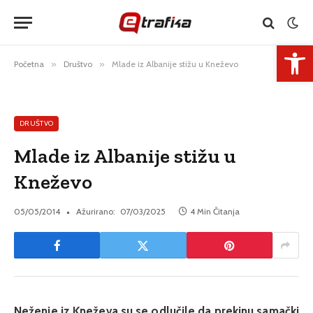
Open 
Početna
»
Društvo
»
Mlade iz Albanije stižu u Kneževo
DRUŠTVO
Mlade iz Albanije stižu u
Kneževo
05/05/2014
Ažurirano:
07/03/2025
4 Min Čitanja
Neženje iz Kneževa su se odlučile da prekinu samački