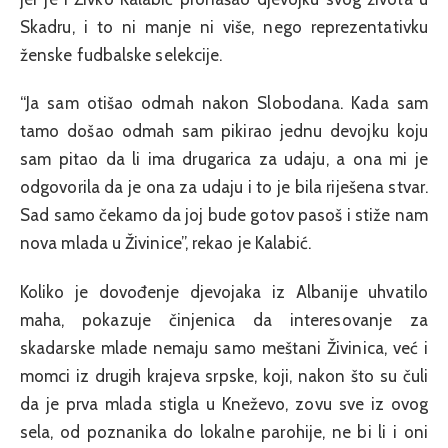
Skadru, i to ni manje ni više, nego reprezentativku
ženske fudbalske selekcije.
“Ja sam otišao odmah nakon Slobodana. Kada sam
tamo došao odmah sam pikirao jednu devojku koju
sam pitao da li ima drugarica za udaju, a ona mi je
odgovorila da je ona za udaju i to je bila riješena stvar.
Sad samo čekamo da joj bude gotov pasoš i stiže nam
nova mlada u Živinice”, rekao je Kalabić.
Koliko je dovođenje djevojaka iz Albanije uhvatilo
maha, pokazuje činjenica da interesovanje za
skadarske mlade nemaju samo meštani Živinica, već i
momci iz drugih krajeva srpske, koji, nakon što su čuli
da je prva mlada stigla u Kneževo, zovu sve iz ovog
sela, od poznanika do lokalne parohije, ne bi li i oni