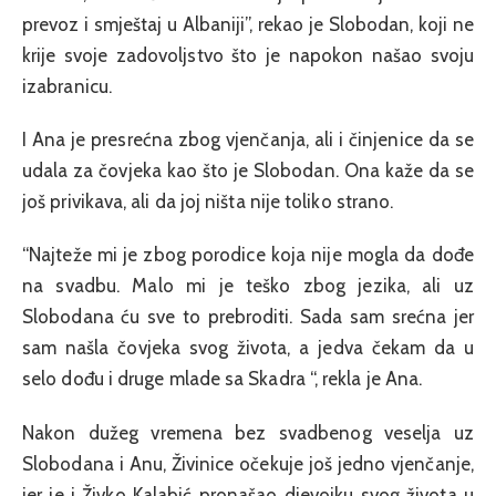
prevoz i smještaj u Albaniji”, rekao je Slobodan, koji ne
krije svoje zadovoljstvo što je napokon našao svoju
izabranicu.
I Ana je presrećna zbog vjenčanja, ali i činjenice da se
udala za čovjeka kao što je Slobodan. Ona kaže da se
još privikava, ali da joj ništa nije toliko strano.
“Najteže mi je zbog porodice koja nije mogla da dođe
na svadbu. Malo mi je teško zbog jezika, ali uz
Slobodana ću sve to prebroditi. Sada sam srećna jer
sam našla čovjeka svog života, a jedva čekam da u
selo dođu i druge mlade sa Skadra “, rekla je Ana.
Nakon dužeg vremena bez svadbenog veselja uz
Slobodana i Anu, Živinice očekuje još jedno vjenčanje,
jer je i Živko Kalabić pronašao djevojku svog života u