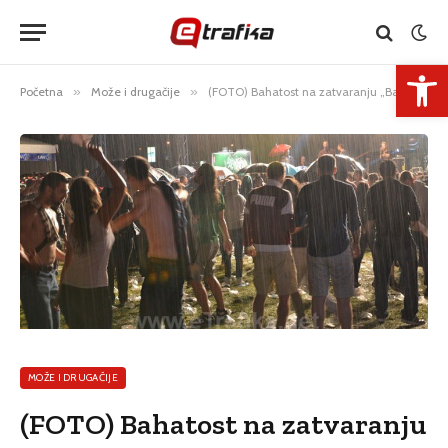
Open 
Početna
»
Može i drugačije
»
(FOTO) Bahatost na zatvaranju „Banjalučkih dana piva“: Osoblje istjeralo posjetioce na pljusak
MOŽE I DRUGAČIJE
(FOTO) Bahatost na zatvaranju