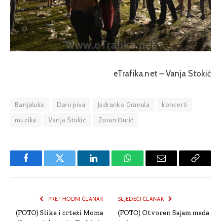
eTrafika.net – Vanja Stokić
Banjaluka
Dani piva
Jadranko Granula
koncerti
muzika
Vanja Stokić
Zoran Đurić
Facebook
Twitter
LinkedIn
WhatsApp
Email
Copy
Link
PRETHODNI ČLANAK
SLJEDEĆI ČLANAK
(FOTO) Slike i crteži Moma
(FOTO) Otvoren Sajam meda