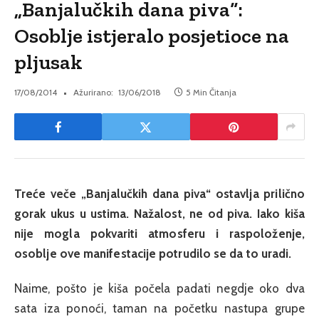
„Banjalučkih dana piva“:
Osoblje istjeralo posjetioce na
pljusak
17/08/2014
Ažurirano:
13/06/2018
5 Min Čitanja
Treće veče „Banjalučkih dana piva“ ostavlja prilično
gorak ukus u ustima. Nažalost, ne od piva. Iako kiša
nije mogla pokvariti atmosferu i raspoloženje,
osoblje ove manifestacije potrudilo se da to uradi.
Naime, pošto je kiša počela padati negdje oko dva
sata iza ponoći, taman na početku nastupa grupe