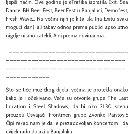
ljepši način. Ove godine je eTrafika ispratila Exit, Sea
Dance, BH Beer Fest, Beer Fest u Banjaluci, Demofest,
Fresh Wave… Na većini njih je kiša lila (na Exitu svaki
mogući dan), ali takav odnos prema publici apsolutno
nigdje nismo zatekli. A ni prema novinarima.
_________________________________
_________________________________
_________________________________
____________
Što se tiče muzičkog dijela, većina je protekla onako
kako je i očekivano. Veče su otvorile grupe The Last
Location i Steel Shadows, da bi oko 21:30 scenu
preuzeli Osvajači. Frontmen grupe Zvonko Pantović
Čipi rekao nam je da je prezadovoljan koncertom i da
uvijek rado dolazi u Banjaluku.