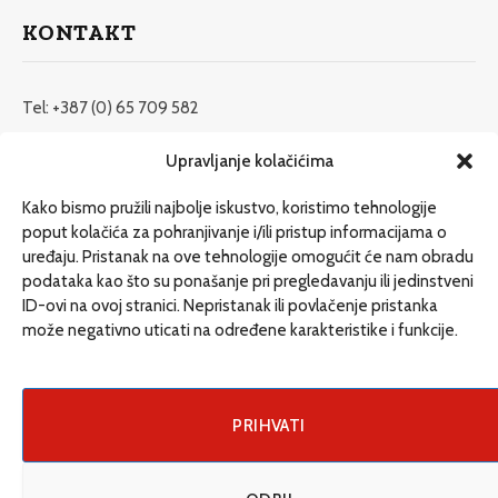
KONTAKT
Tel: +387 (0) 65 709 582
redakcija@etrafika.net
Upravljanje kolačićima
www.etrafika.net
Kako bismo pružili najbolje iskustvo, koristimo tehnologije
poput kolačića za pohranjivanje i/ili pristup informacijama o
uređaju. Pristanak na ove tehnologije omogućit će nam obradu
Dosije
podataka kao što su ponašanje pri pregledavanju ili jedinstveni
Drugi pišu
ID-ovi na ovoj stranici. Nepristanak ili povlačenje pristanka
može negativno uticati na određene karakteristike i funkcije.
Društvo
Magazin
Može i drugačije
PRIHVATI
ENG