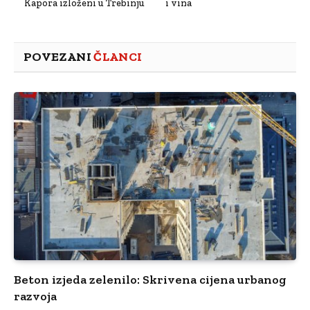
Kapora izloženi u Trebinju
i vina
POVEZANI
ČLANCI
Beton izjeda zelenilo: Skrivena cijena urbanog
razvoja