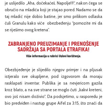
je uslijedilo „Aha, dočekaćeš. Napolje!!!“, nakon čega se
obručio na mladića koji je stajao pored. Nadamo se da
taj mladić nije dobio batine, jer smo prilikom odlaska
čuli Granulu kako viče obezbeđenju “pomozite mi da
se riješimo ovog kretena”.
Obezbjeđenje je slijedilo njegov primjer i na pljusak
istjeralo sve okupljene, pod izgovorom da moraju
rasklapati inventar. Publika je sa nevjericom gazila
kroz blato, a na sve strane se moglo čuti „kakvi kreteni,
ovo još nisam doživio“. Da podsjetimo, u rasporedu je
bio predviđen i nastup grupe Aifel za 3:15, što znači da