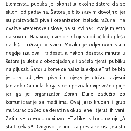
Elemental, publika je iskoristila okolne šatore da se
skloni od padavina. Šatora je bilo sasvim dovoljno, jer
su proizvođači piva i organizatori izgleda računali na
ovakve vremenske uslove, pa su svi našli svoje mjesto
na suvom. Naravno, osim onih koji su odlučili da plešu
na kiši i uživaju u svirci. Muzika je odjednom stala
negdje iza dva i trideset, a nakon desetak minuta u
šatore je uletjelo obezbjeđenje i počelo tjerati publiku
na pljusak. Šator u kome se nalazila ekipa eTrafike bio
je onaj od Jelen piva i u njega je utrčao izvjesni
Jadranko Granula, koga smo upoznali dvije večeri prije
jer ga je organizator Zoran Đurić zadužio za
komuniciranje sa medijima. Ovaj jako krupan i grub
muškarac počeo se derati na okupljene i tjerati ih vani.
Zatim se okrenuo novinarki eTrafike i viknuo na nju „A
šta ti čekaš?!“. Odgovor je bio „Da prestane kiša“, na šta