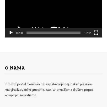
00:00
12:52
O NAMA
Internet portal fokusiran na izvještavanje o ljudskim pravima,
marginalizovanim grupama, kao i anomalijama društva poput
korupcije i nepotizma.