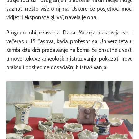
posjetioci uz fotografije i priložene informacije mogu
saznati nešto više o njima. Uskoro će posjetioci moći
vidjeti i eksponate gljiva”, navela je ona.
Program obilježavanja Dana Muzeja nastavlja se i
večeras u 19 časova, kada profesor sa Univerziteta u
Kembridžu drži predavanje na kome će prisutne uvesti
u nove tokove arheoloških istraživanja, pokazati novu
praksu i posljedice dosadašnjih istraživanja.