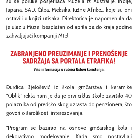
su se poruke posjetilaca Muzeja iz Australije, Indije,
Japana, SAD, Čilea, Meksika, Južne Afrike… koje su oni
ostavili u knjizi utisaka. Direktorica je napomenula da
je ulaz u Muzej besplatan od aprila pa do kraja godine
zahvaljujući kompaniji Mtel.
Đurđica Bjelošević iz škola grnčarstva i keramike
“Oblik” rekla nam je da je prvi ciklus škole završilo 40
polaznika od predškolskog uzrasta do penzionera, što
govori o šarolikosti interesovanja.
“Program se bazirao na osnove grnčarskog kola i
dekorativno modelovanje. Kada smo postavljali