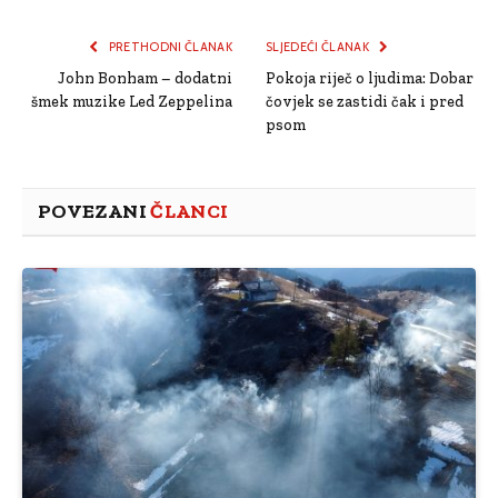
Link
PRETHODNI ČLANAK
SLJEDEĆI ČLANAK
John Bonham – dodatni
Pokoja riječ o ljudima: Dobar
šmek muzike Led Zeppelina
čovjek se zastidi čak i pred
psom
POVEZANI
ČLANCI