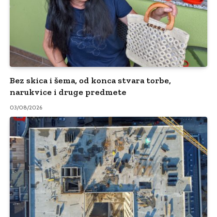
Bez skica i šema, od konca stvara torbe,
narukvice i druge predmete
03/08/2026