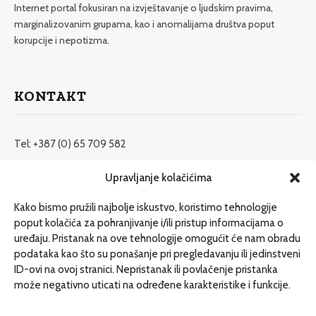
Internet portal fokusiran na izvještavanje o ljudskim pravima,
marginalizovanim grupama, kao i anomalijama društva poput
korupcije i nepotizma.
KONTAKT
Tel: +387 (0) 65 709 582
redakcija@etrafika.net
Upravljanje kolačićima
www.etrafika.net
Kako bismo pružili najbolje iskustvo, koristimo tehnologije
poput kolačića za pohranjivanje i/ili pristup informacijama o
uređaju. Pristanak na ove tehnologije omogućit će nam obradu
Dosije
podataka kao što su ponašanje pri pregledavanju ili jedinstveni
Drugi pišu
ID-ovi na ovoj stranici. Nepristanak ili povlačenje pristanka
može negativno uticati na određene karakteristike i funkcije.
Društvo
Magazin