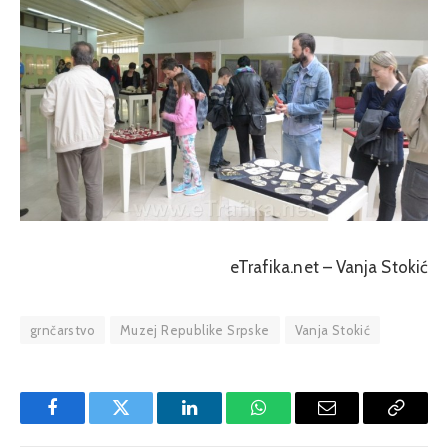
eTrafika.net – Vanja Stokić
grnčarstvo
Muzej Republike Srpske
Vanja Stokić
Facebook
Twitter
LinkedIn
WhatsApp
Email
Copy