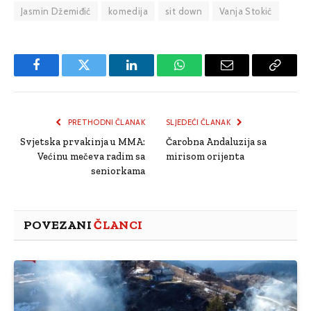
Jasmin Džemiđić
komedija
sit down
Vanja Stokić
Facebook
Twitter
LinkedIn
WhatsApp
Email
Copy
Link
PRETHODNI ČLANAK
SLJEDEĆI ČLANAK
Svjetska prvakinja u MMA:
Čarobna Andaluzija sa
Većinu mečeva radim sa
mirisom orijenta
seniorkama
POVEZANI
ČLANCI