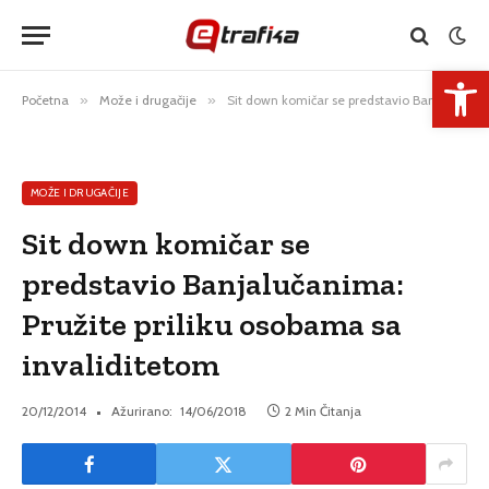
Open 
Početna
»
Može i drugačije
»
Sit down komičar se predstavio Banjalučanima: Pružite priliku osobama sa invaliditetom
MOŽE I DRUGAČIJE
Sit down komičar se
predstavio Banjalučanima:
Pružite priliku osobama sa
invaliditetom
20/12/2014
Ažurirano:
14/06/2018
2 Min Čitanja