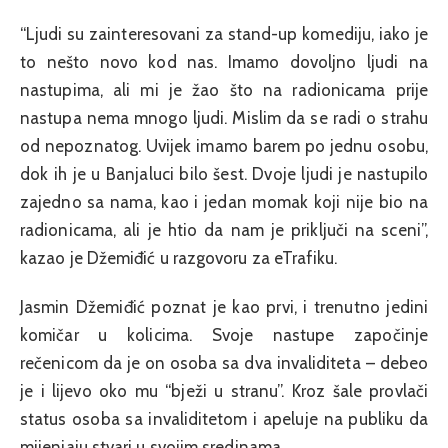
“Ljudi su zainteresovani za stand-up komediju, iako je
to nešto novo kod nas. Imamo dovoljno ljudi na
nastupima, ali mi je žao što na radionicama prije
nastupa nema mnogo ljudi. Mislim da se radi o strahu
od nepoznatog. Uvijek imamo barem po jednu osobu,
dok ih je u Banjaluci bilo šest. Dvoje ljudi je nastupilo
zajedno sa nama, kao i jedan momak koji nije bio na
radionicama, ali je htio da nam je priključi na sceni”,
kazao je Džemiđić u razgovoru za eTrafiku.
Jasmin Džemiđić poznat je kao prvi, i trenutno jedini
komičar u kolicima. Svoje nastupe započinje
rečenicom da je on osoba sa dva invaliditeta – debeo
je i lijevo oko mu “bježi u stranu”. Kroz šale provlači
status osoba sa invaliditetom i apeluje na publiku da
mijenjaju stvari u svojim sredinama.