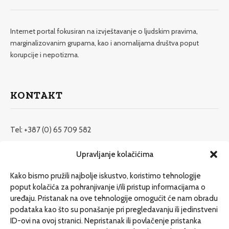
Internet portal fokusiran na izvještavanje o ljudskim pravima,
marginalizovanim grupama, kao i anomalijama društva poput
korupcije i nepotizma.
KONTAKT
Tel: +387 (0) 65 709 582
redakcija@etrafika.net
Upravljanje kolačićima
www.etrafika.net
Kako bismo pružili najbolje iskustvo, koristimo tehnologije
poput kolačića za pohranjivanje i/ili pristup informacijama o
uređaju. Pristanak na ove tehnologije omogućit će nam obradu
Dosije
podataka kao što su ponašanje pri pregledavanju ili jedinstveni
Drugi pišu
ID-ovi na ovoj stranici. Nepristanak ili povlačenje pristanka