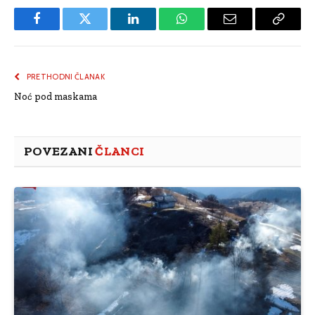
Facebook
Twitter
LinkedIn
WhatsApp
Email
Copy
Link
PRETHODNI ČLANAK
Noć pod maskama
POVEZANI
ČLANCI