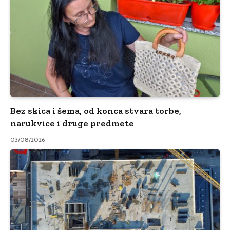
Bez skica i šema, od konca stvara torbe,
narukvice i druge predmete
03/08/2026