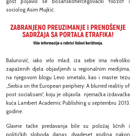
gost pojavio se bosanskohercegovački filozof i
sociolog Asim Mujkić.
Balunović, iako vrlo mlad, iza sebe ima nekoliko
zapaženih djela objavljenih u regionalnim medijima,
na njegovom blogu Levo smetalo, kao i
master tezu
„Serbia on the European periphery: A blurred realitiy of
post socialisam“, koju je objavila njemačka izdavačka
kuća Lambert Academic Publishing u septembru 2013.
godine.
Glavne tačke predavanja bile su položaj ličnih i
političkih sloboda danas, dvadeset godina nakon