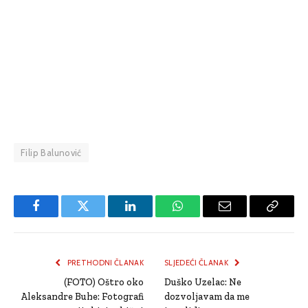
Filip Balunović
Facebook
Twitter
LinkedIn
WhatsApp
Email
Copy
Link
PRETHODNI ČLANAK
SLJEDEĆI ČLANAK
(FOTO) Oštro oko
Duško Uzelac: Ne
Aleksandre Buhe: Fotografi
dozvoljavam da me