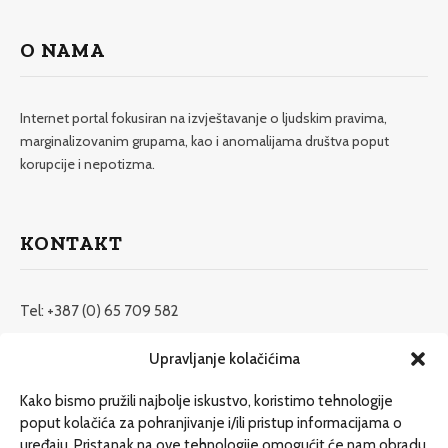
O NAMA
Internet portal fokusiran na izvještavanje o ljudskim pravima,
marginalizovanim grupama, kao i anomalijama društva poput
korupcije i nepotizma.
KONTAKT
Tel: +387 (0) 65 709 582
redakcija@etrafika.net
Upravljanje kolačićima
www.etrafika.net
Kako bismo pružili najbolje iskustvo, koristimo tehnologije
poput kolačića za pohranjivanje i/ili pristup informacijama o
uređaju. Pristanak na ove tehnologije omogućit će nam obradu