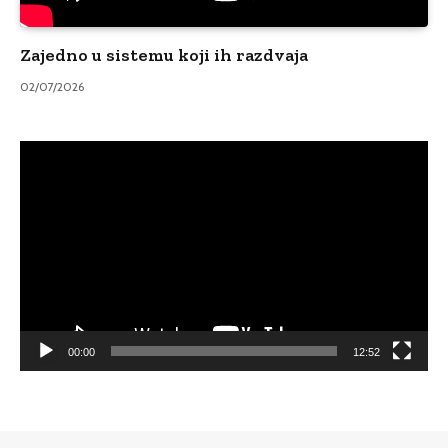
Zajedno u sistemu koji ih razdvaja
02/07/2026
Video
Player
00:00
12:52