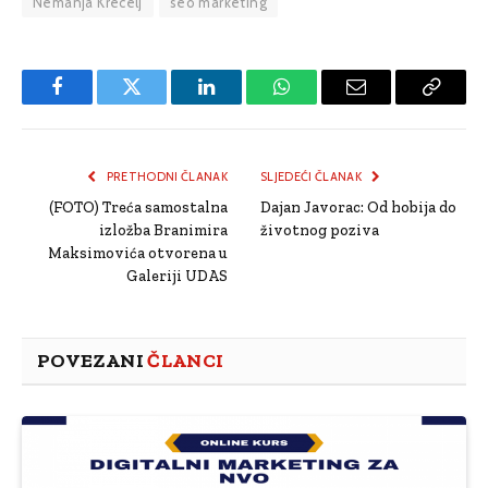
Nemanja Krecelj
seo marketing
Facebook
Twitter
LinkedIn
WhatsApp
Email
Copy
Link
PRETHODNI ČLANAK
SLJEDEĆI ČLANAK
(FOTO) Treća samostalna
Dajan Javorac: Od hobija do
izložba Branimira
životnog poziva
Maksimovića otvorena u
Galeriji UDAS
POVEZANI
ČLANCI