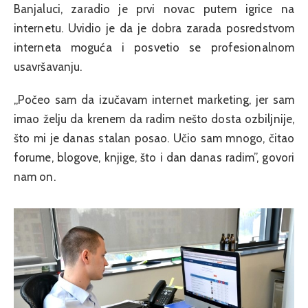
Banjaluci, zaradio je prvi novac putem igrice na
internetu. Uvidio je da je dobra zarada posredstvom
interneta moguća i posvetio se profesionalnom
usavršavanju.
„Počeo sam da izučavam internet marketing, jer sam
imao želju da krenem da radim nešto dosta ozbiljnije,
što mi je danas stalan posao. Učio sam mnogo, čitao
forume, blogove, knjige, što i dan danas radim”, govori
nam on.