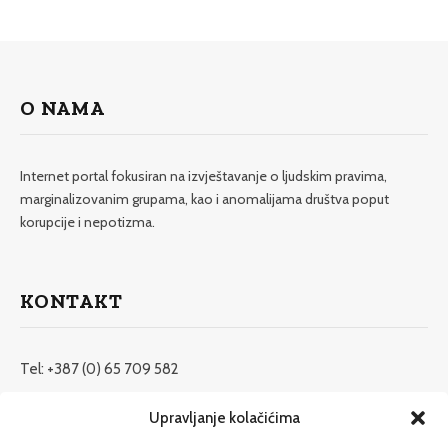
O NAMA
Internet portal fokusiran na izvještavanje o ljudskim pravima,
marginalizovanim grupama, kao i anomalijama društva poput
korupcije i nepotizma.
KONTAKT
Tel: +387 (0) 65 709 582
redakcija@etrafika.net
Upravljanje kolačićima
www.etrafika.net