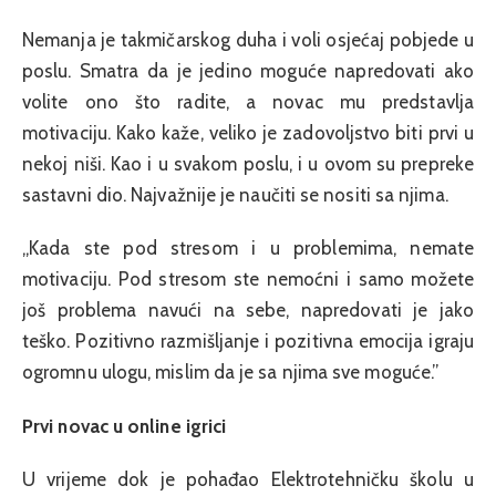
Nemanja je takmičarskog duha i voli osjećaj pobjede u
poslu. Smatra da je jedino moguće napredovati ako
volite ono što radite, a novac mu predstavlja
motivaciju. Kako kaže, veliko je zadovoljstvo biti prvi u
nekoj niši. Kao i u svakom poslu, i u ovom su prepreke
sastavni dio. Najvažnije je naučiti se nositi sa njima.
„Kada ste pod stresom i u problemima, nemate
motivaciju. Pod stresom ste nemoćni i samo možete
još problema navući na sebe, napredovati je jako
teško. Pozitivno razmišljanje i pozitivna emocija igraju
ogromnu ulogu, mislim da je sa njima sve moguće.”
Prvi novac u online igrici
U vrijeme dok je pohađao Elektrotehničku školu u