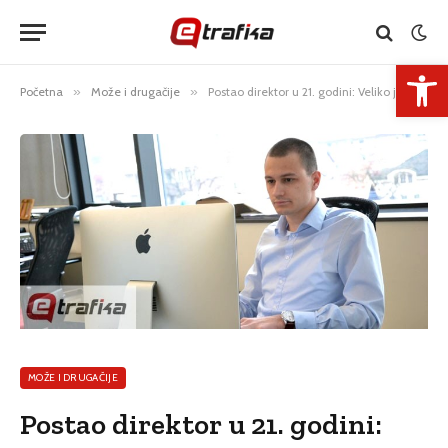
Open 
Početna
»
Može i drugačije
»
Postao direktor u 21. godini: Veliko je zadovoljstvo biti prvi u nekoj niši
MOŽE I DRUGAČIJE
Postao direktor u 21. godini: