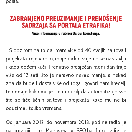
posla.
„S obzirom na to da imam više od 40 svojih sajtova i
projekata koje vodim, moje radno vrijeme se nastavlja
i kada dođem kući. Trenutno prosječan radni dan traje
više od 12 sati, što je naravno nekad manje, a nekad
zna da bude i dosta više od toga“, govori nam Krecelj,
te dodaje kako mu je trenutni cilj da automatizuje sve
što se tiče ličnih sajtova i projekata, kako mu ne bi
oduzimali toliko vremena.
Od januara 2012. do novembra 2013. godine radio je
na poziciji Link Managera u SEO.ba firmi, gdje je