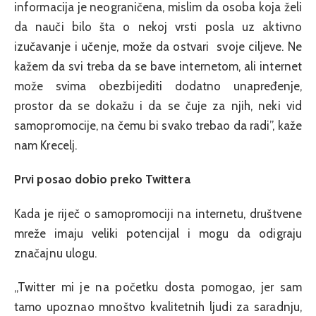
informacija je neograničena, mislim da osoba koja želi
da nauči bilo šta o nekoj vrsti posla uz aktivno
izučavanje i učenje, može da ostvari svoje ciljeve. Ne
kažem da svi treba da se bave internetom, ali internet
može svima obezbijediti dodatno unapređenje,
prostor da se dokažu i da se čuje za njih, neki vid
samopromocije, na čemu bi svako trebao da radi”, kaže
nam Krecelj.
Prvi posao dobio preko Twittera
Kada je riječ o samopromociji na internetu, društvene
mreže imaju veliki potencijal i mogu da odigraju
značajnu ulogu.
„Twitter mi je na početku dosta pomogao, jer sam
tamo upoznao mnoštvo kvalitetnih ljudi za saradnju,