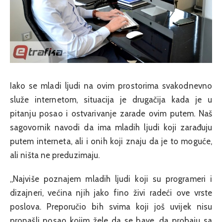
Iako se mladi ljudi na ovim prostorima svakodnevno
služe internetom, situacija je drugačija kada je u
pitanju posao i ostvarivanje zarade ovim putem. Naš
sagovornik navodi da ima mladih ljudi koji zarađuju
putem interneta, ali i onih koji znaju da je to moguće,
ali ništa ne preduzimaju.
„Najviše poznajem mladih ljudi koji su programeri i
dizajneri, većina njih jako fino živi radeći ove vrste
poslova. Preporučio bih svima koji još uvijek nisu
pronašli posao kojim žele da se bave, da probaju sa