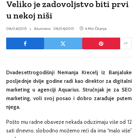
Veliko je zadovoljstvo biti prvi
u nekoj niši
08/04/2015
Ažurirano:
08/04/2015
4 Min Čitanja
Dvadesettrogodišnji Nemanja Krecelj iz Banjaluke
posljednje dvije godine radi kao direktor za digitalni
marketing u agenciji Aquarius. Stručnjak je za SEO
marketing, voli svoj posao i dobro zarađuje putem
njega.
Pošto mu radne obaveze nekada oduzimaju više od 12
sati dnevno, slobodno možemo reći da ima “malo više”