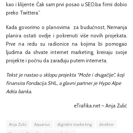
kao i klijente. Čak sam prvi posao u SEO.ba firmi dobio
preko Twittera.”
Kada govorimo o planovima za budućnost, Nemanja
planira ostati ovdje i pokrenuti više novih projekata.
Prve na redu su radionice na kojima bi pomogao
ljudima da shvate internet marketing, kreiraju svoje
projekte i počnu da zarađuju putem interneta.
Tekst je nastao u sklopu projekta “Može i drugačije”, koji
finansira Fondacija SHL, a glavni partner je Hypo Alpe
Adria banka.
eTrafika.net – Anja Zulić
Anja Zulić
Aquarius
digitalni marketing
direktor