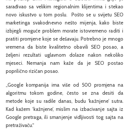
sarađivao sa velikim regionalnim klijentima i stekao
novo iskustvo u tom poslu. Pošto se u svijetu SEO
marketinga svakodnevno nešto mijenja, kako biste
izbjegli moguće problem morate istovremeno raditi i
pratiti promjene koje se dešavaju. Potrebno je mnogo
vremena da biste kvalitetno obavili SEO posao, a
željeni rezultati uglavnom dolaze nakon nekoliko
mjeseci. Nemanja nam kaže da je SEO postao
poprilično rizičan posao.
„Google kompanija ima više od 500 promjena na
algoritmu tokom godine, često se zna desiti da
metode koje su radile danas, budu ‘kažnjene’ sutra.
Kad kažem ‘kažnjene’, mislim na izbacivanje sajta iz
Google pretraga, ili smanjenje vidljivosti tog sajta na
pretraživaču.“