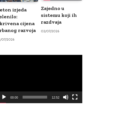
Zajedno u
eton izjeda
sistemu koji ih
elenilo:
razdvaja
krivena cijena
rbanog razvoja
02/07/2026
9/07/2026
ideo
ayer
00:00
12:52