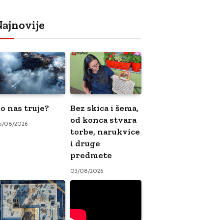
ajnovije
o nas truje?
Bez skica i šema,
od konca stvara
5/08/2026
torbe, narukvice
i druge
predmete
03/08/2026