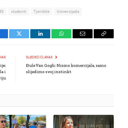
RS
studenti
Tjentište
Univerzijada
Facebook
Twitter
LinkedIn
WhatsApp
Email
Copy
Link
NAK
SLJEDEĆI ČLANAK
ije:
Đule Van Gogh: Nismo komercijala, samo
a i
slijedimo svoj instinkt
iju