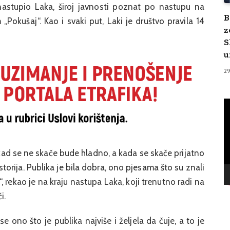
 nastupio Laka, široj javnosti poznat po nastupu na
B
okušaj“. Kao i svaki put, Laki je društvo pravila 14
z
S
u
2
V
Pl
 kad se ne skače bude hladno, a kada se skače prijatno
rostorija. Publika je bila dobra, ono pjesama što su znali
, rekao je na kraju nastupa Laka, koji trenutno radi na
i.
 ono što je publika najviše i željela da čuje, a to je