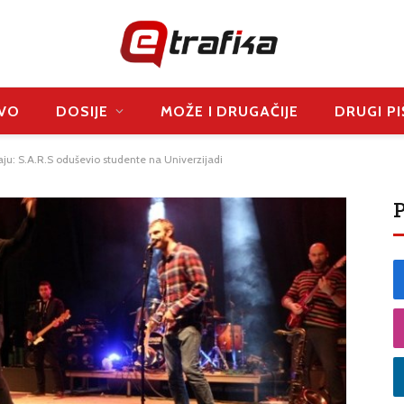
VO
DOSIJE
MOŽE I DRUGAČIJE
DRUGI PI
ju: S.A.R.S oduševio studente na Univerzijadi
P