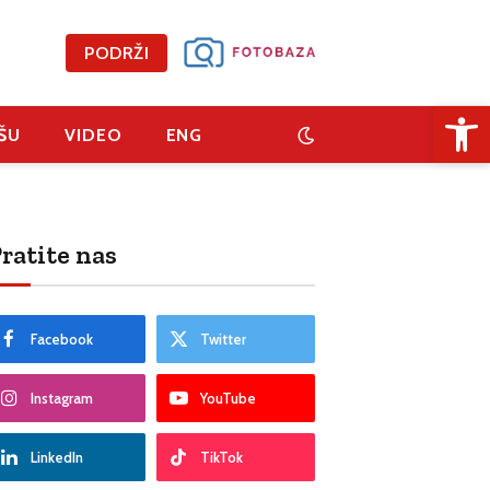
PODRŽI
Open 
ŠU
VIDEO
ENG
ratite nas
Facebook
Twitter
Instagram
YouTube
LinkedIn
TikTok