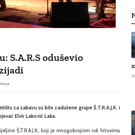
N
u: S.A.R.S oduševio
K
zijadi
0
itanja
tištu za zabavu su bile zadužene grupe Š.T.R.A.J.K. i
jevač Elvir Laković Laka.
eljine Š.T.R.A.J.K., koji je mnogobrojnim rok hitovima