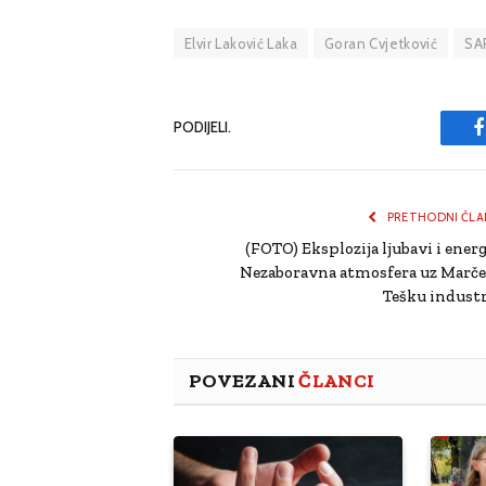
Elvir Laković Laka
Goran Cvjetković
SA
PODIJELI.
PRETHODNI ČLA
(FOTO) Eksplozija ljubavi i energ
Nezaboravna atmosfera uz Marčel
Tešku industr
POVEZANI
ČLANCI