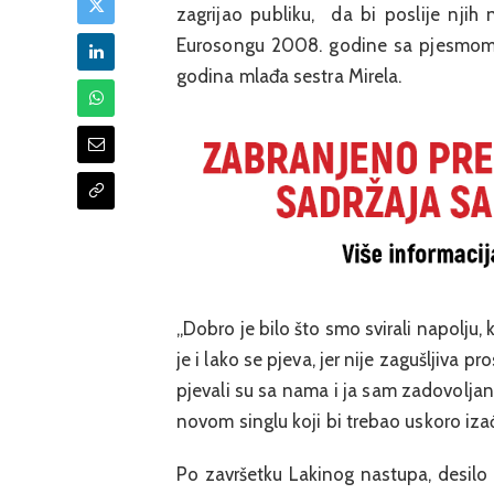
zagrijao publiku, da bi poslije njih
Eurosongu 2008. godine sa pjesmom „P
godina mlađa sestra Mirela.
„Dobro je bilo što smo svirali napolju,
je i lako se pjeva, jer nije zagušljiva p
pjevali su sa nama i ja sam zadovoljan“
novom singlu koji bi trebao uskoro izać
Po završetku Lakinog nastupa, desilo se