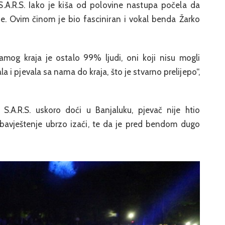
A.R.S. Iako je kiša od polovine nastupa počela da
de. Ovim činom je bio fasciniran i vokal benda Žarko
samog kraja je ostalo 99% ljudi, oni koji nisu mogli
tala i pjevala sa nama do kraja, što je stvarno prelijepo“,
.A.R.S. uskoro doći u Banjaluku, pjevač nije htio
 obavještenje ubrzo izaći, te da je pred bendom dugo