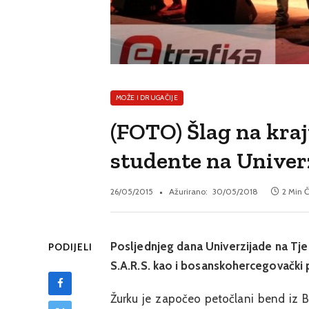
MOŽE I DRUGAČIJE
(FOTO) Šlag na kraj
studente na Univer
26/05/2015
Ažurirano:
30/05/2018
2 Min Č
Posljednjeg dana Univerzijade na Tjen
PODIJELI
S.A.R.S. kao i bosanskohercegovački p
Žurku je započeo petočlani bend iz Bij