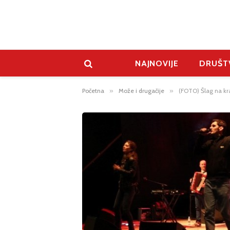
NAJNOVIJE
DRUŠT
Početna
»
Može i drugačije
»
(FOTO) Šlag na kra