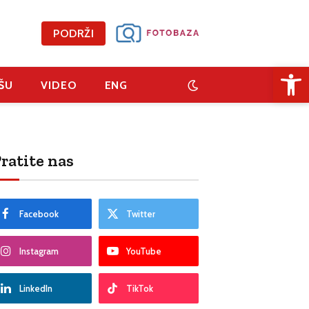
PODRŽI
Open 
ŠU
VIDEO
ENG
ratite nas
Facebook
Twitter
Instagram
YouTube
LinkedIn
TikTok