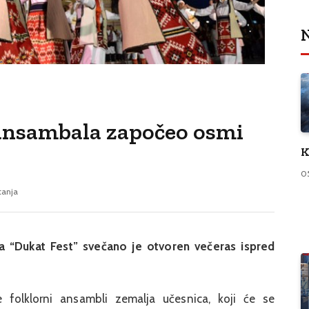
N
nsambala započeo osmi
K
0
tanja
ora “Dukat Fest” svečano je otvoren večeras ispred
se folklorni ansambli zemalja učesnica, koji će se