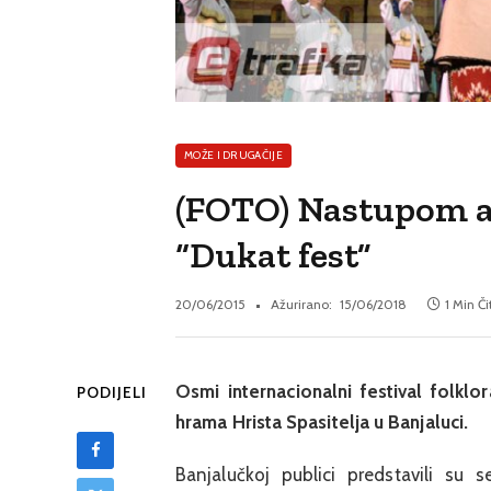
MOŽE I DRUGAČIJE
(FOTO) Nastupom a
“Dukat fest”
20/06/2015
Ažurirano:
15/06/2018
1 Min Či
Osmi internacionalni festival folkl
PODIJELI
hrama Hrista Spasitelja u Banjaluci.
Banjalučkoj publici predstavili su 