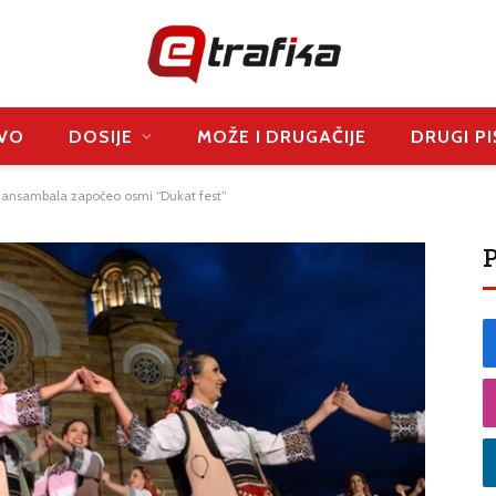
VO
DOSIJE
MOŽE I DRUGAČIJE
DRUGI PI
ansambala započeo osmi “Dukat fest”
P