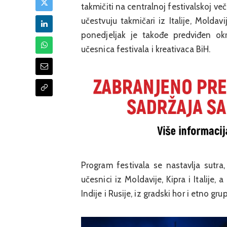
takmičiti na centralnoj festivalskoj ve
učestvuju takmičari iz Italije, Moldavi
ponedjeljak je takođe predviđen okr
učesnica festivala i kreativaca BiH.
Program festivala se nastavlja sutra
učesnici iz Moldavije, Kipra i Italije
Indije i Rusije, iz gradski hor i etno gru