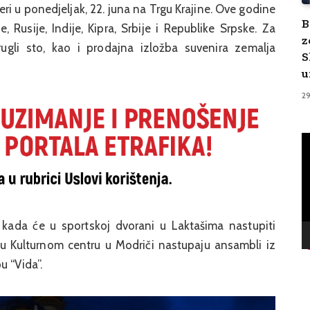
čeri u ponedjeljak, 22. juna na Trgu Krajine. Ove godine
B
je, Rusije, Indije, Kipra, Srbije i Republike Srpske. Za
z
ugli sto, kao i prodajna izložba suvenira zemalja
S
u
2
V
Pl
, kada će u sportskoj dvorani u Laktašima nastupiti
, a u Kulturnom centru u Modriči nastupaju ansambli iz
pu “Vida”.