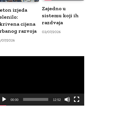
Zajedno u
eton izjeda
sistemu koji ih
elenilo:
razdvaja
krivena cijena
rbanog razvoja
02/07/2026
9/07/2026
ideo
ayer
00:00
12:52