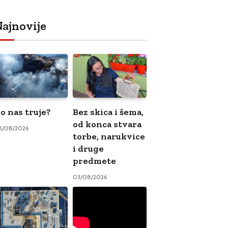
ajnovije
o nas truje?
Bez skica i šema,
od konca stvara
5/08/2026
torbe, narukvice
i druge
predmete
03/08/2026