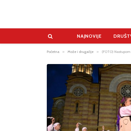
NAJNOVIJE
DRUŠT
Početna
»
Može i drugačije
»
(FOTO) Nastupom 