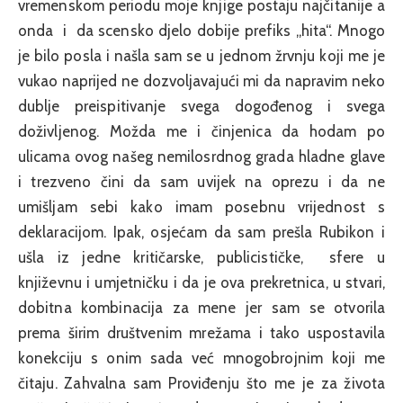
vremenskom periodu moje knjige postaju najčitanije a
onda i da scensko djelo dobije prefiks „hita“. Mnogo
je bilo posla i našla sam se u jednom žrvnju koji me je
vukao naprijed ne dozvoljavajući mi da napravim neko
dublje preispitivanje svega dogođenog i svega
doživljenog. Možda me i činjenica da hodam po
ulicama ovog našeg nemilosrdnog grada hladne glave
i trezveno čini da sam uvijek na oprezu i da ne
umišljam sebi kako imam posebnu vrijednost s
deklaracijom. Ipak, osjećam da sam prešla Rubikon i
ušla iz jedne kritičarske, publicističke, sfere u
književnu i umjetničku i da je ova prekretnica, u stvari,
dobitna kombinacija za mene jer sam se otvorila
prema širim društvenim mrežama i tako uspostavila
konekciju s onim sada već mnogobrojnim koji me
čitaju. Zahvalna sam Proviđenju što me je za života