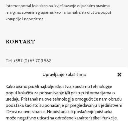
Internet portal fokusiran na izvještavanje o ljudskim pravima,
marginalizovanim grupama, kao i anomalijama društva poput
korupcije i nepotizma.
KONTAKT
Tel: +387 (0) 65 709 582
redakcija@etrafika.net
Upravljanje kolačićima
www.etrafika.net
Kako bismo pružili najbolje iskustvo, koristimo tehnologije
poput kolačića za pohranjivanje i/ili pristup informacijama o
uređaju. Pristanak na ove tehnologije omogućit će nam obradu
Dosije
podataka kao što su ponašanje pri pregledavanju ili jedinstveni
Drugi pišu
ID-ovi na ovoj stranici. Nepristanak ili povlačenje pristanka
može negativno uticati na određene karakteristike i funkcije.
Društvo