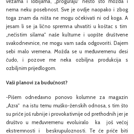
vezama i lobijama, „proguraju“ nešto što možda i
nema neku posebnost. Sve je ovdje naopako i zbog
toga znam da ništa ne mogu očekivati ni od koga. A
jesam li se ja lično spremna uhvatiti u koštac s tim
„nečistim silama“ naše kulturne i uopšte društvene
svakodnevnice, ne mogu vam sada odgovoriti. Dajem
sebi malo vremena. Možda se u međuvremenu desi
čudo, i pozove me neka ozbiljna produkcija s
ozbiljnim prijedlogom.
Vaši planovi za budućnost?
-Pišem odnedavno ponovo kolumne za magazin
„Azra“ na istu temu muško-ženskih odnosa, s tim što
su priče još rubnije i provokativnije od prethodnih jer je
društvo u međuvremenu evoluiralo ka još većoj
ekstremnosti i beskrupuloznosti. Te će priče biti