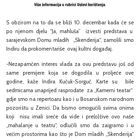
S obzirom na to da se bliži 10. decembar kada će se
po njenom djelu “Ja, mahluša” izvesti predstava u
sarajevskom Domu mladih „Skenderija“, zamolili smo
Indiru da prokomentariše ovaj kultni događaj.
-Nezapamćen interes vlada za ovu predstavu još od
same premijere koja se dogodila u proljeće ove
godine, kaže Indira Kučuk-Sorguč. Karte su bile
sedmicama unaprijed rasprodate za „Kamerni teatar“
gdje smo na repertoaru kao i u Bosanskom narodnom
pozorištu u Zenici. Da bismo omogućili svima onima
koji nisu imali sreće da vide i pre(o)žive ovo naše
„mahalanje u teatru“, odlučili smo da zaigramo i u
većim prostorima kao što je Dom mladih „Skenderija“