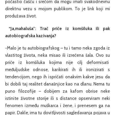
počastio čašću i srećom da mogu imati svakodnevnu
direktnu vezu s mojom publikom. To je link koji mi
produžava život.
“Ja,mahaluša”: Trač priče iz komšiluka ili pak
autobiografska kazivanja?
-Malo je tu autobiografskog – tu i tamo neka zgoda iz
vlastitog života, neka misao ili izrečena šala. Ovo su
priče iz komšiluka kojima nije cilj deformisati
međuljudske odnose, karikirati ih ili ironizirati s
tendencijom, nego ih ispričati onakvim kakve jesu da
bi dobili taj realitet današnjice kao na dlanu. Nema tu
puno filozofije – dobijem za kafom obrise neke
istinite životne storije ili s distance opserviram neki
fenomen između muškarca i žene, i prenesem ga na
papir. Dakle, ima tu dovitljivosti sagledavanja pojava u