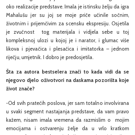
oko realizacije predstave. Imala je istinsku želju da igra
Mahalušu jer su joj se moje priče učinile sočnim,
životnim i prijemčivim za scensku ekspresiju. Osjetila
je zvučnost tog materijala i vidjela sebe u toj
kompleksnoj ulozi u kojoj je i narator, i glumac više
likova i pjevačica i plesačica i imitatorka – jednom
riječju, umjetnik. I dobro je predosjetila.
Šta za autora bestselera znači to kada vidi da se
njegovo djelo oživotvori na daskama pozorišta koje
život znače?
-Od svih pratećih poslova, jer sam totalno involvirana
u svaki segment nastajanja predstave, da vam pravo
kažem, nisam imala vremena da razmislim o mojim
emocijama i ostvarenju želje da u vrlo kratkom