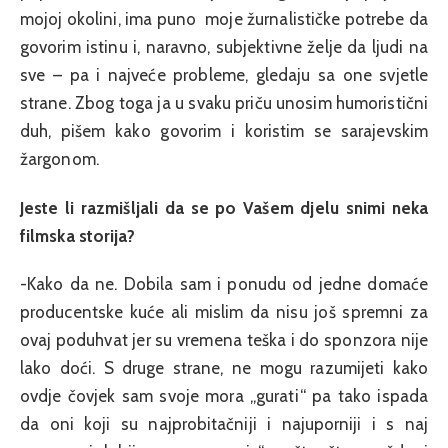
mojoj okolini, ima puno moje žurnalističke potrebe da
govorim istinu i, naravno, subjektivne želje da ljudi na
sve – pa i najveće probleme, gledaju sa one svjetle
strane. Zbog toga ja u svaku priču unosim humoristični
duh, pišem kako govorim i koristim se sarajevskim
žargonom.
Jeste li razmišljali da se po Vašem djelu snimi neka
filmska storija?
-Kako da ne. Dobila sam i ponudu od jedne domaće
producentske kuće ali mislim da nisu još spremni za
ovaj poduhvat jer su vremena teška i do sponzora nije
lako doći. S druge strane, ne mogu razumijeti kako
ovdje čovjek sam svoje mora „gurati“ pa tako ispada
da oni koji su najprobitačniji i najuporniji i s naj