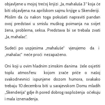
objavljene u mojoj trećoj knjizi „Ja, mahaluša 3“ koja će
biti objavljena na aprilskom sajmu knjige u Skenderiji.
Mislim da ću nakon toga pokušati napraviti pandan
ovoj predstavi u smislu muškog poimanja na svijet
žena, problema, seksa. Predstava bi se trebala zvati
„Ja, mahalac“.
Sudeći po uspjesima „mahaluše“ vjerujemo da i
„mahalac“ neće proći nezapaženo.
Oni koji u ovim hladnim zimskim danima žele osjetiti
toplu atmosferu kojom zrače priče o našoj
svakodnevnici ispunjene dozom humora, svakako
trebaju 10.decembra biti u sarajevskom Domu mladih
„Skenderija“ gdje ih pored dobrog rasploženja očekuju
i mala iznenađenja.