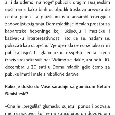
ali i da odemo „na noge“ publici u drugim sarajevskim
opštinama, kako bi ih oslobodili troškova prevoza do
centra grada a pružili im istu ansambl energiju i
zadovoljstvo igranja. Dom mladih je idealan prostor za
kabaretske hepeninge koji uključuju i muzičku i
kazivačku interpretativnost što će se, nadam se,
pokazati kao uspješno. Vjerujem da ćemo se tako i mi i
publika osjećati glamurozno i svjetski jer ta scena
izaziva respekt svih nas. Vidimo se, dakle, u subotu, 10.
decembra u 20 sati u Domu mladih gdje ćemo za
publiku imati i male simbolične darove.
Kako je došlo do Vaše saradnje sa glumicom Nelom
Đenisijević?
-Ona je „pregulila“ glumačku sujetu i ponos i pozvala
me na razgovor koji je na koncu urodio i dogovorom