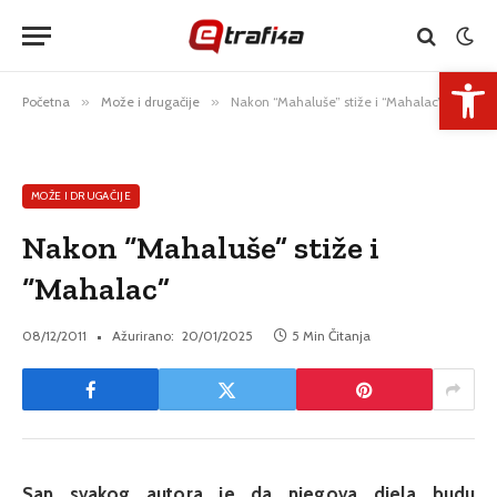
Open 
Početna
»
Može i drugačije
»
Nakon “Mahaluše” stiže i “Mahalac”
MOŽE I DRUGAČIJE
Nakon “Mahaluše” stiže i
“Mahalac”
08/12/2011
Ažurirano:
20/01/2025
5 Min Čitanja
San svakog autora je da njegova djela budu