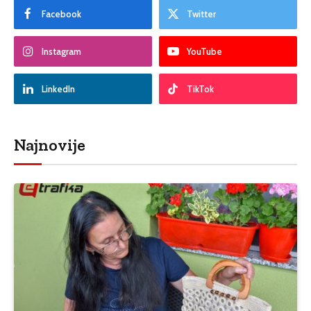
Facebook
Twitter
Instagram
YouTube
LinkedIn
TikTok
Najnovije