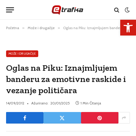
Open 
Početna
»
Može i drugačije
»
Oglas na Piku: Iznajmljujem banderu za emotivne raskide i vezanje političara
MOŽE I DRUGAČIJE
Oglas na Piku: Iznajmljujem
banderu za emotivne raskide i
vezanje političara
14/09/2012
Ažurirano:
20/01/2025
1 Min Čitanja