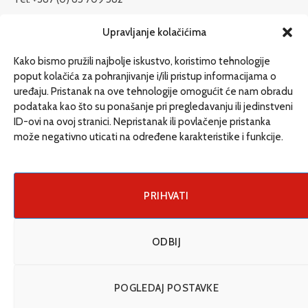
redakcija@etrafika.net
Upravljanje kolačićima
www.etrafika.net
Kako bismo pružili najbolje iskustvo, koristimo tehnologije
poput kolačića za pohranjivanje i/ili pristup informacijama o
uređaju. Pristanak na ove tehnologije omogućit će nam obradu
Dosije
podataka kao što su ponašanje pri pregledavanju ili jedinstveni
Drugi pišu
ID-ovi na ovoj stranici. Nepristanak ili povlačenje pristanka
može negativno uticati na određene karakteristike i funkcije.
Društvo
Magazin
Može i drugačije
PRIHVATI
ENG
ODBIJ
© 2026 eTrafika. Design & Development by
Fixit d.o.o
.
POGLEDAJ POSTAVKE
Uslovi korišćenja
O nama
Impressum
Kontakt