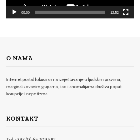
00:00
12:52
O NAMA
Internet portal fokusiran na izvještavanje o ljudskim pravima,
marginalizovanim grupama, kao i anomalijama društva poput
korupcije i nepotizma.
KONTAKT
Tel: +387 (0) 65 709 582