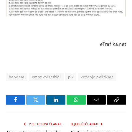
eTrafika.net
bandera
emotivni raskidi
pik
vezanje političara
Facebook
Twitter
LinkedIn
WhatsApp
Email
Copy
Link
PRETHODNI ČLANAK
SLJEDEĆI ČLANAK