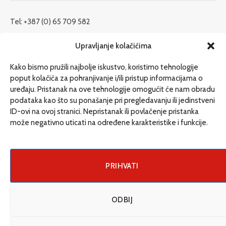
Tel: +387 (0) 65 709 582
redakcija@etrafika.net
Upravljanje kolačićima
www.etrafika.net
Kako bismo pružili najbolje iskustvo, koristimo tehnologije
poput kolačića za pohranjivanje i/ili pristup informacijama o
uređaju. Pristanak na ove tehnologije omogućit će nam obradu
Dosije
podataka kao što su ponašanje pri pregledavanju ili jedinstveni
Drugi pišu
ID-ovi na ovoj stranici. Nepristanak ili povlačenje pristanka
može negativno uticati na određene karakteristike i funkcije.
Društvo
Magazin
Može i drugačije
PRIHVATI
ENG
ODBIJ
© 2026 eTrafika. Design & Development by
Fixit d.o.o
.