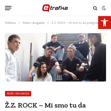
Open 
Početna
»
Može i drugačije
»
Ž.Z. ROCK – Mi smo tu da podignemo Rock ‘n’ Roll na noge
MOŽE I DRUGAČIJE
Ž.Z. ROCK – Mi smo tu da