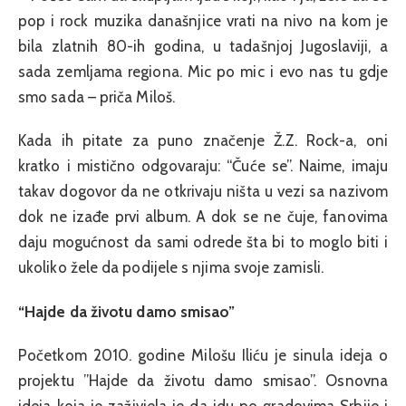
pop i rock muzika današnjice vrati na nivo na kom je
bila zlatnih 80-ih godina, u tadašnjoj Jugoslaviji, a
sada zemljama regiona. Mic po mic i evo nas tu gdje
smo sada – priča Miloš.
Kada ih pitate za puno značenje Ž.Z. Rock-a, oni
kratko i mistično odgovaraju: “Čuće se”. Naime, imaju
takav dogovor da ne otkrivaju ništa u vezi sa nazivom
dok ne izađe prvi album. A dok se ne čuje, fanovima
daju mogućnost da sami odrede šta bi to moglo biti i
ukoliko žele da podijele s njima svoje zamisli.
“Hajde da životu damo smisao”
Početkom 2010. godine Milošu Iliću je sinula ideja o
projektu ”Hajde da životu damo smisao”. Osnovna