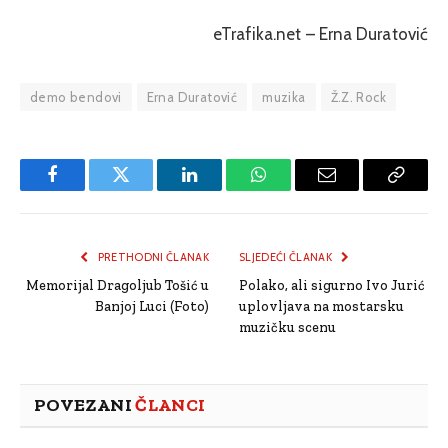
eTrafika.net – Erna Duratović
demo bendovi
Erna Duratović
muzika
Ž.Z. Rock
Facebook
Twitter
LinkedIn
WhatsApp
Email
Copy
Link
PRETHODNI ČLANAK
SLJEDEĆI ČLANAK
Memorijal Dragoljub Tošić u
Polako, ali sigurno Ivo Jurić
Banjoj Luci (Foto)
uplovljava na mostarsku
muzičku scenu
POVEZANI
ČLANCI