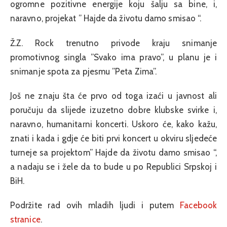
ogromne pozitivne energije koju šalju sa bine, i,
naravno, projekat ” Hajde da životu damo smisao “.
Ž.Z. Rock trenutno privode kraju snimanje
promotivnog singla ”Svako ima pravo”, u planu je i
snimanje spota za pjesmu ”Peta Zima”.
Još ne znaju šta će prvo od toga izaći u javnost ali
poručuju da slijede izuzetno dobre klubske svirke i,
naravno, humanitarni koncerti. Uskoro će, kako kažu,
znati i kada i gdje će biti prvi koncert u okviru sljedeće
turneje sa projektom” Hajde da životu damo smisao “,
a nadaju se i žele da to bude u po Republici Srpskoj i
BiH.
Podržite rad ovih mladih ljudi i putem
Facebook
stranice
.