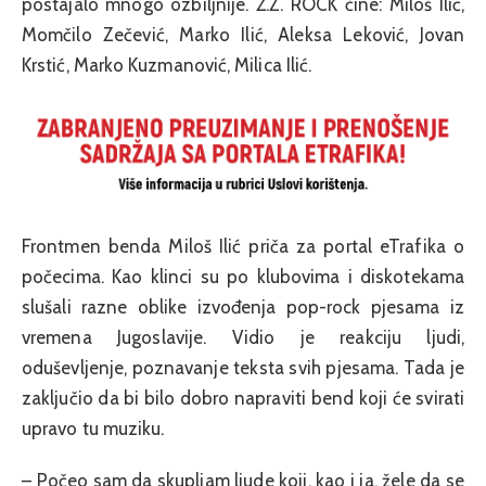
postajalo mnogo ozbiljnije. Ž.Z. ROCK čine: Miloš Ilić,
Momčilo Zečević, Marko Ilić, Aleksa Leković, Jovan
Krstić, Marko Kuzmanović, Milica Ilić.
Frontmen benda Miloš Ilić priča za portal eTrafika o
počecima. Kao klinci su po klubovima i diskotekama
slušali razne oblike izvođenja pop-rock pjesama iz
vremena Jugoslavije. Vidio je reakciju ljudi,
oduševljenje, poznavanje teksta svih pjesama. Tada je
zaključio da bi bilo dobro napraviti bend koji će svirati
upravo tu muziku.
– Počeo sam da skupljam ljude koji, kao i ja, žele da se