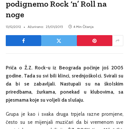
podignemo Rock ‘n’ Roll na
noge
13/12/2012
Ažurirano:
25/01/2015
4 Min Čitanja
Priča o Ž.Z. Rock-u iz Beograda počinje još 2005
godine. Tada su svi bili klinci, srednjoškolci. Svirali su
da bi se zabavljali. Nastupali su na školskim
priredbama, žurkama, ponekad u klubovima, sa
pjesmama koje su voljeli da slušaju.
Grupa je kao i svaka druga trpjela razne promjene,
često su se mijenjali muzičari da bi vremenom sve