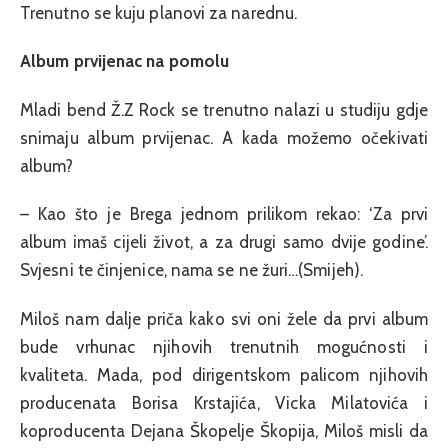
Trenutno se kuju planovi za narednu.
Album prvijenac na pomolu
Mladi bend Ž.Z Rock se trenutno nalazi u studiju gdje
snimaju album prvijenac. A kada možemo očekivati
album?
– Kao što je Brega jednom prilikom rekao: ‘Za prvi
album imaš cijeli život, a za drugi samo dvije godine’.
Svjesni te činjenice, nama se ne žuri…(Smijeh).
Miloš nam dalje priča kako svi oni žele da prvi album
bude vrhunac njihovih trenutnih mogućnosti i
kvaliteta. Mada, pod dirigentskom palicom njihovih
producenata Borisa Krstajića, Vicka Milatovića i
koproducenta Dejana Škopelje Škopija, Miloš misli da