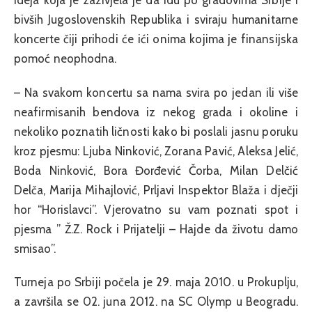
ideja koja je zaživjela je da idu po gradovima Srbije i
bivših Jugoslovenskih Republika i sviraju humanitarne
koncerte čiji prihodi će ići onima kojima je finansijska
pomoć neophodna.
– Na svakom koncertu sa nama svira po jedan ili više
neafirmisanih bendova iz nekog grada i okoline i
nekoliko poznatih ličnosti kako bi poslali jasnu poruku
kroz pjesmu: Ljuba Ninković, Zorana Pavić, Aleksa Jelić,
Boda Ninković, Bora Đorđević Čorba, Milan Delčić
Delča, Marija Mihajlović, Prljavi Inspektor Blaža i dječji
hor “Horislavci”. Vjerovatno su vam poznati spot i
pjesma ” Ž.Z. Rock i Prijatelji – Hajde da životu damo
smisao”.
Turneja po Srbiji počela je 29. maja 2010. u Prokuplju,
a završila se 02. juna 2012. na SC Olymp u Beogradu.