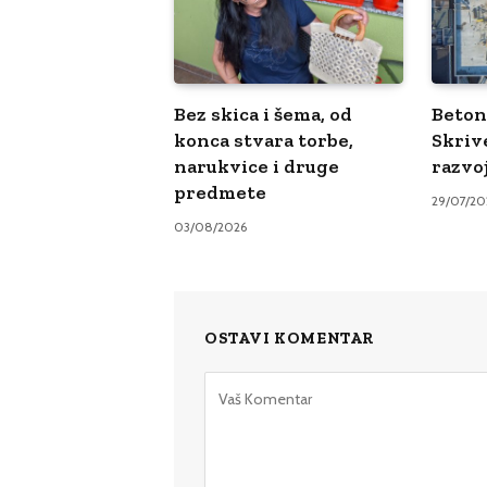
Bez skica i šema, od
Beton 
konca stvara torbe,
Skriv
narukvice i druge
razvo
predmete
29/07/20
03/08/2026
OSTAVI KOMENTAR