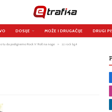
VO
DOSIJE
MOŽE I DRUGAČIJE
DRUGI PI
o tu da podignemo Rock ‘n’ Roll na noge
»
zz rock bg4
P