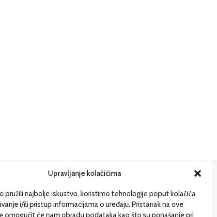
Upravljanje kolačićima
ije
 pružili najbolje iskustvo, koristimo tehnologije poput kolačića
ivanje i/ili pristup informacijama o uređaju. Pristanak na ove
gi pišu
je omogućit će nam obradu podataka kao što su ponašanje pri