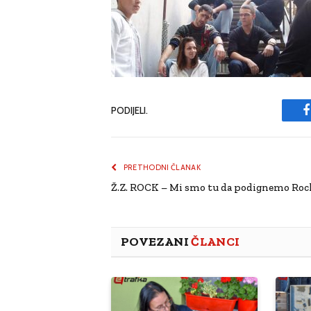
PODIJELI.
PRETHODNI ČLANAK
Ž.Z. ROCK – Mi smo tu da podignemo Rock 
POVEZANI
ČLANCI