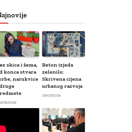
ajnovije
ez skica i šema,
Beton izjeda
d konca stvara
zelenilo:
orbe, narukvice
Skrivena cijena
 druge
urbanog razvoja
redmete
29/07/2026
3/08/2026