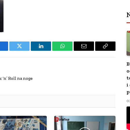
N
Facebook
Twitter
LinkedIn
WhatsApp
Email
Copy
Link
B
o
t
‘n’ Roll na noge
i
p
0