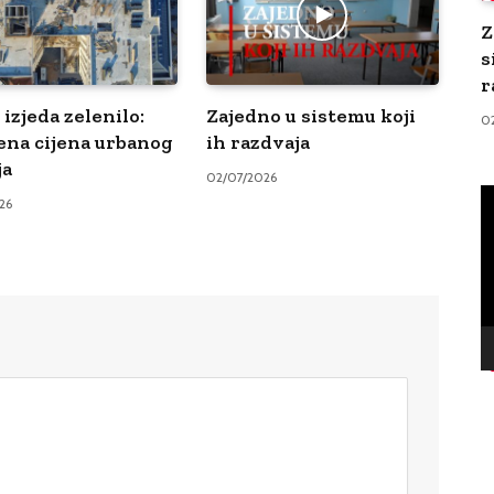
Z
s
r
izjeda zelenilo:
Zajedno u sistemu koji
0
ena cijena urbanog
ih razdvaja
ja
02/07/2026
V
26
Pl