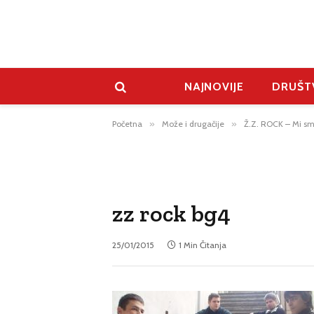
NAJNOVIJE
DRUŠT
Početna
»
Može i drugačije
»
Ž.Z. ROCK – Mi sm
zz rock bg4
25/01/2015
1 Min Čitanja