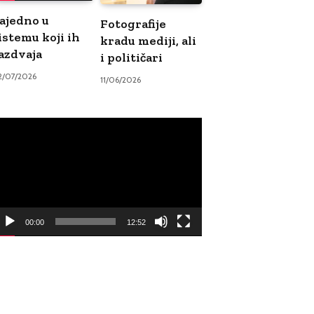
ajedno u
Fotografije
istemu koji ih
kradu mediji, ali
azdvaja
i političari
2/07/2026
11/06/2026
ideo
ayer
00:00
12:52