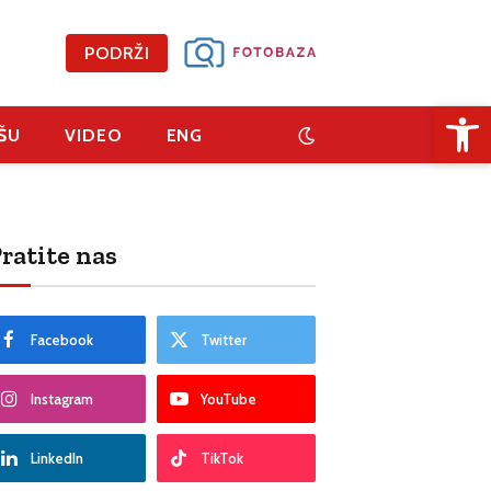
PODRŽI
Open 
ŠU
VIDEO
ENG
ratite nas
Facebook
Twitter
Instagram
YouTube
LinkedIn
TikTok