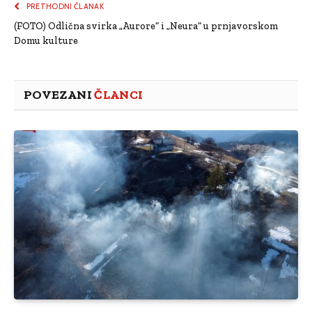
PRETHODNI ČLANAK
(FOTO) Odlična svirka „Aurore“ i „Neura“ u prnjavorskom
Domu kulture
POVEZANI
ČLANCI