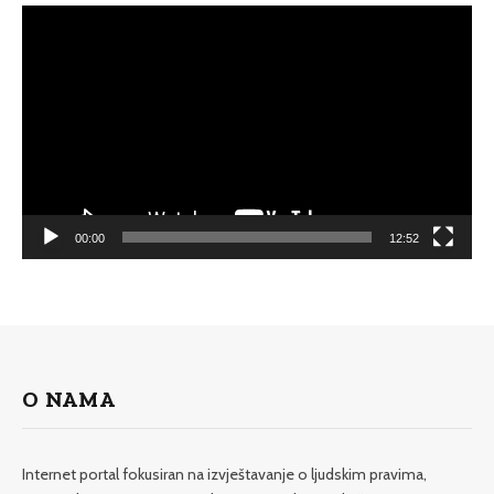
Video
Player
00:00
12:52
O NAMA
Internet portal fokusiran na izvještavanje o ljudskim pravima,