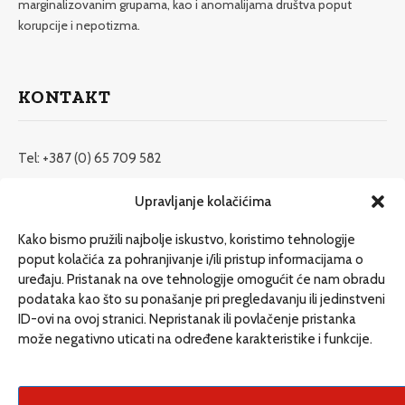
marginalizovanim grupama, kao i anomalijama društva poput
korupcije i nepotizma.
KONTAKT
Tel: +387 (0) 65 709 582
redakcija@etrafika.net
Upravljanje kolačićima
www.etrafika.net
Kako bismo pružili najbolje iskustvo, koristimo tehnologije
poput kolačića za pohranjivanje i/ili pristup informacijama o
uređaju. Pristanak na ove tehnologije omogućit će nam obradu
Dosije
podataka kao što su ponašanje pri pregledavanju ili jedinstveni
Drugi pišu
ID-ovi na ovoj stranici. Nepristanak ili povlačenje pristanka
može negativno uticati na određene karakteristike i funkcije.
Društvo
Magazin
Može i drugačije