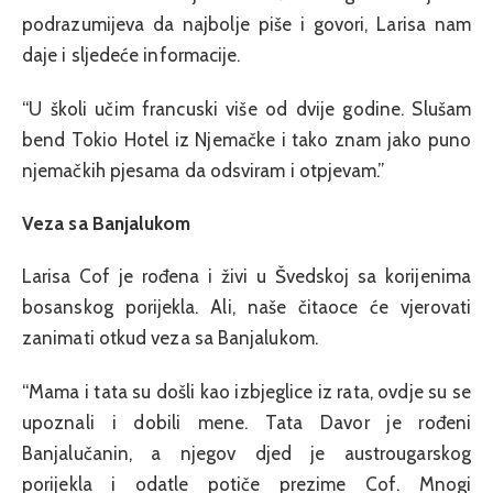
podrazumijeva da najbolje piše i govori, Larisa nam
daje i sljedeće informacije.
“U školi učim francuski više od dvije godine. Slušam
bend Tokio Hotel iz Njemačke i tako znam jako puno
njemačkih pjesama da odsviram i otpjevam.”
Veza sa Banjalukom
Larisa Cof je rođena i živi u Švedskoj sa korijenima
bosanskog porijekla. Ali, naše čitaoce će vjerovati
zanimati otkud veza sa Banjalukom.
“Mama i tata su došli kao izbjeglice iz rata, ovdje su se
upoznali i dobili mene. Tata Davor je rođeni
Banjalučanin, a njegov djed je austrougarskog
porijekla i odatle potiče prezime Cof. Mnogi