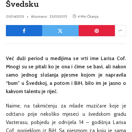
Švedsku
01/04/2013
Ažurirano:
25/01/2015
4 Min Čitanja
Već duži period u medijima se vrti ime Larisa Cof.
Mnogi su se pitali ko je ona i čime se bavi, ali nakon
samo jednog slušanja pjesme kojom je napravila
“bum” u Švedskoj, a potom i BiH, bilo im je jasno o
kakvom talentu je riječ.
Naime, na takmičenju za mlade muzičare koje je
održano prije nekoliko mjeseci u švedskom gradu
Vasterasu, pobjedu je odnijela 14 – godišnja Larisa
Cof, porijeklom iz BiH. Sa pjesmom za koju je sama