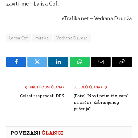
zavrti ime – Larisa Cof.
eTrafika.net – Vedrana Džudža
Larisa Cof
muzika
Vedrana Džudža
Facebook
Twitter
LinkedIn
WhatsApp
Email
Copy
Link
PRETHODNI ČLANAK
SLJEDEĆI ČLANAK
Celtsi rasprodali DFK
(Foto) “Novi primitivizam”
na način “Zabranjenog
pušenja”
POVEZANI
ČLANCI