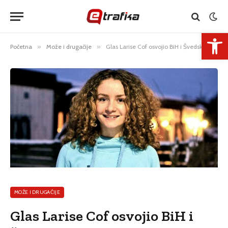
Open 
Početna
»
Može i drugačije
»
Glas Larise Cof osvojio BiH i Švedsku
MOŽE I DRUGAČIJE
Glas Larise Cof osvojio BiH i