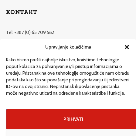
KONTAKT
Tel: +387 (0) 65 709 582
redakcija@etrafika.net
Upravljanje kolačićima
www.etrafika.net
Kako bismo pružili najbolje iskustvo, koristimo tehnologije
poput kolačića za pohranjivanje i/ili pristup informacijama o
uređaju. Pristanak na ove tehnologije omogućit će nam obradu
Dosije
podataka kao što su ponašanje pri pregledavanju ili jedinstveni
Drugi pišu
ID-ovi na ovoj stranici. Nepristanak ili povlačenje pristanka
može negativno uticati na određene karakteristike i funkcije.
Društvo
Magazin
Može i drugačije
PRIHVATI
ENG