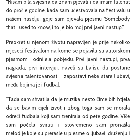
“Nisam bila svjesna da znam pjevati i da imam talenat
do prošle godine, kada sam učestvovala na festivalu u
našem naselju, gdje sam pjevala pjesmu ‘Somebody
that I used to know’, i to je bio moj prvi javni nastup.”
Preokret u njenom životu napravljen je prije nekoliko
mjeseci festivalom na kome se pojavila sa autorskom
pjesmom i odnijela pobjedu. Prvi javni nastupi, prva
nagrada, prvi intervjui, naveli su Larisu da postane
svjesna talentovanosti i zapostavi neke stare ljubavi,
među kojima je i fudbal.
“Tada sam shvatila da je muzika nesto čime bih htjela
da se bavim cijeli život i zbog toga sam se morala
odreći fudbala koji sam trenirala od pete godine. Više
sam počela svirati i istovremeno sam pronašla
melodije koje su prerasle u pjesme o ljubavi, druženju i