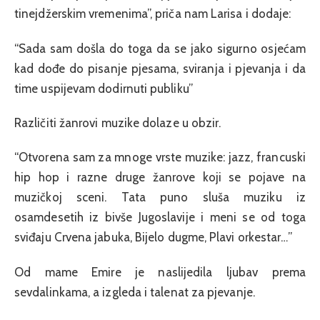
tinejdžerskim vremenima”, priča nam Larisa i dodaje:
“Sada sam došla do toga da se jako sigurno osjećam
kad dođe do pisanje pjesama, sviranja i pjevanja i da
time uspijevam dodirnuti publiku”
Različiti žanrovi muzike dolaze u obzir.
“Otvorena sam za mnoge vrste muzike: jazz, francuski
hip hop i razne druge žanrove koji se pojave na
muzičkoj sceni. Tata puno sluša muziku iz
osamdesetih iz bivše Jugoslavije i meni se od toga
sviđaju Crvena jabuka, Bijelo dugme, Plavi orkestar…”
Od mame Emire je naslijedila ljubav prema
sevdalinkama, a izgleda i talenat za pjevanje.