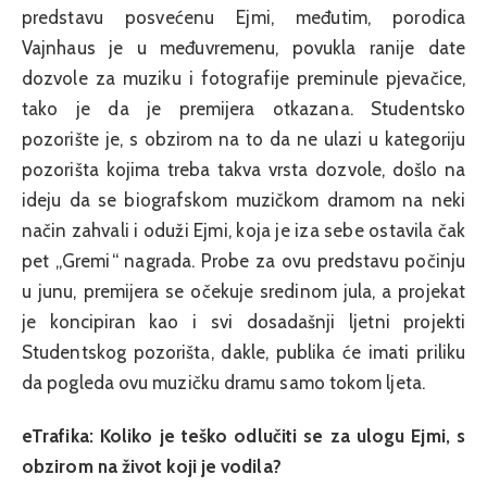
predstavu posvećenu Ejmi, međutim, porodica
Vajnhaus je u međuvremenu, povukla ranije date
dozvole za muziku i fotografije preminule pjevačice,
tako je da je premijera otkazana. Studentsko
pozorište je, s obzirom na to da ne ulazi u kategoriju
pozorišta kojima treba takva vrsta dozvole, došlo na
ideju da se biografskom muzičkom dramom na neki
način zahvali i oduži Ejmi, koja je iza sebe ostavila čak
pet „Gremi“ nagrada. Probe za ovu predstavu počinju
u junu, premijera se očekuje sredinom jula, a projekat
je koncipiran kao i svi dosadašnji ljetni projekti
Studentskog pozorišta, dakle, publika će imati priliku
da pogleda ovu muzičku dramu samo tokom ljeta.
eTrafika: Koliko je teško odlučiti se za ulogu Ejmi, s
obzirom na život koji je vodila?