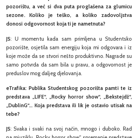
pozorištu, a već si dva puta proglašena za glumicu
sezone. Koliko je teško, a koliko zadovoljstva
donosi odgovornost koja ti je nametnuta?
JS
: U momentu kada sam primljena u Studentsko
pozorište, osjetila sam energiju koja mi odgovara i iz
koje može da se stvori nešto produktivno. Nagrade su
samo potvrda da sam bila u pravu, a odgovornost je
preduslov mog daljeg djelovanja.
eTrafika: Publika Studentskog pozorišta pamti te iz
predstava „LIFE“, „Rocky horror show“, „Bekstejdž“,
„DublinG“… Koja predstava ili lik je ostavio utisak na
tebe?
JS
: Svaka i svaki na svoj način, mnogo i duboko. Rad
na mjuziklu „Rocky horror show“, spremanje predstave