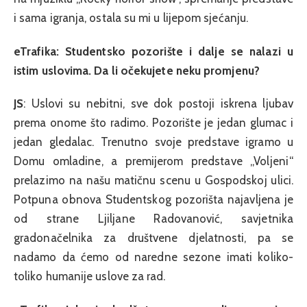
i sama igranja, ostala su mi u lijepom sjećanju.
eTrafika: Studentsko pozorište i dalje se nalazi u
istim uslovima. Da li očekujete neku promjenu?
JS
: Uslovi su nebitni, sve dok postoji iskrena ljubav
prema onome što radimo. Pozorište je jedan glumac i
jedan gledalac. Trenutno svoje predstave igramo u
Domu omladine, a premijerom predstave „Voljeni“
prelazimo na našu matičnu scenu u Gospodskoj ulici.
Potpuna obnova Studentskog pozorišta najavljena je
od strane Ljiljane Radovanović, savjetnika
gradonačelnika za društvene djelatnosti, pa se
nadamo da ćemo od naredne sezone imati koliko-
toliko humanije uslove za rad.