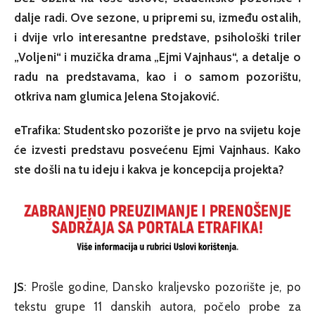
dalje radi. Ove sezone, u pripremi su, između ostalih,
i dvije vrlo interesantne predstave, psihološki triler
„Voljeni“ i muzička drama „Ejmi Vajnhaus“, a detalje o
radu na predstavama, kao i o samom pozorištu,
otkriva nam glumica Jelena Stojaković.
eTrafika: Studentsko pozorište je prvo na svijetu koje
će izvesti predstavu posvećenu Ejmi Vajnhaus. Kako
ste došli na tu ideju i kakva je koncepcija projekta?
JS
: Prošle godine, Dansko kraljevsko pozorište je, po
tekstu grupe 11 danskih autora, počelo probe za