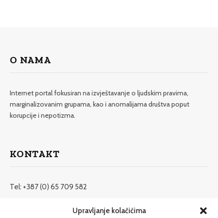
O NAMA
Internet portal fokusiran na izvještavanje o ljudskim pravima,
marginalizovanim grupama, kao i anomalijama društva poput
korupcije i nepotizma.
KONTAKT
Tel: +387 (0) 65 709 582
redakcija@etrafika.net
Upravljanje kolačićima