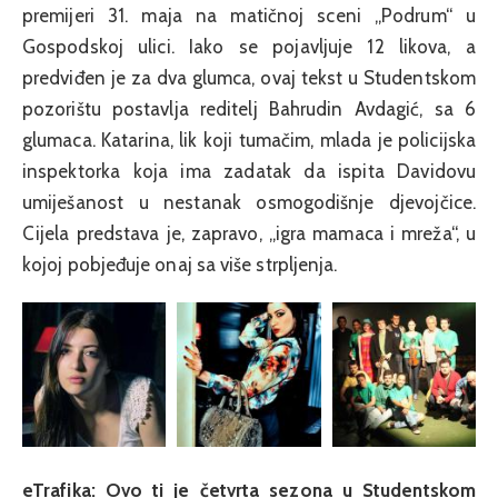
premijeri 31. maja na matičnoj sceni „Podrum“ u
Gospodskoj ulici. Iako se pojavljuje 12 likova, a
predviđen je za dva glumca, ovaj tekst u Studentskom
pozorištu postavlja reditelj Bahrudin Avdagić, sa 6
glumaca. Katarina, lik koji tumačim, mlada je policijska
inspektorka koja ima zadatak da ispita Davidovu
umiješanost u nestanak osmogodišnje djevojčice.
Cijela predstava je, zapravo, „igra mamaca i mreža“, u
kojoj pobjeđuje onaj sa više strpljenja.
eTrafika: Ovo ti je četvrta sezona u Studentskom