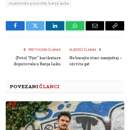
studentsko pozorište banja lauka
Facebook
Twitter
LinkedIn
WhatsApp
Email
Copy
Link
PRETHODNI ČLANAK
SLJEDEĆI ČLANAK
(Foto) “Pjer” karikature
Ne bacajte stari namještaj –
doputovale u Banja Luku
oživite ga!
POVEZANI
ČLANCI