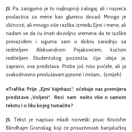
JS
: Pa, zasigurno je to najkrupniji zalogaj, ali i najveća
poslastica za mene kao glumicu dosad. Mnogo je
sličnosti, ali mnogo više razlika između Ejmi i mene, ali
nadam se da ću imati dovoljno vremena da te razlike
prevaziđem i sigurna sam u dobru saradnju sa
rediteljem Aleksandrom Pejakovićem, kućnim
rediteljem Studentskog pozorišta, čija ideja je,
zapravo, ova predstava. Probe još nisu počele, ali ja
svakodnevno preslušavam pjesme i mršam… (smijeh)
eTrafika: Prije „Ejmi Vajnhaus“, očekuje nas premijera
predstave „Voljeni“. Reci nam nešto više o samom
tekstu i o liku kojeg tumačite?
JS
: Tekst je napisao mladi norveški pisac Kristofer
Blindhajm Gronskag, koji će prisustvovati banjalučkoj