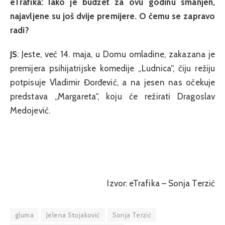
eTrafika: Iako je budžet za ovu godinu smanjen,
najavljene su još dvije premijere. O čemu se zapravo
radi?
JS
: Jeste, već 14. maja, u Domu omladine, zakazana je
premijera psihijatrijske komedije „Ludnica“, čiju režiju
potpisuje Vladimir Đorđević, a na jesen nas očekuje
predstava „Margareta“, koju će režirati Dragoslav
Medojević.
Izvor: eTrafika – Sonja Terzić
gluma
Jelena Stojaković
Sonja Terzić