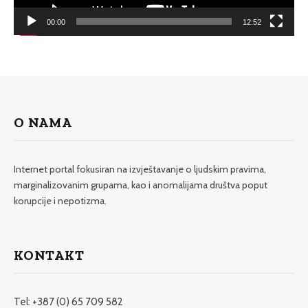
00:00
12:52
O NAMA
Internet portal fokusiran na izvještavanje o ljudskim pravima,
marginalizovanim grupama, kao i anomalijama društva poput
korupcije i nepotizma.
KONTAKT
Tel: +387 (0) 65 709 582