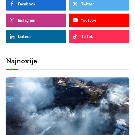
Facebook
Twitter
Instagram
YouTube
LinkedIn
TikTok
Najnovije