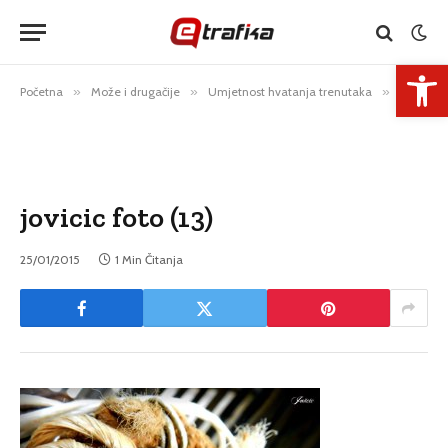
Open 
Početna
»
Može i drugačije
»
Umjetnost hvatanja trenutaka
»
jovicic foto (13)
jovicic foto (13)
25/01/2015
1 Min Čitanja