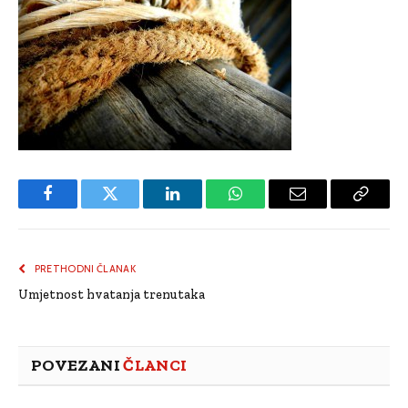
Facebook
Twitter
LinkedIn
WhatsApp
Email
Copy
Link
PRETHODNI ČLANAK
Umjetnost hvatanja trenutaka
POVEZANI
ČLANCI