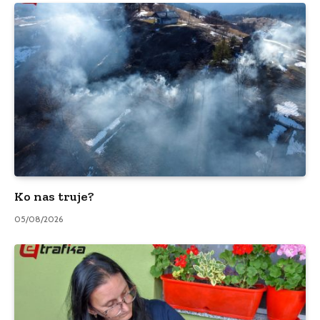
Ko nas truje?
05/08/2026