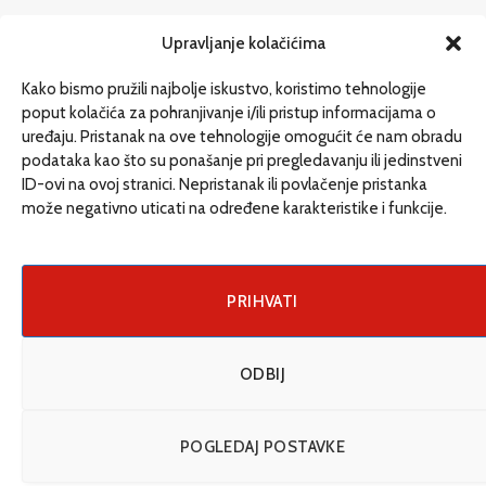
redakcija@etrafika.net
Upravljanje kolačićima
www.etrafika.net
Kako bismo pružili najbolje iskustvo, koristimo tehnologije
poput kolačića za pohranjivanje i/ili pristup informacijama o
uređaju. Pristanak na ove tehnologije omogućit će nam obradu
Dosije
podataka kao što su ponašanje pri pregledavanju ili jedinstveni
Drugi pišu
ID-ovi na ovoj stranici. Nepristanak ili povlačenje pristanka
može negativno uticati na određene karakteristike i funkcije.
Društvo
Magazin
Može i drugačije
PRIHVATI
ENG
ODBIJ
© 2026 eTrafika. Design & Development by
Fixit d.o.o
.
POGLEDAJ POSTAVKE
Uslovi korišćenja
O nama
Impressum
Kontakt