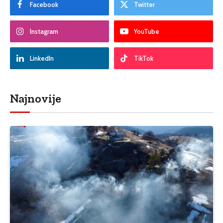
Facebook
Twitter
Instagram
YouTube
LinkedIn
TikTok
Najnovije