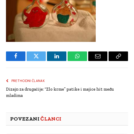
Facebook
Twitter
LinkedIn
WhatsApp
Email
Copy
Link
PRETHODNI ČLANAK
Dizajn za drugačije: “Zlo krme” patike i majice hit među
mladima
POVEZANI
ČLANCI