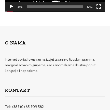
00:00
12:52
O NAMA
Internet portal fokusiran na izvještavanje o ljudskim pravima,
marginalizovanim grupama, kao i anomalijama društva poput
korupcije i nepotizma.
KONTAKT
Tel: +387 (0) 65 709 582