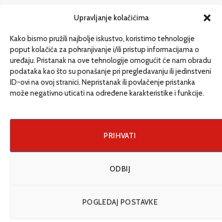
redakcija@etrafika.net
Upravljanje kolačićima
www.etrafika.net
Kako bismo pružili najbolje iskustvo, koristimo tehnologije
poput kolačića za pohranjivanje i/ili pristup informacijama o
uređaju. Pristanak na ove tehnologije omogućit će nam obradu
Dosije
podataka kao što su ponašanje pri pregledavanju ili jedinstveni
Drugi pišu
ID-ovi na ovoj stranici. Nepristanak ili povlačenje pristanka
može negativno uticati na određene karakteristike i funkcije.
Društvo
Magazin
Može i drugačije
PRIHVATI
ENG
ODBIJ
© 2026 eTrafika. Design & Development by
Fixit d.o.o
.
POGLEDAJ POSTAVKE
Uslovi korišćenja
O nama
Impressum
Kontakt