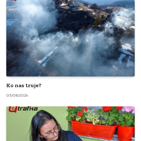
Ko nas truje?
05/08/2026