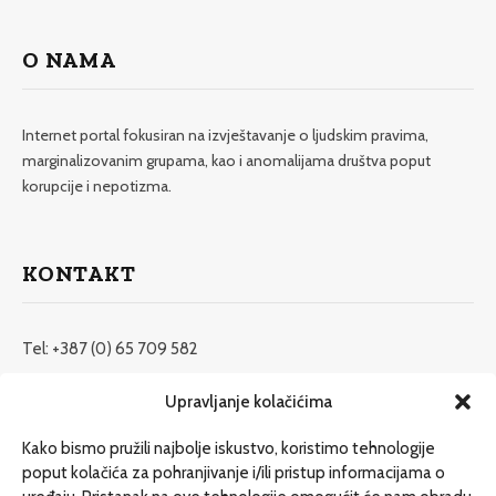
O NAMA
Internet portal fokusiran na izvještavanje o ljudskim pravima,
marginalizovanim grupama, kao i anomalijama društva poput
korupcije i nepotizma.
KONTAKT
Tel: +387 (0) 65 709 582
redakcija@etrafika.net
Upravljanje kolačićima
www.etrafika.net
Kako bismo pružili najbolje iskustvo, koristimo tehnologije
poput kolačića za pohranjivanje i/ili pristup informacijama o