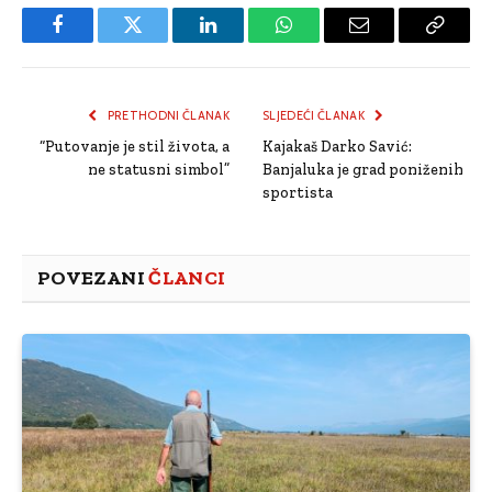
Facebook
Twitter
LinkedIn
WhatsApp
Email
Copy
Link
PRETHODNI ČLANAK
SLJEDEĆI ČLANAK
“Putovanje je stil života, a
Kajakaš Darko Savić:
ne statusni simbol”
Banjaluka je grad poniženih
sportista
POVEZANI
ČLANCI