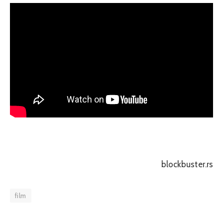
blockbuster.rs
film