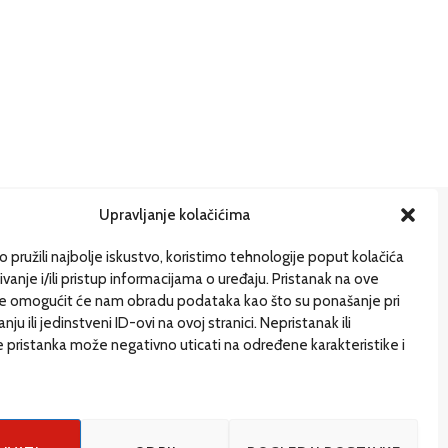
Upravljanje kolačićima
ije
 pružili najbolje iskustvo, koristimo tehnologije poput kolačića
ivanje i/ili pristup informacijama o uređaju. Pristanak na ove
gi pišu
je omogućit će nam obradu podataka kao što su ponašanje pri
uštvo
ju ili jedinstveni ID-ovi na ovoj stranici. Nepristanak ili
 pristanka može negativno uticati na određene karakteristike i
gazin
e i drugačije
G