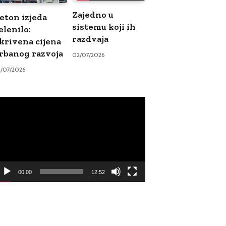
Zajedno u
eton izjeda
sistemu koji ih
elenilo:
razdvaja
krivena cijena
rbanog razvoja
02/07/2026
9/07/2026
ideo
ayer
00:00
12:52