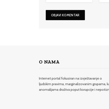
O NAMA
Internet portal fokusiran na izvještavanje o
ljudskim pravima, marginalizovanim grupama, k
anomalijama društva poput korupcije i nepotiz