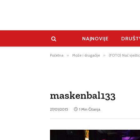
NAJNOVIJE
DRUŠT
Početna
»
Može i drugačije
»
(FOTO) Noć vještic
maskenbal133
27/01/2015
1 Min Čitanja