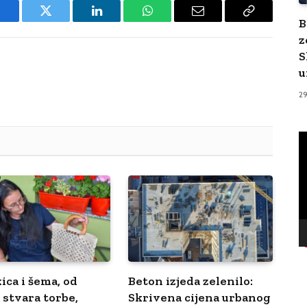
Facebook
Twitter
LinkedIn
WhatsApp
Email
Copy
B
z
Link
S
u
2
V
Pl
ica i šema, od
Beton izjeda zelenilo:
 stvara torbe,
Skrivena cijena urbanog