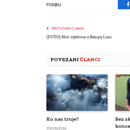
PODIJELI.
PRETHODNI ČLANAK
(FOTO) Noć vještica u Banjoj Luci
POVEZANI
ČLANCI
Ko nas truje?
Bez sk
konca
05/08/2026