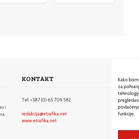
KONTAKT
Dos
Kako bismo
za pohranj
Dru
tehnologi
Dr
Tel: +387 (0) 65 709 582
pregledavan
ao i
povlačenje
Ma
redakcija@etrafika.net
funkcije.
ma.
Mož
www.etrafika.net
EN