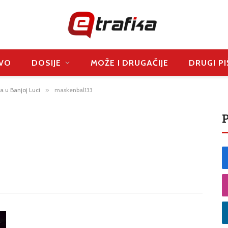
VO
DOSIJE
MOŽE I DRUGAČIJE
DRUGI PI
a u Banjoj Luci
»
maskenbal133
P