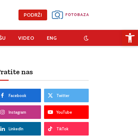
PODRŽI
Open 
ŠU
VIDEO
ENG
ratite nas
Facebook
Twitter
Instagram
YouTube
LinkedIn
TikTok