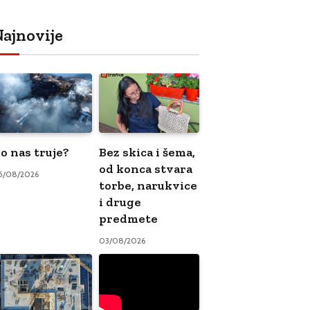
ajnovije
o nas truje?
Bez skica i šema,
od konca stvara
5/08/2026
torbe, narukvice
i druge
predmete
03/08/2026