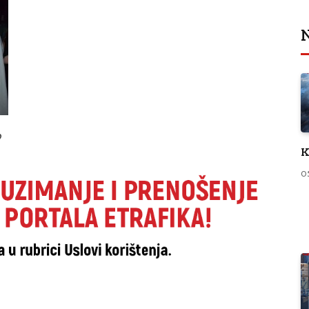
N
?
K
0