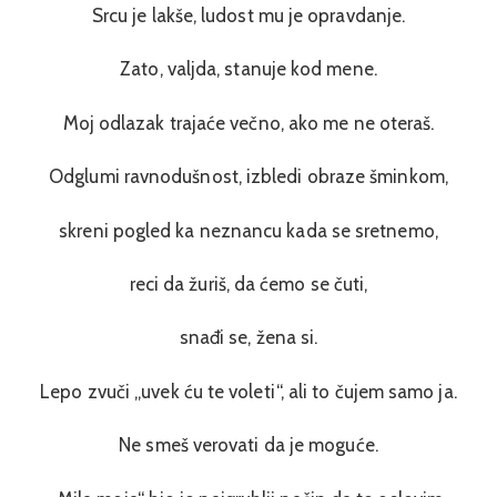
Srcu je lakše, ludost mu je opravdanje.
Zato, valjda, stanuje kod mene.
Moj odlazak trajaće večno, ako me ne oteraš.
Odglumi ravnodušnost, izbledi obraze šminkom,
skreni pogled ka neznancu kada se sretnemo,
reci da žuriš, da ćemo se čuti,
snađi se, žena si.
Lepo zvuči „uvek ću te voleti“, ali to čujem samo ja.
Ne smeš verovati da je moguće.