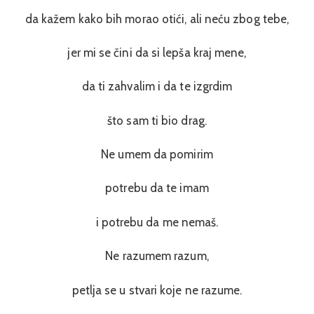
da kažem kako bih morao otići, ali neću zbog tebe,
jer mi se čini da si lepša kraj mene,
da ti zahvalim i da te izgrdim
što sam ti bio drag.
Ne umem da pomirim
potrebu da te imam
i potrebu da me nemaš.
Ne razumem razum,
petlja se u stvari koje ne razume.