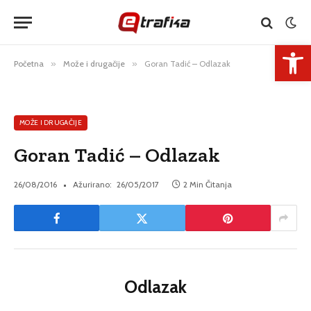
Open 
Početna
»
Može i drugačije
»
Goran Tadić – Odlazak
MOŽE I DRUGAČIJE
Goran Tadić – Odlazak
26/08/2016
Ažurirano:
26/05/2017
2 Min Čitanja
Odlazak