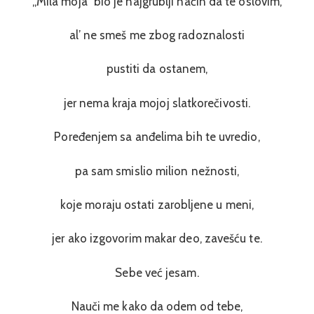
„Mila moja“ bio je najgrublji način da te oslovim,
al’ ne smeš me zbog radoznalosti
pustiti da ostanem,
jer nema kraja mojoj slatkorečivosti.
Poređenjem sa anđelima bih te uvredio,
pa sam smislio milion nežnosti,
koje moraju ostati zarobljene u meni,
jer ako izgovorim makar deo, zavešću te.
Sebe već jesam.
Nauči me kako da odem od tebe,