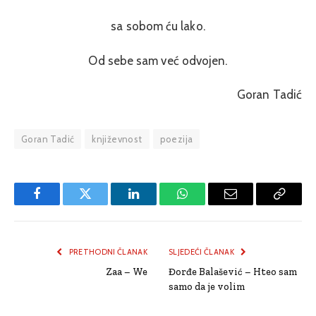
sa sobom ću lako.
Od sebe sam već odvojen.
Goran Tadić
Goran Tadić
književnost
poezija
Facebook
Twitter
LinkedIn
WhatsApp
Email
Copy
Link
PRETHODNI ČLANAK
SLJEDEĆI ČLANAK
Zaa – We
Đorđe Balašević – Hteo sam
samo da je volim