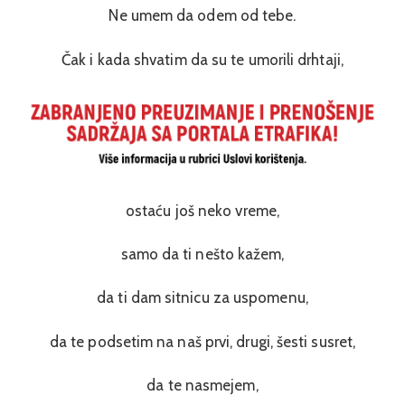
Ne umem da odem od tebe.
Čak i kada shvatim da su te umorili drhtaji,
ostaću još neko vreme,
samo da ti nešto kažem,
da ti dam sitnicu za uspomenu,
da te podsetim na naš prvi, drugi, šesti susret,
da te nasmejem,