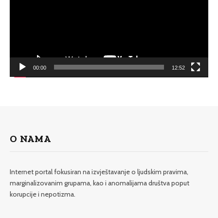
00:00
12:52
O NAMA
Internet portal fokusiran na izvještavanje o ljudskim pravima,
marginalizovanim grupama, kao i anomalijama društva poput
korupcije i nepotizma.