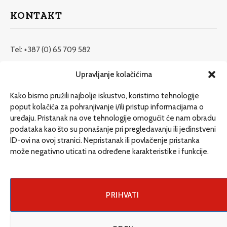
KONTAKT
Tel: +387 (0) 65 709 582
redakcija@etrafika.net
Upravljanje kolačićima
www.etrafika.net
Kako bismo pružili najbolje iskustvo, koristimo tehnologije
poput kolačića za pohranjivanje i/ili pristup informacijama o
uređaju. Pristanak na ove tehnologije omogućit će nam obradu
Dosije
podataka kao što su ponašanje pri pregledavanju ili jedinstveni
Drugi pišu
ID-ovi na ovoj stranici. Nepristanak ili povlačenje pristanka
može negativno uticati na određene karakteristike i funkcije.
Društvo
Magazin
Može i drugačije
PRIHVATI
ENG